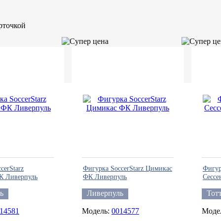
рточкой
cerStarz
Фигурка SoccerStarz Цимикас
Фигур
К Ливерпуль
ФК Ливерпуль
Сессе
ь
Ливерпуль
Тот
14581
0014577