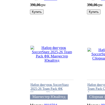
390
,
00
грн
390
,
00
грн
Купить
Купить
Набор фигурок SoccerStarz
Набор фигур
2025-26 Team Pack ФК
Team Pack 
Манчестер Юнайтед
Аргентины
Манчестер Юнайтед
Сборная 