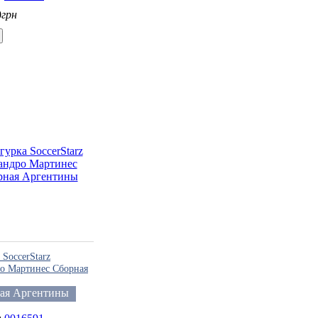
0
грн
SoccerStarz
о Мартинес Сборная
ины
ая Аргентины