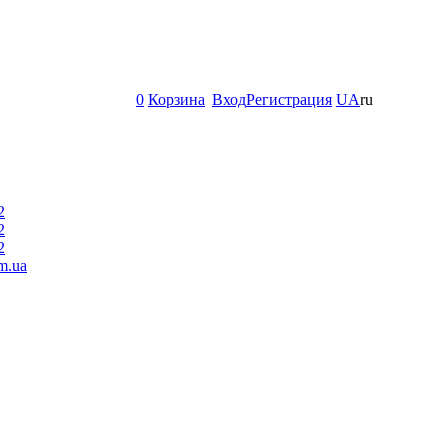
0
Корзина
Вход
Регистрация
UA
ru
2
2
2
m.ua