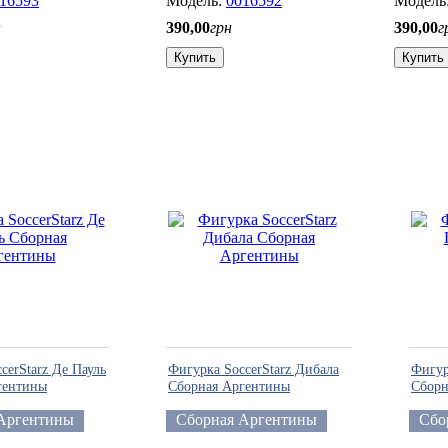
16593
0016592
н
390
,
00
грн
390
,
00
г
Купить
Купить
cerStarz Де Пауль
Фигурка SoccerStarz Дибала
Фигур
гентины
Сборная Аргентины
Сборн
Аргентины
Сборная Аргентины
Сбо