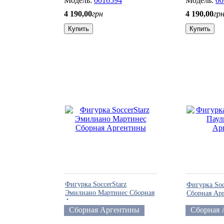
0016594
00
4 190
,
00
грн
4 190
,
00
гр
Купить
Купить
Фигурка SoccerStarz
Фигурка Soc
Эмилиано Мартинес Сборная
Сборная Ар
Аргентины
Сборная Аргентины
Сборная 