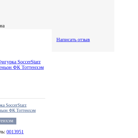
Написать отзыв
ка SoccerStarz
ньон ФК Тоттенхэм
тенхэм
0013951