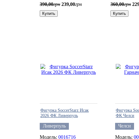
390
,
00
грн
239
,
00
грн
360
,
00
грн
22
Купить
Купить
Фигурка SoccerStarz Исак
Фигурка Soc
2026 ФК Ливерпуль
ФК Челси
Ливерпуль
Челси
0016716
00