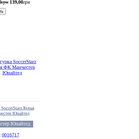
0
грн
139
,
00
грн
ть
SoccerStarz Кунья
естер Юнайтед
стер Юнайтед
0016717