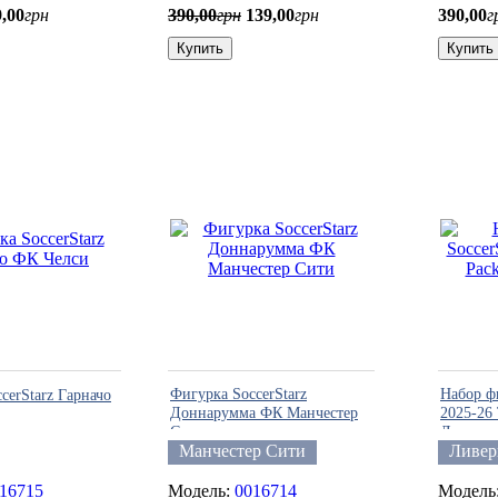
9
,
00
грн
390
,
00
грн
139
,
00
грн
390
,
00
г
Купить
Купить
Фигурка SoccerStarz
Набор ф
cerStarz Гарначо
Доннарумма ФК Манчестер
2025-26
Сити
Ливерпу
Манчестер Сити
Ливер
16715
0016714