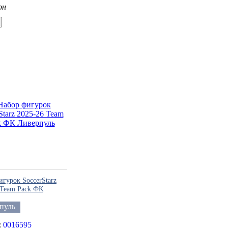
рн
игурок SoccerStarz
 Team Pack ФК
ль
пуль
0016595