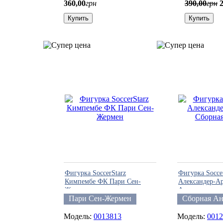
360
,
00
грн
390
,
00
грн
Купить
Купить
Фигурка SoccerStarz
Фигурка Socce
Кимпембе ФК Пари Сен-
Александер-А
Жермен
Англии
Пари Сен-Жермен
Сборная А
0013813
0012