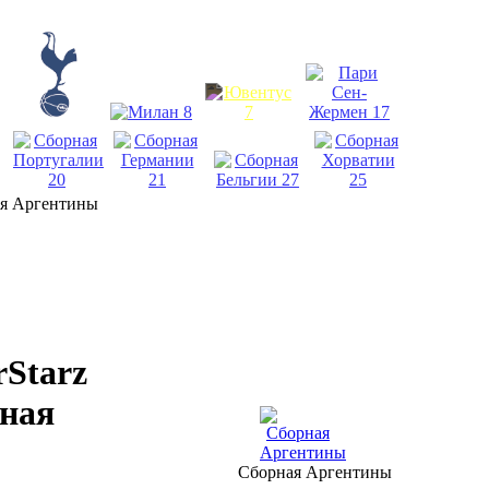
ая Аргентины
rStarz
ная
Сборная Аргентины