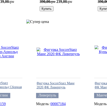
239
,
00
грн
390
,
00
грн
239
,
00
грн
390
,
0
Купить
Купи
rStarz
Фигурка SoccerStarz Мане
Фигурка 
рнольд Сборная
2020 ФК Ливерпуль
ФК Манч
нглии
Ливерпуль
Манче
159
00007184