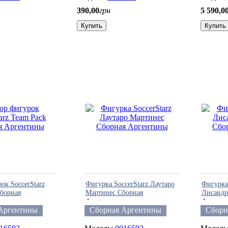
390
,
00
грн
5 590
,
0
Купить
Купить
ок SoccerStarz
Фигурка SoccerStarz Лаутаро
Фигурка 
Сборная
Мартинес Сборная
Лисандр
Аргентины
Аргент
Аргентины
Сборная Аргентины
Сборн