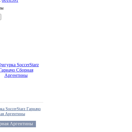
0016591
рн
ка SoccerStarz Гарначо
ая Аргентины
рная Аргентины