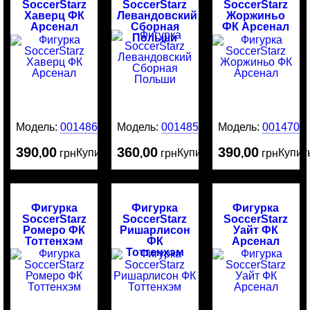
SoccerStarz
SoccerStarz
SoccerStarz
Хаверц ФК
Левандовский
Жоржиньо
Арсенал
Сборная
ФК Арсенал
Польши
Модель:
0014865
Модель:
0014859
Модель:
0014709
390
00
360
00
390
00
Купить
Купить
Купит
,
грн
,
грн
,
грн
Фигурка
Фигурка
Фигурка
SoccerStarz
SoccerStarz
SoccerStarz
Ромеро ФК
Ришарлисон
Уайт ФК
Тоттенхэм
ФК
Арсенал
Тоттенхэм