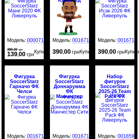
Юнайтед
Модель:
00007184
Модель:
0016717
Модель:
0016716
390
00
,
грн
390
00
390
00
Купить
Купить
Купит
,
грн
,
грн
139
00
,
грн
Фигурка
Фигурка
Набор
SoccerStarz
SoccerStarz
фигурок
Гарначо ФК
Доннарумма
SoccerStarz
Челси
ФК
2025-26 Team
Манчестер
Pack ФК
Сити
Ливерпуль
Модель:
0016715
Модель:
0016714
Модель:
0016595