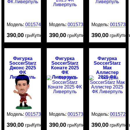
Модель:
0015740
Модель:
0015735
Модель:
0015734
390
00
390
00
390
00
Купить
Купить
Купит
,
грн
,
грн
,
грн
Фигурка
Фигурка
Фигурка
SoccerStarz
SoccerStarz
SoccerStarz
Джонс 2025
Конате 2025
Мак
ФК
ФК
Аллистер
Ливерпуль
Ливерпуль
2025 ФК
Ливерпуль
Модель:
0015732
Модель:
0015731
Модель:
0015729
390
00
390
00
390
00
Купить
Купить
Купит
,
грн
,
грн
,
грн