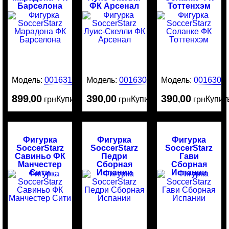
Барселона
ФК Арсенал
Тоттенхэм
Модель:
0016313
Модель:
0016305
Модель:
0016304
899
00
390
00
390
00
Купить
Купить
Купит
,
грн
,
грн
,
грн
Фигурка
Фигурка
Фигурка
SoccerStarz
SoccerStarz
SoccerStarz
Савиньо ФК
Педри
Гави
Манчестер
Сборная
Сборная
Сити
Испании
Испании