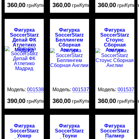
360
00
360
00
360
00
Купить
Купить
Купит
,
грн
,
грн
,
грн
Фигурка
Фигурка
Фигурка
SoccerStarz
SoccerStarz
SoccerStarz
Депай ФК
Беллингем
Стоунс
Атлетико
Сборная
Сборная
Мадрид
Англии
Англии
Модель:
0015380
Модель:
0015379
Модель:
0015376
390
00
360
00
360
00
Купить
Купить
Купит
,
грн
,
грн
,
грн
Фигурка
Фигурка
Фигурка
SoccerStarz
SoccerStarz
SoccerStarz
Уокер
Тоуни
Палмер