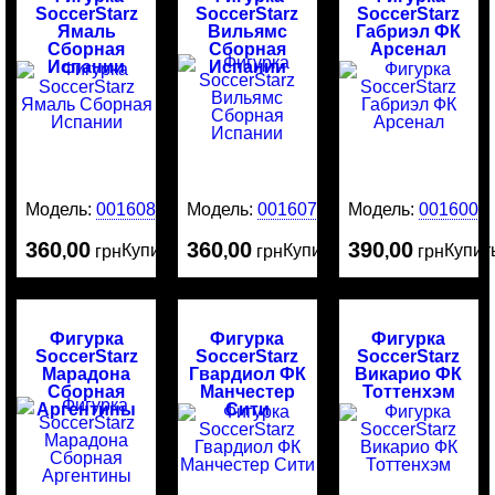
SoccerStarz
SoccerStarz
SoccerStarz
Ямаль
Вильямс
Габриэл ФК
Сборная
Сборная
Арсенал
Испании
Испании
Модель:
0016080
Модель:
0016079
Модель:
0016003
360
00
360
00
390
00
Купить
Купить
Купит
,
грн
,
грн
,
грн
Фигурка
Фигурка
Фигурка
SoccerStarz
SoccerStarz
SoccerStarz
Марадона
Гвардиол ФК
Викарио ФК
Сборная
Манчестер
Тоттенхэм
Аргентины
Сити