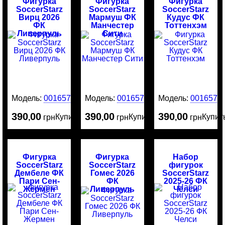
Фигурка
Фигурка
Фигурка
SoccerStarz
SoccerStarz
SoccerStarz
Вирц 2026
Мармуш ФК
Кудус ФК
ФК
Манчестер
Тоттенхэм
Ливерпуль
Сити
Модель:
0016578
Модель:
0016577
Модель:
0016576
390
00
390
00
390
00
Купить
Купить
Купит
,
грн
,
грн
,
грн
Фигурка
Фигурка
Набор
SoccerStarz
SoccerStarz
фигурок
Дембеле ФК
Гомес 2026
SoccerStarz
Пари Сен-
ФК
2025-26 ФК
Жермен
Ливерпуль
Челси