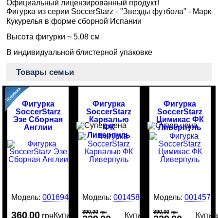
Официальный лицензированный продукт!
Фигурка из серии SoccerStarz - "Звезды футбола" - Марк
Кукурелья в форме сборной Испании
Высота фигурки ~ 5,08 см
В индивидуальной блистерной упаковке
Товары семьи
Фигурка
Фигурка
Фигурка
SoccerStarz
SoccerStarz
SoccerStarz
Эзе Сборная
Карвалью
Цимикас ФК
Англии
ФК
Ливерпуль
Ливерпуль
Модель:
0016946
Модель:
0014581
Модель:
0014577
390
00
390
00
360
00
,
грн
,
грн
Купить
Купить
Купит
,
грн