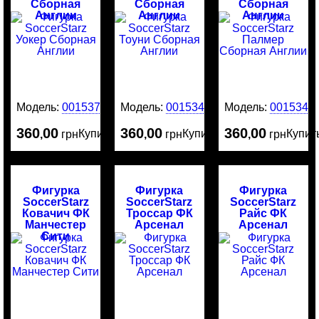
Сборная
Сборная
Сборная
Англии
Англии
Англии
Модель:
0015375
Модель:
0015342
Модель:
0015341
360
00
360
00
360
00
Купить
Купить
Купит
,
грн
,
грн
,
грн
Фигурка
Фигурка
Фигурка
SoccerStarz
SoccerStarz
SoccerStarz
Ковачич ФК
Троссар ФК
Райс ФК
Манчестер
Арсенал
Арсенал
Сити