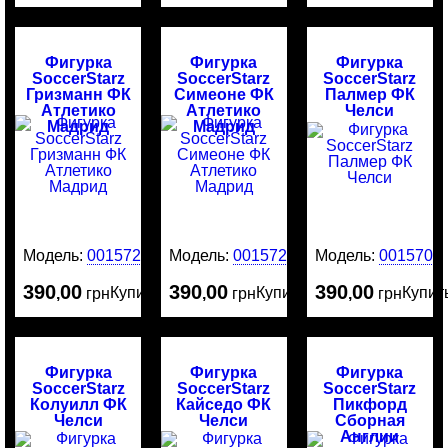
Фигурка
Фигурка
Фигурка
SoccerStarz
SoccerStarz
SoccerStarz
Гризманн ФК
Симеоне ФК
Палмер ФК
Атлетико
Атлетико
Челси
Мадрид
Мадрид
Модель:
0015721
Модель:
0015720
Модель:
0015708
390
00
390
00
390
00
Купить
Купить
Купит
,
грн
,
грн
,
грн
Фигурка
Фигурка
Фигурка
SoccerStarz
SoccerStarz
SoccerStarz
Колуилл ФК
Кайседо ФК
Пикфорд
Челси
Челси
Сборная
Англии