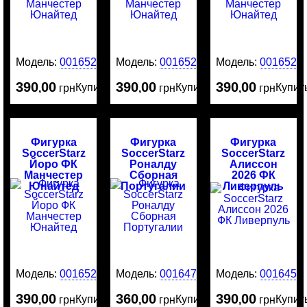
Модель:
0016525
Модель:
0016524
Модель:
0016523
390
00
390
00
390
00
Купить
Купить
Купит
,
грн
,
грн
,
грн
Фигурка
Фигурка
Фигурка
SoccerStarz
SoccerStarz
SoccerStarz
Йоро ФК
Роналду
Алиссон
Манчестер
Сборная
2026 ФК
Юнайтед
Португалии
Ливерпуль
Модель:
0016522
Модель:
0016476
Модель:
0016456
390
00
360
00
390
00
Купить
Купить
Купит
,
грн
,
грн
,
грн