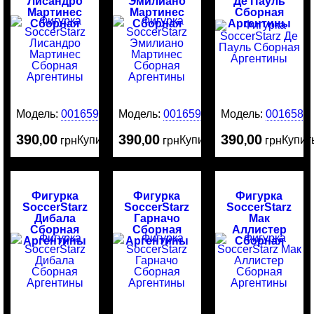
Лисандро
Эмилиано
Де Пауль
Мартинес
Мартинес
Сборная
Сборная
Сборная
Аргентины
Аргентины
Аргентины
Модель:
0016591
Модель:
0016590
Модель:
0016589
390
00
390
00
390
00
Купить
Купить
Купит
,
грн
,
грн
,
грн
Фигурка
Фигурка
Фигурка
SoccerStarz
SoccerStarz
SoccerStarz
Дибала
Гарначо
Мак
Сборная
Сборная
Аллистер
Аргентины
Аргентины
Сборная
Аргентины