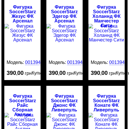
Фигурка
Фигурка
Фигурка
SoccerStarz
SoccerStarz
SoccerStarz
Жезус ФК
Эдегор ФК
Холаннд ФК
Арсенал
Арсенал
Манчестер
Сити
Модель:
0013949
Модель:
0013946
Модель:
0013945
390
00
390
00
390
00
Купить
Купить
Купит
,
грн
,
грн
,
грн
Фигурка
Фигурка
Фигурка
SoccerStarz
SoccerStarz
SoccerStarz
Райс
Джонс ФК
Конате ФК
Сборная
Ливерпуль
Ливерпуль
Англии