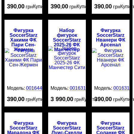
390
00
390
00
390
00
Купить
Купить
Купит
,
грн
,
грн
,
грн
Фигурка
Набор
Фигурка
SoccerStarz
фигурок
SoccerStarz
Хакими ФК
SoccerStarz
Нванери ФК
Пари Сен-
2025-26 ФК
Арсенал
Жермен
Манчестер
Сити
Модель:
0016445
Модель:
0016316
Модель:
0016314
390
00
3 990
00
390
00
Купить
Купить
Купит
,
грн
,
грн
,
грн
Фигурка
Фигурка
Фигурка
SoccerStarz
SoccerStarz
SoccerStarz
Марадона ФК
Луис-Скелли
Соланке ФК