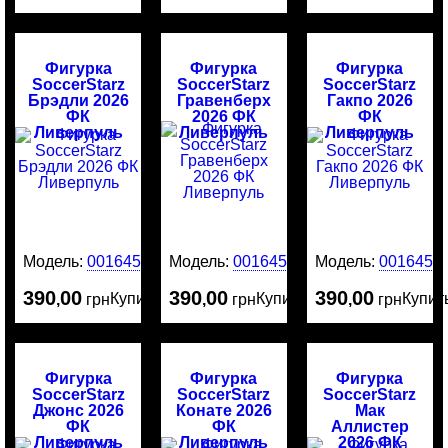
Фигурка
Фигурка
Фигурка
SoccerStarz
SoccerStarz
SoccerStarz
Брэдли 2026
Гравенберх
Гакпо 2026
ФК
2026 ФК
ФК
Ливерпуль
Ливерпуль
Ливерпуль
Модель:
0016455
Модель:
0016454
Модель:
0016453
390
00
390
00
390
00
Купить
Купить
Купит
,
грн
,
грн
,
грн
Фигурка
Фигурка
Фигурка
SoccerStarz
SoccerStarz
SoccerStarz
Джонс 2026
Конате 2026
Мак
ФК
ФК
Аллистер
Ливерпуль
Ливерпуль
2026 ФК