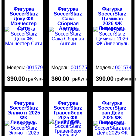
Фигурка
Фигурка
Фигурка
SoccerStarz
SoccerStarz
SoccerStarz
Доку ФК
Сака
Цимикас
Манчестер
Сборная
2026 ФК
Сити
Англии
Ливерпуль
Модель:
0015799
Модель:
0015751
Модель:
0015741
390
00
360
00
390
00
Купить
Купить
Купит
,
грн
,
грн
,
грн
Фигурка
Фигурка
Фигурка
SoccerStarz
SoccerStarz
SoccerStarz
Эллиотт 2025
Гравенберх
ван Дейк
ФК
2025 ФК
2025 ФК
Ливерпуль
Ливерпуль
Ливерпуль