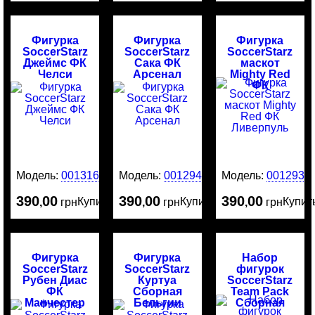
Фигурка
Фигурка
Фигурка
SoccerStarz
SoccerStarz
SoccerStarz
Джеймс ФК
Сака ФК
маскот
Челси
Арсенал
Mighty Red
ФК
Ливерпуль
Модель:
0013161
Модель:
0012942
Модель:
0012938
390
00
390
00
390
00
Купить
Купить
Купит
,
грн
,
грн
,
грн
Фигурка
Фигурка
Набор
SoccerStarz
SoccerStarz
фигурок
Рубен Диас
Куртуа
SoccerStarz
ФК
Сборная
Team Pack
Манчестер
Бельгии
Сборная
Сити
Испании