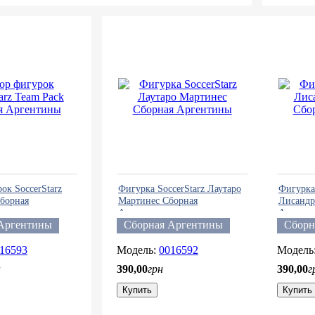
ок SoccerStarz
Фигурка SoccerStarz Лаутаро
Фигурка 
Сборная
Мартинес Сборная
Лисандр
Аргентины
Аргент
Аргентины
Сборная Аргентины
Сборн
16593
0016592
н
390
,
00
грн
390
,
00
г
Купить
Купить