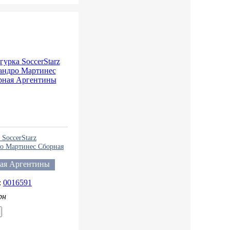
SoccerStarz
о Мартинес Сборная
ины
ая Аргентины
0016591
рн