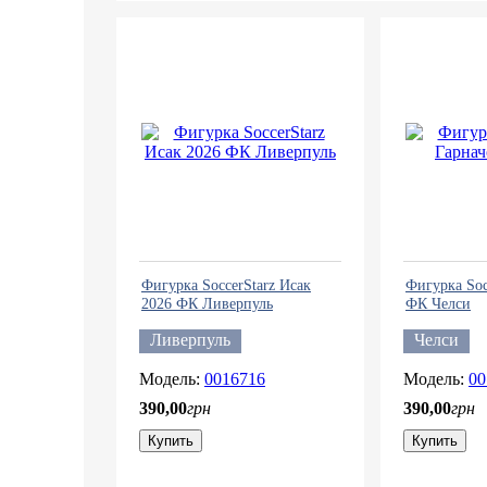
Фигурка SoccerStarz Исак
Фигурка Soc
2026 ФК Ливерпуль
ФК Челси
Ливерпуль
Челси
0016716
00
390
,
00
грн
390
,
00
грн
Купить
Купить