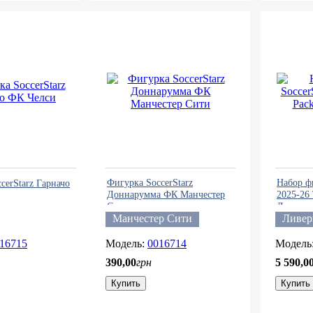
Фигурка SoccerStarz
Набор ф
cerStarz Гарначо
Доннарумма ФК Манчестер
2025-26
Сити
Ливерпу
Манчестер Сити
Ливер
16715
0016714
390
,
00
грн
5 590
,
0
Купить
Купить