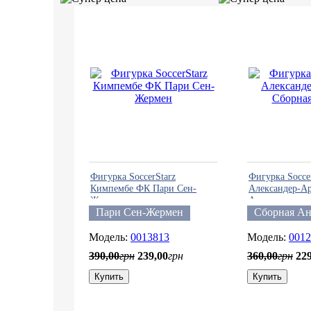
Фигурка SoccerStarz
Фигурка Socce
Кимпембе ФК Пари Сен-
Александер-А
Жермен
Англии
Пари Сен-Жермен
Сборная А
0013813
0012
390
,
00
грн
239
,
00
грн
360
,
00
грн
22
Купить
Купить