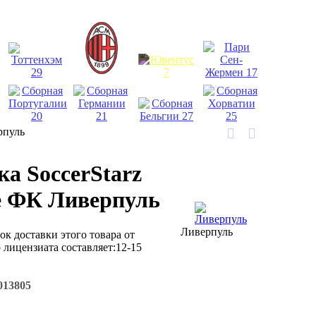
рпуль
а SoccerStarz
е ФК Ливерпуль
Ливерпуль
рок доставки этого товара от
лицензиата составляет:12-15
013805