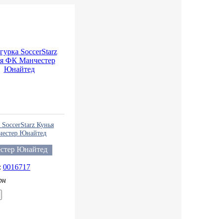
SoccerStarz Кунья
естер Юнайтед
стер Юнайтед
0016717
рн