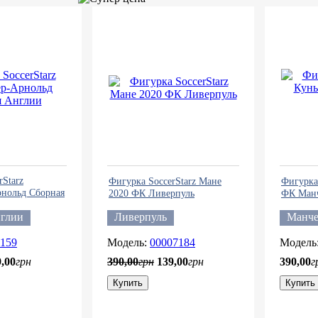
rStarz
Фигурка SoccerStarz Мане
Фигурка 
рнольд Сборная
2020 ФК Ливерпуль
ФК Манч
нглии
Ливерпуль
Манче
159
00007184
9
,
00
грн
390
,
00
грн
139
,
00
грн
390
,
00
г
Купить
Купить