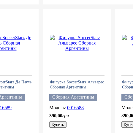
cerStarz Де Пауль
Фигурка SoccerStarz Альварес
Фигур
гентины
Сборная Аргентины
Сборн
Аргентины
Сборная Аргентины
Сбо
16589
0016588
390
,
00
грн
390
,
0
Купить
Купи