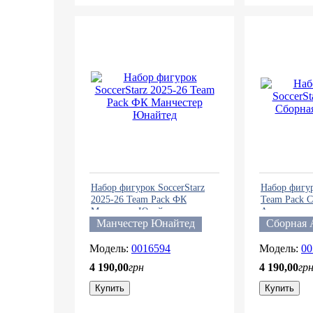
Набор фигурок SoccerStarz
Набор фигур
2025-26 Team Pack ФК
Team Pack 
Манчестер Юнайтед
Аргентины
Манчестер Юнайтед
Сборная 
0016594
00
4 190
,
00
грн
4 190
,
00
гр
Купить
Купить