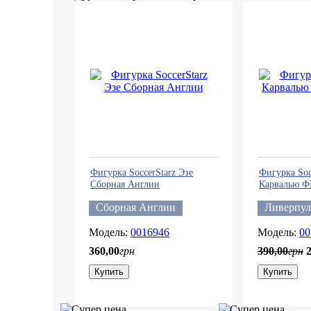
Фигурка SoccerStarz Эзе
Фигурка Soc
Сборная Англии
Карвалью Ф
Сборная Англии
Ливерпул
0016946
00
360
,
00
грн
390
,
00
грн
Купить
Купить