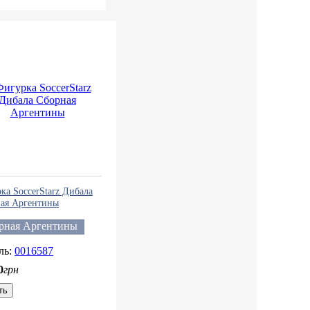
ка SoccerStarz Дибала
ая Аргентины
рная Аргентины
0016587
0
грн
ть