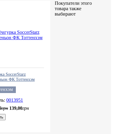
Покупатели этого
товара также
выбирают
ка SoccerStarz
ньон ФК Тоттенхэм
тенхэм
0013951
0
грн
139
,
00
грн
ть