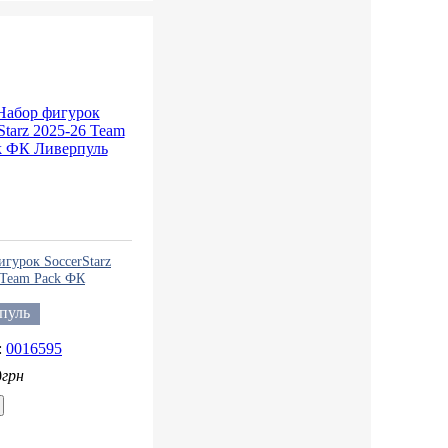
игурок SoccerStarz
 Team Pack ФК
ль
пуль
0016595
0
грн