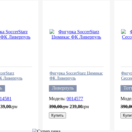
cerStarz
Фигурка SoccerStarz Цимикас
Фигур
К Ливерпуль
ФК Ливерпуль
Сессе
ь
Ливерпуль
Тот
14581
0014577
239
,
00
грн
390
,
00
грн
239
,
00
грн
390
,
0
Купить
Купи