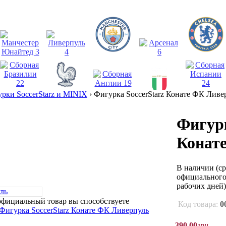
рки SoccerStarz и MINIX
›
Фигурка SoccerStarz Конате ФК Ливе
Фигурк
Конат
В наличии
(с
официального 
рабочих дней)
официальный товар вы способствуете
Код товара:
0
390
,
00
грн