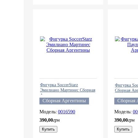
Фигурка SoccerStarz
Фигурка Soc
Эмилиано Мартинес Сборная
Сборная Ар
Аргентины
Сборная Аргентины
Сборная 
0016590
00
390
,
00
грн
390
,
00
грн
Купить
Купить