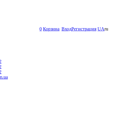
0
Корзина
Вход
Регистрация
UA
ru
2
2
2
m.ua