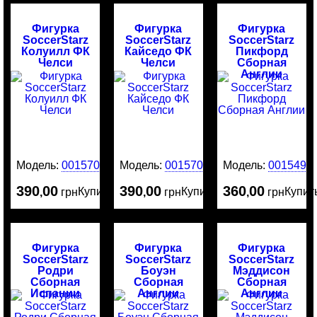
Фигурка
Фигурка
Фигурка
SoccerStarz
SoccerStarz
SoccerStarz
Колуилл ФК
Кайседо ФК
Пикфорд
Челси
Челси
Сборная
Англии
Модель:
0015707
Модель:
0015706
Модель:
0015491
390
00
390
00
360
00
Купить
Купить
Купит
,
грн
,
грн
,
грн
Фигурка
Фигурка
Фигурка
SoccerStarz
SoccerStarz
SoccerStarz
Родри
Боуэн
Мэддисон
Сборная
Сборная
Сборная
Испании
Англии
Англии