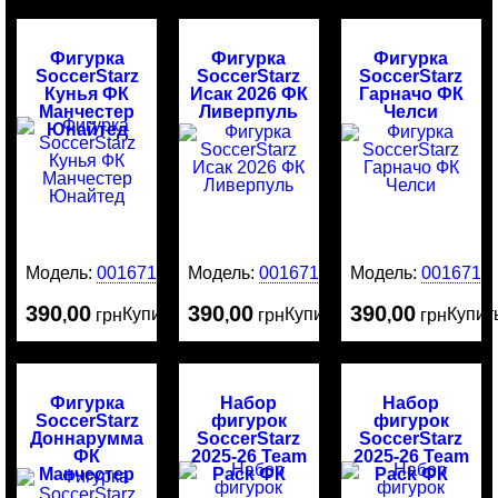
Фигурка
Фигурка
Фигурка
SoccerStarz
SoccerStarz
SoccerStarz
Кунья ФК
Исак 2026 ФК
Гарначо ФК
Манчестер
Ливерпуль
Челси
Юнайтед
Модель:
0016717
Модель:
0016716
Модель:
0016715
390
00
390
00
390
00
Купить
Купить
Купит
,
грн
,
грн
,
грн
Фигурка
Набор
Набор
SoccerStarz
фигурок
фигурок
Доннарумма
SoccerStarz
SoccerStarz
ФК
2025-26 Team
2025-26 Team
Манчестер
Pack ФК
Pack ФК
Сити
Ливерпуль
Манчестер