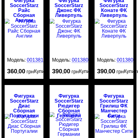
Фигурка
Фигурка
Фигурка
SoccerStarz
SoccerStarz
SoccerStarz
Райс
Джонс ФК
Конате ФК
Сборная
Ливерпуль
Ливерпуль
Англии
Модель:
0013818
Модель:
0013808
Модель:
0013805
360
00
390
00
390
00
Купить
Купить
Купит
,
грн
,
грн
,
грн
Фигурка
Фигурка
Фигурка
SoccerStarz
SoccerStarz
SoccerStarz
Диас
Рюдигер
Грилиш ФК
Сборная
Сборная
Манчестер
Португалии
Германии
Сити