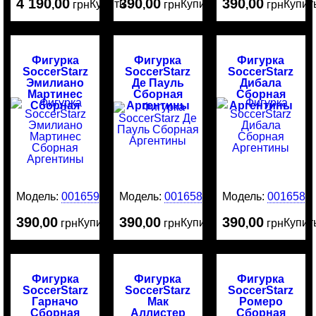
4 190
00
390
00
390
00
Купить
Купить
Купит
,
грн
,
грн
,
грн
Фигурка
Фигурка
Фигурка
SoccerStarz
SoccerStarz
SoccerStarz
Эмилиано
Де Пауль
Дибала
Мартинес
Сборная
Сборная
Сборная
Аргентины
Аргентины
Аргентины
Модель:
0016590
Модель:
0016589
Модель:
0016587
390
00
390
00
390
00
Купить
Купить
Купит
,
грн
,
грн
,
грн
Фигурка
Фигурка
Фигурка
SoccerStarz
SoccerStarz
SoccerStarz
Гарначо
Мак
Ромеро
Сборная
Аллистер
Сборная