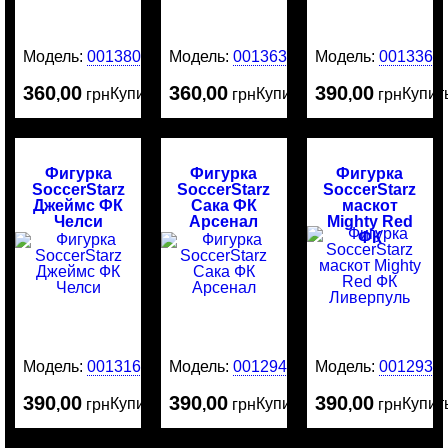
Модель:
0013801
Модель:
0013635
Модель:
0013369
360
00
360
00
390
00
Купить
Купить
Купит
,
грн
,
грн
,
грн
Фигурка
Фигурка
Фигурка
SoccerStarz
SoccerStarz
SoccerStarz
Джеймс ФК
Сака ФК
маскот
Челси
Арсенал
Mighty Red
ФК
Ливерпуль
Модель:
0013161
Модель:
0012942
Модель:
0012938
390
00
390
00
390
00
Купить
Купить
Купит
,
грн
,
грн
,
грн