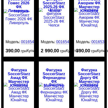
Гомес 2026
SoccerStarz
Аморим ФК
ФК
2025-26 ФК
Манчестер
Ливерпуль
Челси
Юнайтед
Модель:
0016545
Модель:
0016544
Модель:
0016534
390
00
2 990
00
390
00
Купить
Купить
Купит
,
грн
,
грн
,
грн
Фигурка
Фигурка
Фигурка
SoccerStarz
SoccerStarz
SoccerStarz
Амад ФК
Фернандеш
Доргу ФК
Манчестер
ФК
Манчестер
Юнайтед
Манчестер
Юнайтед
Юнайтед