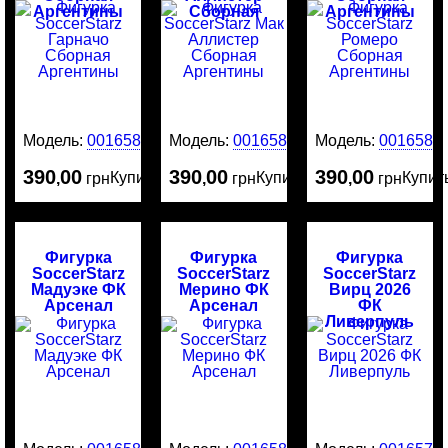
Аргентины
Сборная
Аргентины
Аргентины
Модель:
0016586
Модель:
0016584
Модель:
0016583
390
00
390
00
390
00
Купить
Купить
Купит
,
грн
,
грн
,
грн
Фигурка
Фигурка
Фигурка
SoccerStarz
SoccerStarz
SoccerStarz
Мадуэке ФК
Мерино ФК
Вирц 2026
Арсенал
Арсенал
ФК
Ливерпуль