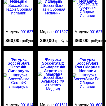
Испании
Испании
Испании
Модель:
0016275
Модель:
0016274
Модель:
0016273
360
00
360
00
360
00
Купить
Купить
Купит
,
грн
,
грн
,
грн
Фигурка
Фигурка
Фигурка
SoccerStarz
SoccerStarz
SoccerStarz
Слот ФК
Альварес ФК
Рая Сборная
Ливерпуль
Атлетико
Испании
Мадрид
Модель:
0016141
Модель:
0016111
Модель:
0016081