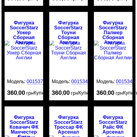
Фигурка
Фигурка
Фигурка
SoccerStarz
SoccerStarz
SoccerStarz
Уокер
Тоуни
Палмер
Сборная
Сборная
Сборная
Англии
Англии
Англии
Модель:
0015375
Модель:
0015342
Модель:
0015341
360
00
360
00
360
00
Купить
Купить
Купит
,
грн
,
грн
,
грн
Фигурка
Фигурка
Фигурка
SoccerStarz
SoccerStarz
SoccerStarz
Ковачич ФК
Троссар ФК
Райс ФК
Манчестер
Арсенал
Арсенал
Сити