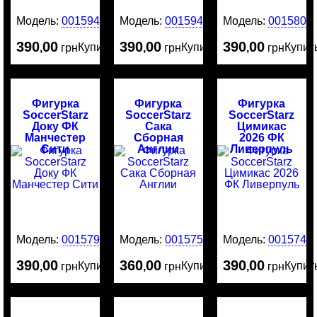
Модель:
0015943
Модель:
0015942
Модель:
0015800
390
00
390
00
390
00
Купить
Купить
Купит
,
грн
,
грн
,
грн
Фигурка
Фигурка
Фигурка
SoccerStarz
SoccerStarz
SoccerStarz
Доку ФК
Сака
Цимикас
Манчестер
Сборная
2026 ФК
Сити
Англии
Ливерпуль
Модель:
0015799
Модель:
0015751
Модель:
0015741
390
00
360
00
390
00
Купить
Купить
Купит
,
грн
,
грн
,
грн