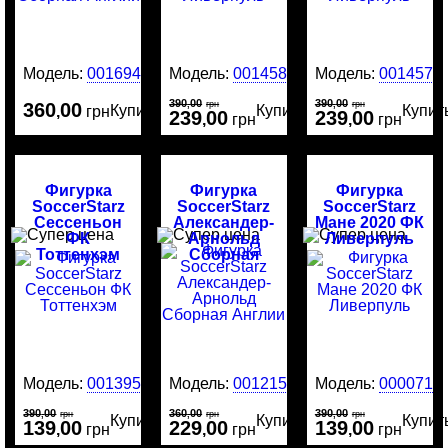
Модель:
0016946
Модель:
0014581
Модель:
0014577
390
00
390
00
360
00
,
грн
,
грн
Купить
Купить
Купит
,
грн
239
00
239
00
,
грн
,
грн
Фигурка
Фигурка
Фигурка
SoccerStarz
SoccerStarz
SoccerStarz
Сессеньон
Александер-
Мане 2020 ФК
ФК
Арнольд
Ливерпуль
Тоттенхэм
Сборная
Англии
Модель:
0013951
Модель:
0012159
Модель:
0000718
390
00
360
00
390
00
,
грн
,
грн
,
грн
Купить
Купить
Купит
139
00
229
00
139
00
,
грн
,
грн
,
грн