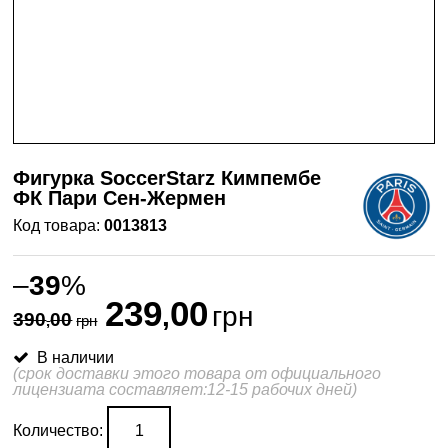
Фигурка SoccerStarz Кимпембе
ФК Пари Сен-Жермен
0013813
–
39
%
239
00
,
грн
390
00
,
грн
В наличии
(срок доставки этого товара от официального
лицензиата составляет:12-15 рабочих дней)
Количество: