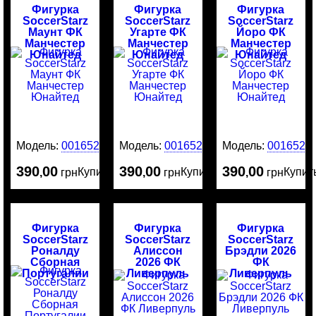
Фигурка
Фигурка
Фигурка
SoccerStarz
SoccerStarz
SoccerStarz
Маунт ФК
Угарте ФК
Йоро ФК
Манчестер
Манчестер
Манчестер
Юнайтед
Юнайтед
Юнайтед
Модель:
0016524
Модель:
0016523
Модель:
0016522
390
00
390
00
390
00
Купить
Купить
Купит
,
грн
,
грн
,
грн
Фигурка
Фигурка
Фигурка
SoccerStarz
SoccerStarz
SoccerStarz
Роналду
Алиссон
Брэдли 2026
Сборная
2026 ФК
ФК
Португалии
Ливерпуль
Ливерпуль