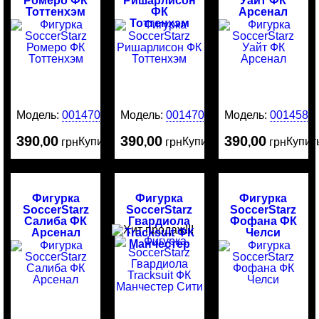
Ромеро ФК
Ришарлисон
Уайт ФК
Тоттенхэм
ФК
Арсенал
Тоттенхэм
Модель:
0014707
Модель:
0014706
Модель:
0014587
390
00
390
00
390
00
Купить
Купить
Купит
,
грн
,
грн
,
грн
Фигурка
Фигурка
Фигурка
SoccerStarz
SoccerStarz
SoccerStarz
Салиба ФК
Гвардиола
Фофана ФК
Арсенал
Tracksuit ФК
Челси
Манчестер
Сити