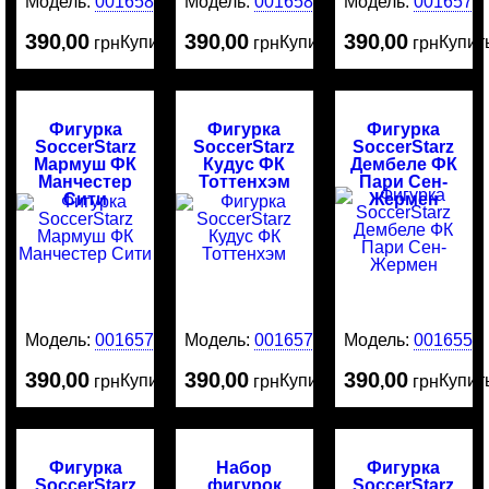
Модель:
0016582
Модель:
0016581
Модель:
0016578
390
00
390
00
390
00
Купить
Купить
Купит
,
грн
,
грн
,
грн
Фигурка
Фигурка
Фигурка
SoccerStarz
SoccerStarz
SoccerStarz
Мармуш ФК
Кудус ФК
Дембеле ФК
Манчестер
Тоттенхэм
Пари Сен-
Сити
Жермен
Модель:
0016577
Модель:
0016576
Модель:
0016554
390
00
390
00
390
00
Купить
Купить
Купит
,
грн
,
грн
,
грн
Фигурка
Набор
Фигурка
SoccerStarz
фигурок
SoccerStarz