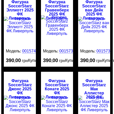
Фигурка
Фигурка
Фигурка
SoccerStarz
SoccerStarz
SoccerStarz
Эллиотт 2025
Гравенберх
ван Дейк
ФК
2025 ФК
2025 ФК
Ливерпуль
Ливерпуль
Ливерпуль
Модель:
0015740
Модель:
0015735
Модель:
0015734
390
00
390
00
390
00
Купить
Купить
Купит
,
грн
,
грн
,
грн
Фигурка
Фигурка
Фигурка
SoccerStarz
SoccerStarz
SoccerStarz
Джонс 2025
Конате 2025
Мак
ФК
ФК
Аллистер
Ливерпуль
Ливерпуль
2025 ФК
Ливерпуль