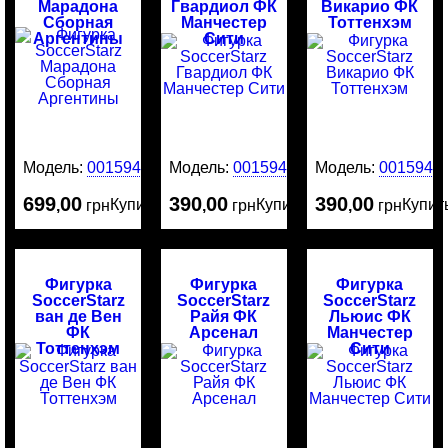
Марадона
Гвардиол ФК
Викарио ФК
Сборная
Манчестер
Тоттенхэм
Аргентины
Сити
Модель:
0015946
Модель:
0015945
Модель:
0015944
699
00
390
00
390
00
Купить
Купить
Купит
,
грн
,
грн
,
грн
Фигурка
Фигурка
Фигурка
SoccerStarz
SoccerStarz
SoccerStarz
ван де Вен
Райя ФК
Льюис ФК
ФК
Арсенал
Манчестер
Тоттенхэм
Сити