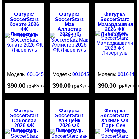
Фигурка
Фигурка
Фигурка
SoccerStarz
SoccerStarz
SoccerStarz
Конате 2026
Мак
Мамардашвили
ФК
Аллистер
2026 ФК
Ливерпуль
2026 ФК
Ливерпуль
Ливерпуль
Модель:
0016451
Модель:
0016450
Модель:
0016449
390
00
390
00
390
00
Купить
Купить
Купит
,
грн
,
грн
,
грн
Фигурка
Фигурка
Фигурка
SoccerStarz
SoccerStarz
SoccerStarz
Собослаи
ван Дейк
Хакими ФК
2026 ФК
2026 ФК
Пари Сен-
Ливерпуль
Ливерпуль
Жермен