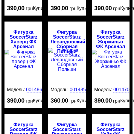
390
00
390
00
390
00
Купить
Купить
Купит
,
грн
,
грн
,
грн
Фигурка
Фигурка
Фигурка
SoccerStarz
SoccerStarz
SoccerStarz
Хаверц ФК
Левандовский
Жоржиньо
Арсенал
Сборная
ФК Арсенал
Польши
Модель:
0014865
Модель:
0014859
Модель:
0014709
390
00
360
00
390
00
Купить
Купить
Купит
,
грн
,
грн
,
грн
Фигурка
Фигурка
Фигурка
SoccerStarz
SoccerStarz
SoccerStarz