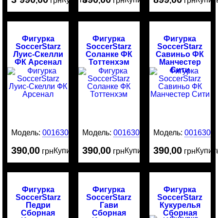
,
грн
,
грн
,
грн
Фигурка
Фигурка
Фигурка
SoccerStarz
SoccerStarz
SoccerStarz
Луис-Скелли
Соланке ФК
Савиньо ФК
ФК Арсенал
Тоттенхэм
Манчестер
Сити
Модель:
0016305
Модель:
0016304
Модель:
0016303
390
00
390
00
390
00
Купить
Купить
Купит
,
грн
,
грн
,
грн
Фигурка
Фигурка
Фигурка
SoccerStarz
SoccerStarz
SoccerStarz
Педри
Гави
Кукурелья
Сборная
Сборная
Сборная