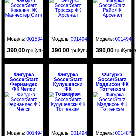
Модель:
0015340
Модель:
0014945
Модель:
0014944
390
00
390
00
390
00
Купить
Купить
Купит
,
грн
,
грн
,
грн
Фигурка
Фигурка
Фигурка
SoccerStarz
SoccerStarz
SoccerStarz
Фернандес
Кулушевски
Мэддисон ФК
ФК Челси
ФК
Тоттенхэм
Тоттенхэм
Модель:
0014943
Модель:
0014942
Модель:
0014874