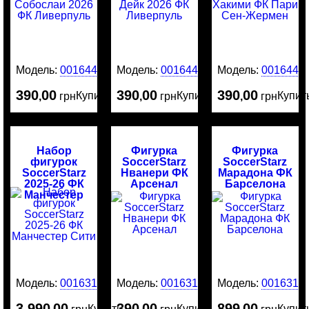
Модель:
0016448
Модель:
0016446
Модель:
0016445
390
00
390
00
390
00
Купить
Купить
Купит
,
грн
,
грн
,
грн
Набор
Фигурка
Фигурка
фигурок
SoccerStarz
SoccerStarz
SoccerStarz
Нванери ФК
Марадона ФК
2025-26 ФК
Арсенал
Барселона
Манчестер
Сити
Модель:
0016316
Модель:
0016314
Модель:
0016313
3 990
00
390
00
899
00
Купить
Купить
Купит