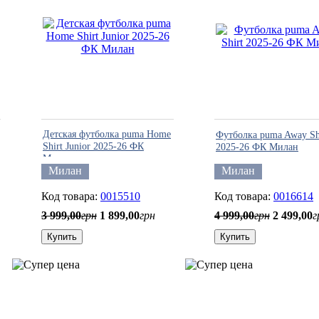
Детская футболка puma Home
Футболка puma Away Sh
Shirt Junior 2025-26 ФК
2025-26 ФК Милан
Милан
Милан
Милан
0015510
0016614
3 999
,
00
грн
1 899
,
00
грн
4 999
,
00
грн
2 499
,
00
г
Купить
Купить