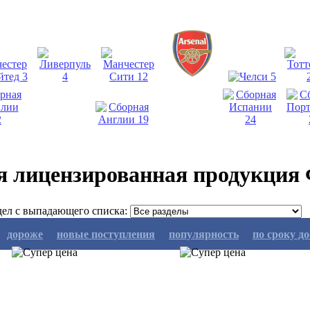
я лицензированная продукция
ел с выпадающего списка:
дороже
новые поступления
популярность
по сроку д