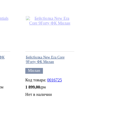
 ФК
Бейсболка New Era Core
9Forty ФК Милан
Милан
0016725
рн
1 899
,
00
грн
Нет в наличии