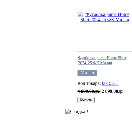
Футболка puma Home Shirt
2024-25 ФК Милан
Милан
0015511
4 999
,
00
грн
2 899
,
00
грн
Купить