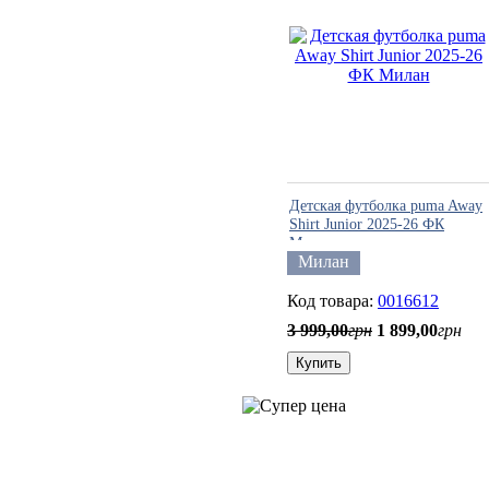
Детская футболка puma Away
Shirt Junior 2025-26 ФК
Милан
Милан
0016612
3 999
,
00
грн
1 899
,
00
грн
Купить