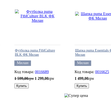
Футболка puma FtblCulture
Шапка puma Essentials
BLK ФК Милан
Милан
Милан
Милан
0016689
0016625
1 599
,
00
грн
1 299
,
00
грн
1 499
,
00
грн
Купить
Купить