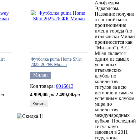
Альфредом
Эдвардсом.
Название получил
от английского
произношения
имени города (по
итальянски Милан
произносится как
“Милано”). A.C.
Milan является
одним из самых
irt
Футболка puma Home Shirt
успешных
2025-26 ФК Милан
итальянских
Милан
клубов по
количеству
0016613
титулов за всю
историю и самым
рн
4 999
,
00
грн
2 499
,
00
грн
успешным клубом
мира по
Купить
количеству
международных
кубков. Последний
титул клуб
завоевал в 2011
году, когда