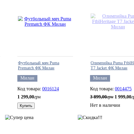
Футбольный мяч Puma
Олимпийка Puma FtblHe
Prematch ФК Милан
T7 Jacket ФК Милан
Милан
Милан
0016124
0014475
1 299
,
00
грн
3 899
,
00
грн
1 999
,
00
г
Нет в наличии
Купить