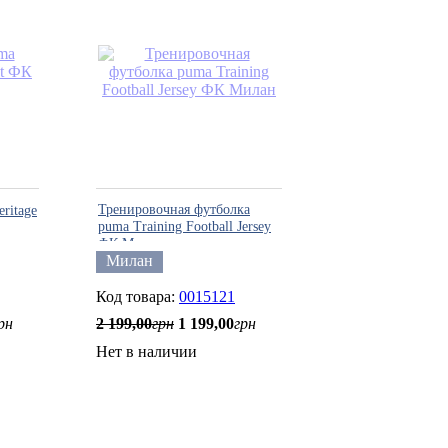
Тренировочная футболка
ritage
puma Training Football Jersey
ФК Милан
Милан
0015121
рн
2 199
,
00
грн
1 199
,
00
грн
Нет в наличии