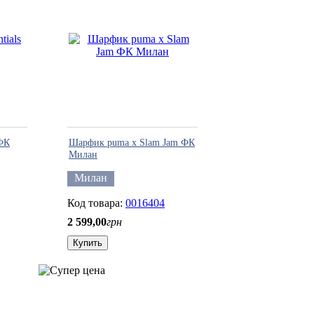
 ФК
Шарфик puma x Slam Jam ФК
Милан
Милан
0016404
2 599
,
00
грн
Купить