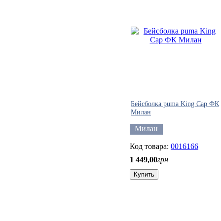
Бейсболка puma King Cap ФК
Милан
Милан
0016166
1 449
,
00
грн
Купить