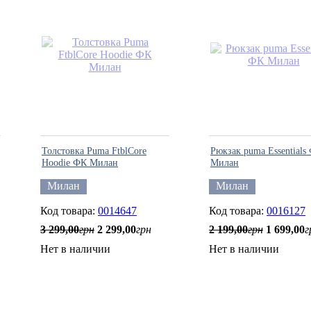
Толстовка Puma FtblCore
Рюкзак puma Essentials
Hoodie ФК Милан
Милан
Милан
Милан
0014647
0016127
3 299
,
00
грн
2 299
,
00
грн
2 199
,
00
грн
1 699
,
00
г
Нет в наличии
Нет в наличии