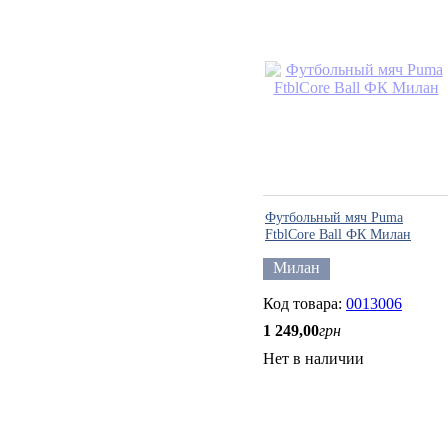
Футбольный мяч Puma
FtblCore Ball ФК Милан
Милан
0013006
1 249
,
00
грн
Нет в наличии