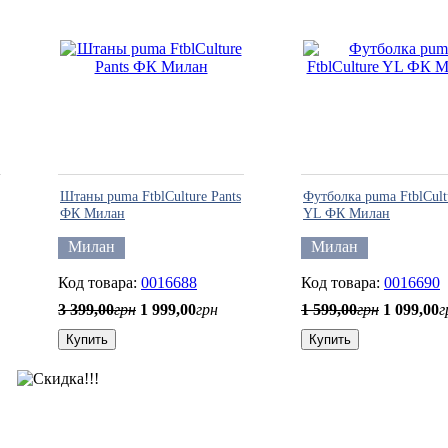
Штаны puma FtblCulture Pants
Футболка puma FtblCult
ФК Милан
YL ФК Милан
Милан
Милан
0016688
0016690
3 399
,
00
грн
1 999
,
00
грн
1 599
,
00
грн
1 099
,
00
г
Купить
Купить