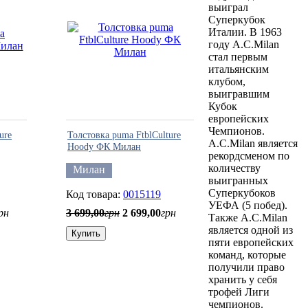
выиграл
Суперкубок
Италии. В 1963
году A.C.Milan
стал первым
итальянским
клубом,
выигравшим
Кубок
европейских
Чемпионов.
ure
Толстовка puma FtblCulture
A.C.Milan является
Hoody ФК Милан
рекордсменом по
количеству
Милан
выигранных
Суперкубоков
0015119
УЕФА (5 побед).
рн
3 699
,
00
грн
2 699
,
00
грн
Также A.C.Milan
является одной из
Купить
пяти европейских
команд, которые
получили право
хранить у себя
трофей Лиги
чемпионов.