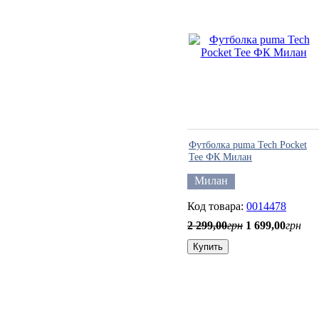
Футболка puma Tech Pocket
Tee ФК Милан
Милан
0014478
2 299
,
00
грн
1 699
,
00
грн
Купить