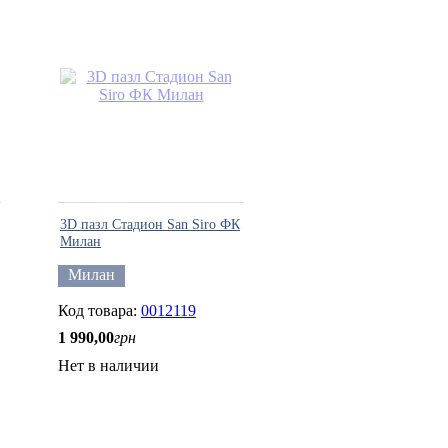
3D пазл Стадион San Siro ФК
Милан
Милан
0012119
1 990
,
00
грн
Нет в наличии