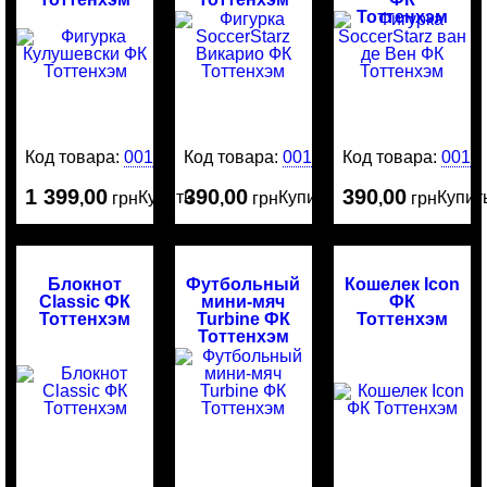
Тоттенхэм
Код товара:
0015966
Код товара:
0015944
Код товара:
0015
1 399
00
390
00
390
00
Купить
Купить
Купит
,
грн
,
грн
,
грн
Блокнот
Футбольный
Кошелек Icon
Classic ФК
мини-мяч
ФК
Тоттенхэм
Turbine ФК
Тоттенхэм
Тоттенхэм