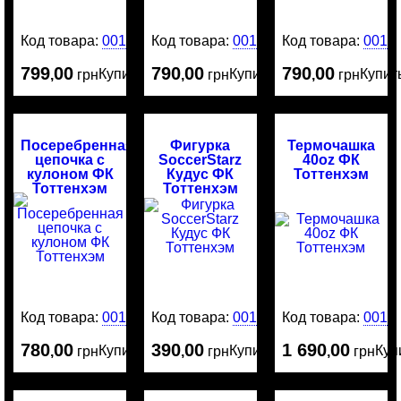
Код товара:
0016744
Код товара:
0016743
Код товара:
0016
799
00
790
00
790
00
Купить
Купить
Купит
,
грн
,
грн
,
грн
Посеребренная
Фигурка
Термочашка
цепочка с
SoccerStarz
40oz ФК
кулоном ФК
Кудус ФК
Тоттенхэм
Тоттенхэм
Тоттенхэм
Код товара:
0016677
Код товара:
0016576
Код товара:
0016
780
00
390
00
1 690
00
Купить
Купить
Куп
,
грн
,
грн
,
грн