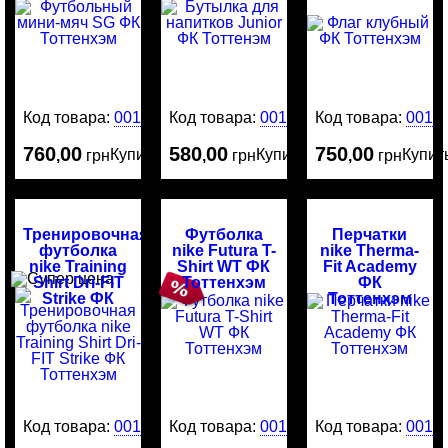
Код товара:
0016961
Код товара:
0016956
Код товара:
0016
760
00
580
00
750
00
Купить
Купить
Купит
,
грн
,
грн
,
грн
Тренировочная
Футболка
Перчатки
футболка
nike Futura T-
nike Therma-
nike Training
Shirt WT ФК
Fit Academy
Shirt Dri-FIT
Тоттенхэм
ФК
Strike ФК
Тоттенхэм
Тоттенхэм
Код товара:
0012796
Код товара:
0015032
Код товара:
0016