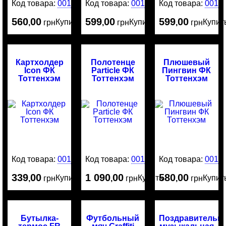
Код товара:
0015898
Код товара:
0015891
Код товара:
0015
560
00
599
00
599
00
Купить
Купить
Купит
,
грн
,
грн
,
грн
Картхолдер
Полотенце
Плюшевый
Icon ФК
Particle ФК
Пингвин ФК
Тоттенхэм
Тоттенхэм
Тоттенхэм
Код товара:
0015853
Код товара:
0015838
Код товара:
0015
339
00
1 090
00
580
00
Купить
Купить
Купит
,
грн
,
грн
,
грн
Бутылка-
Футбольный
Поздравительн