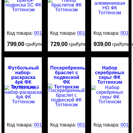
Код товара:
0016288
Код товара:
0016272
Код товара:
0016
799
00
729
00
939
00
Купить
Купить
Купит
,
грн
,
грн
,
грн
Футбольный
Посеребренный
Набор
набор-
браслет с
серебряных
раскраска
подвеской
серьг ФК
4pk ФК
ФК
Тоттенхэм
Тоттенхэм
Тоттенхэм
Код товара:
0016256
Код товара:
0016202
Код товара:
0016