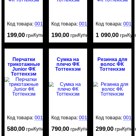
Код товара:
0016442
Код товара:
0016428
Код товара:
0016
199
00
190
00
1 090
00
Купить
Купить
Куп
,
грн
,
грн
,
грн
Перчатки
Сумка на
Резинка для
трикотажные
плечо ФК
волос ФК
Junior ФК
Тоттенхэм
Тоттенхэм
Тоттенхэм
Код товара:
0016392
Код товара:
0016332
Код товара:
0016
580
00
790
00
299
00
Купить
Купить
Купит
,
грн
,
грн
,
грн