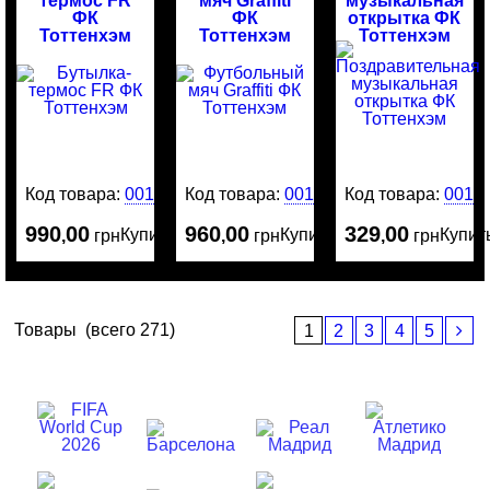
термос FR
мяч Graffiti
музыкальная
ФК
ФК
открытка ФК
Тоттенхэм
Тоттенхэм
Тоттенхэм
Код товара:
0015802
Код товара:
0015789
Код товара:
0015
990
00
960
00
329
00
Купить
Купить
Купит
,
грн
,
грн
,
грн
Товары
(всего 271)
1
2
3
4
5