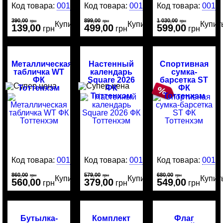
Код товара:
0013951
Код товара:
0015757
Код товара:
0012
390
00
899
00
1 030
00
,
грн
,
грн
,
грн
Купить
Купить
Купит
139
00
499
00
599
00
,
грн
,
грн
,
грн
Металлическая
Настенный
Спортивная
табличка WT
календарь
сумка-
ФК
Square 2026
барсетка ST
Тоттенхэм
ФК
ФК
Тоттенхэм
Тоттенхэм
Код товара:
0011180
Код товара:
0015701
Код товара:
0011
860
00
579
00
680
00
,
грн
,
грн
,
грн
Купить
Купить
Купит
560
00
379
00
549
00
,
грн
,
грн
,
грн
Бутылка-
Комплект
Флаг