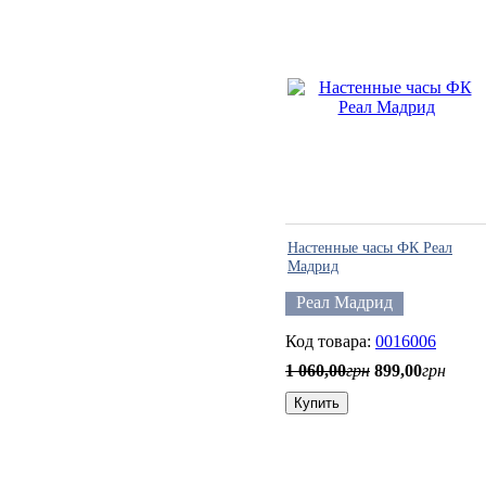
Настенные часы ФК Реал
Мадрид
Реал Мадрид
0016006
1 060
,
00
грн
899
,
00
грн
Купить