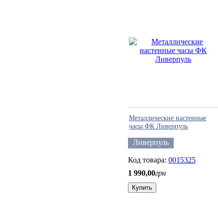
Металлические настенные
часы ФК Ливерпуль
Ливерпуль
0015325
1 990
,
00
грн
Купить