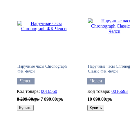
Наручные часы Chronograph
Наручные часы Chronog
ФК Челси
Classic ФК Челси
Челси
Челси
0016560
0016693
8 299
,
00
грн
7 899
,
00
грн
10 090
,
00
грн
Купить
Купить