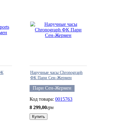
ФК
Наручные часы Chronograph
ФК Пари Сен-Жермен
Пари Сен-Жермен
0015763
8 299
,
00
грн
Купить