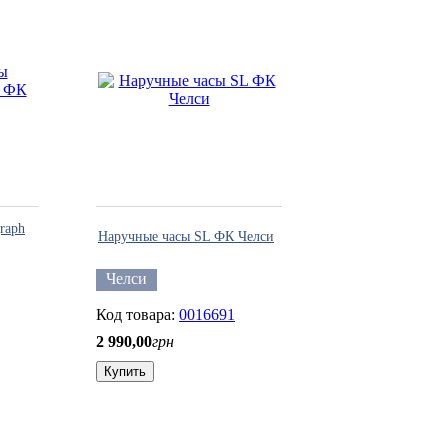
raph
Наручные часы SL ФК Челси
Челси
0016691
2 990
,
00
грн
Купить