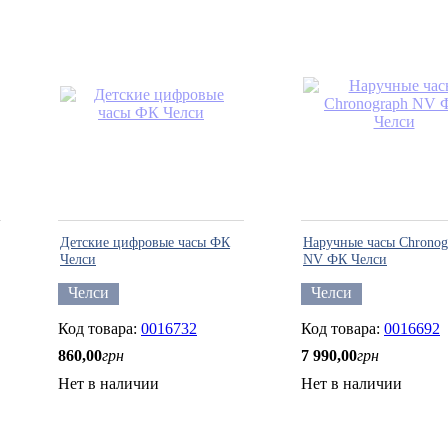
Детские цифровые часы ФК
Наручные часы Chronog
Челси
NV ФК Челси
Челси
Челси
0016732
0016692
860
,
00
грн
7 990
,
00
грн
Нет в наличии
Нет в наличии