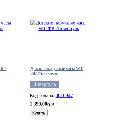
ы RD
Детские наручные часы WT
ФК Ливерпуль
Ливерпуль
0016947
1 399
,
00
грн
Купить