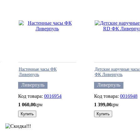
Настенные часы ФК
Детские наручные час
Ливерпуль
ФК Ливерпуль
Ливерпуль
Ливерпуль
0016954
0016948
1 060
,
00
грн
1 399
,
00
грн
Купить
Купить