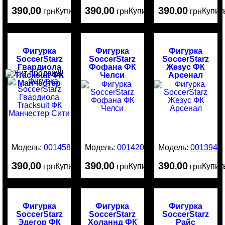
390
00
390
00
390
00
Купить
Купить
Купит
,
грн
,
грн
,
грн
Фигурка
Фигурка
Фигурка
SoccerStarz
SoccerStarz
SoccerStarz
Гвардиола
Фофана ФК
Жезус ФК
Tracksuit ФК
Челси
Арсенал
Манчестер
Сити
Модель:
0014585
Модель:
0014204
Модель:
0013949
390
00
390
00
390
00
Купить
Купить
Купит
,
грн
,
грн
,
грн
Фигурка
Фигурка
Фигурка
SoccerStarz
SoccerStarz
SoccerStarz
Эдегор ФК
Холаннд ФК
Райс