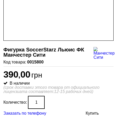
Фигурка SoccerStarz Льюис ФК
Манчестер Сити
0015800
390
00
,
грн
В наличии
(срок доставки этого товара от официального
лицензиата составляет:12-15 рабочих дней)
Количество:
Заказать по телефону
Купить