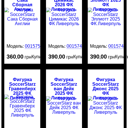
Сака
Цимикас
Эллиотт 2025
Сборная
2026 ФК
ФК
Англии
Ливерпуль
Ливерпуль
Модель:
0015751
Модель:
0015741
Модель:
0015740
360
00
390
00
390
00
Купить
Купить
Купит
,
грн
,
грн
,
грн
Фигурка
Фигурка
Фигурка
SoccerStarz
SoccerStarz
SoccerStarz
Гравенберх
ван Дейк
Джонс 2025
2025 ФК
2025 ФК
ФК
Ливерпуль
Ливерпуль
Ливерпуль