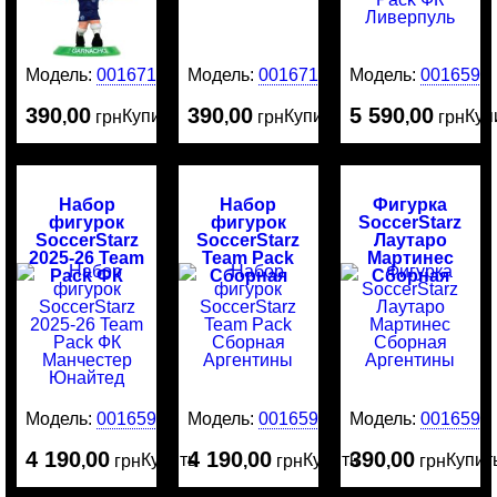
Модель:
0016715
Модель:
0016714
Модель:
0016595
390
00
390
00
5 590
00
Купить
Купить
Куп
,
грн
,
грн
,
грн
Набор
Набор
Фигурка
фигурок
фигурок
SoccerStarz
SoccerStarz
SoccerStarz
Лаутаро
2025-26 Team
Team Pack
Мартинес
Pack ФК
Сборная
Сборная
Манчестер
Аргентины
Аргентины
Юнайтед
Модель:
0016594
Модель:
0016593
Модель:
0016592
4 190
00
4 190
00
390
00
Купить
Купить
Купит
,
грн
,
грн
,
грн