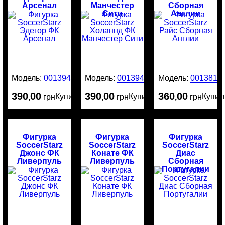
Арсенал
Манчестер
Сборная
Сити
Англии
Модель:
0013946
Модель:
0013945
Модель:
0013818
390
00
390
00
360
00
Купить
Купить
Купит
,
грн
,
грн
,
грн
Фигурка
Фигурка
Фигурка
SoccerStarz
SoccerStarz
SoccerStarz
Джонс ФК
Конате ФК
Диас
Ливерпуль
Ливерпуль
Сборная
Португалии