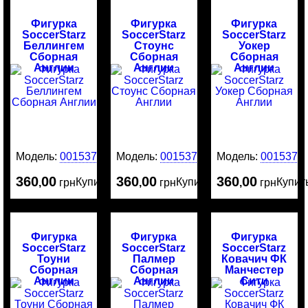
Фигурка
Фигурка
Фигурка
SoccerStarz
SoccerStarz
SoccerStarz
Беллингем
Стоунс
Уокер
Сборная
Сборная
Сборная
Англии
Англии
Англии
Модель:
0015379
Модель:
0015376
Модель:
0015375
360
00
360
00
360
00
Купить
Купить
Купит
,
грн
,
грн
,
грн
Фигурка
Фигурка
Фигурка
SoccerStarz
SoccerStarz
SoccerStarz
Тоуни
Палмер
Ковачич ФК
Сборная
Сборная
Манчестер
Англии
Англии
Сити