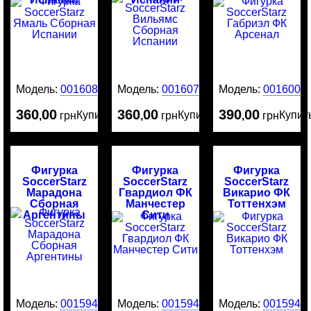
Модель:
0016080
Модель:
0016079
Модель:
0016003
360
00
360
00
390
00
Купить
Купить
Купит
,
грн
,
грн
,
грн
Фигурка
Фигурка
Фигурка
SoccerStarz
SoccerStarz
SoccerStarz
Марадона
Гвардиол ФК
Викарио ФК
Сборная
Манчестер
Тоттенхэм
Аргентины
Сити
Модель:
0015946
Модель:
0015945
Модель:
0015944