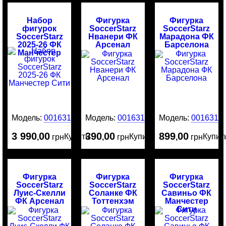
Набор
Фигурка
Фигурка
фигурок
SoccerStarz
SoccerStarz
SoccerStarz
Нванери ФК
Марадона ФК
2025-26 ФК
Арсенал
Барселона
Манчестер
Сити
Модель:
0016316
Модель:
0016314
Модель:
0016313
3 990
00
390
00
899
00
Купить
Купить
Купит
,
грн
,
грн
,
грн
Фигурка
Фигурка
Фигурка
SoccerStarz
SoccerStarz
SoccerStarz
Луис-Скелли
Соланке ФК
Савиньо ФК
ФК Арсенал
Тоттенхэм
Манчестер
Сити