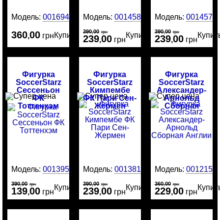
Модель:
0016946
Модель:
0014581
Модель:
0014577
390
00
390
00
360
00
,
грн
,
грн
Купить
Купить
Купит
,
грн
239
00
239
00
,
грн
,
грн
Фигурка
Фигурка
Фигурка
SoccerStarz
SoccerStarz
SoccerStarz
Сессеньон
Кимпембе
Александер-
ФК
ФК Пари Сен-
Арнольд
Тоттенхэм
Жермен
Сборная
Англии
Модель:
0013951
Модель:
0013813
Модель:
0012159
390
00
390
00
360
00
,
грн
,
грн
,
грн
Купить
Купить
Купит
139
00
239
00
229
00
,
грн
,
грн
,
грн