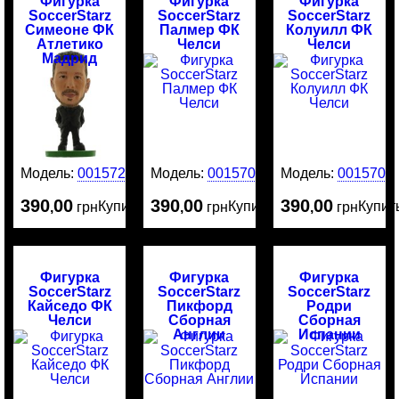
Фигурка
Фигурка
Фигурка
SoccerStarz
SoccerStarz
SoccerStarz
Симеоне ФК
Палмер ФК
Колуилл ФК
Атлетико
Челси
Челси
Мадрид
Модель:
0015720
Модель:
0015708
Модель:
0015707
390
00
390
00
390
00
Купить
Купить
Купит
,
грн
,
грн
,
грн
Фигурка
Фигурка
Фигурка
SoccerStarz
SoccerStarz
SoccerStarz
Кайседо ФК
Пикфорд
Родри
Челси
Сборная
Сборная
Англии
Испании