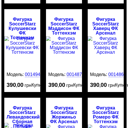
Фигурка
Фигурка
Фигурка
SoccerStarz
SoccerStarz
SoccerStarz
Кулушевски
Мэддисон ФК
Хаверц ФК
ФК
Тоттенхэм
Арсенал
Тоттенхэм
Модель:
0014942
Модель:
0014874
Модель:
0014865
390
00
390
00
390
00
Купить
Купить
Купит
,
грн
,
грн
,
грн
Фигурка
Фигурка
Фигурка
SoccerStarz
SoccerStarz
SoccerStarz
Левандовский
Жоржиньо
Ромеро ФК
Сборная
ФК Арсенал
Тоттенхэм
Польши