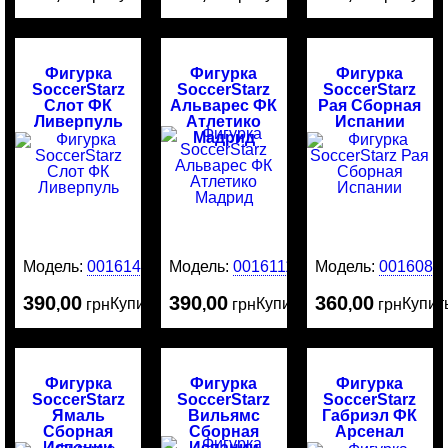
Фигурка
Фигурка
Фигурка
SoccerStarz
SoccerStarz
SoccerStarz
Слот ФК
Альварес ФК
Рая Сборная
Ливерпуль
Атлетико
Испании
Мадрид
Модель:
0016141
Модель:
0016111
Модель:
0016081
390
00
390
00
360
00
Купить
Купить
Купит
,
грн
,
грн
,
грн
Фигурка
Фигурка
Фигурка
SoccerStarz
SoccerStarz
SoccerStarz
Ямаль
Вильямс
Габриэл ФК
Сборная
Сборная
Арсенал
Испании
Испании