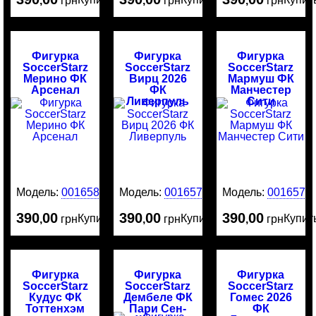
,
грн
,
грн
,
грн
Фигурка
Фигурка
Фигурка
SoccerStarz
SoccerStarz
SoccerStarz
Мерино ФК
Вирц 2026
Мармуш ФК
Арсенал
ФК
Манчестер
Ливерпуль
Сити
Модель:
0016581
Модель:
0016578
Модель:
0016577
390
00
390
00
390
00
Купить
Купить
Купит
,
грн
,
грн
,
грн
Фигурка
Фигурка
Фигурка
SoccerStarz
SoccerStarz
SoccerStarz
Кудус ФК
Дембеле ФК
Гомес 2026
Тоттенхэм
Пари Сен-
ФК