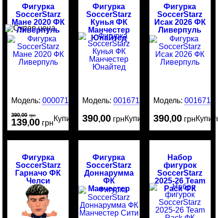
Фигурка
Фигурка
Фигурка
SoccerStarz
SoccerStarz
SoccerStarz
Мане 2020 ФК
Кунья ФК
Исак 2026 ФК
Ливерпуль
Манчестер
Ливерпуль
Юнайтед
Модель:
00007184
Модель:
0016717
Модель:
0016716
390
00
,
грн
390
00
390
00
Купить
Купить
Купит
,
грн
,
грн
139
00
,
грн
Фигурка
Фигурка
Набор
SoccerStarz
SoccerStarz
фигурок
Гарначо ФК
Доннарумма
SoccerStarz
Челси
ФК
2025-26 Team
Манчестер
Pack ФК
Сити
Ливерпуль