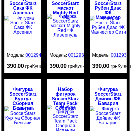
SoccerStarz
SoccerStarz
SoccerStarz
Сака ФК
маскот
Рубен Диас
Арсенал
Mighty Red
ФК
ФК
Манчестер
Ливерпуль
Сити
Модель:
0012942
Модель:
0012938
Модель:
0012937
390
00
390
00
390
00
Купить
Купить
Купит
,
грн
,
грн
,
грн
Фигурка
Набор
Фигурка
SoccerStarz
фигурок
SoccerStarz
Куртуа
SoccerStarz
Дейвис ФК
Сборная
Team Pack
Бавария
Бельгии
Сборная
Испании