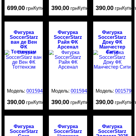
699
00
390
00
390
00
Купить
Купить
Купит
,
грн
,
грн
,
грн
Фигурка
Фигурка
Фигурка
SoccerStarz
SoccerStarz
SoccerStarz
ван де Вен
Райя ФК
Доку ФК
ФК
Арсенал
Манчестер
Тоттенхэм
Сити
Модель:
0015943
Модель:
0015942
Модель:
0015799
390
00
390
00
390
00
Купить
Купить
Купит
,
грн
,
грн
,
грн
Фигурка
Фигурка
Фигурка
SoccerStarz
SoccerStarz
SoccerStarz