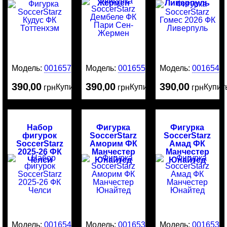
Жермен
Ливерпуль
Модель:
0016576
Модель:
0016554
Модель:
0016545
390
00
390
00
390
00
Купить
Купить
Купит
,
грн
,
грн
,
грн
Набор
Фигурка
Фигурка
фигурок
SoccerStarz
SoccerStarz
SoccerStarz
Аморим ФК
Амад ФК
2025-26 ФК
Манчестер
Манчестер
Челси
Юнайтед
Юнайтед
Модель:
0016544
Модель:
0016534
Модель:
0016532