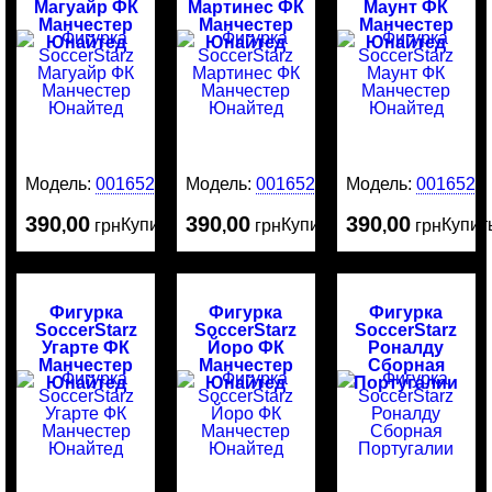
Магуайр ФК
Мартинес ФК
Маунт ФК
Манчестер
Манчестер
Манчестер
Юнайтед
Юнайтед
Юнайтед
Модель:
0016526
Модель:
0016525
Модель:
0016524
390
00
390
00
390
00
Купить
Купить
Купит
,
грн
,
грн
,
грн
Фигурка
Фигурка
Фигурка
SoccerStarz
SoccerStarz
SoccerStarz
Угарте ФК
Йоро ФК
Роналду
Манчестер
Манчестер
Сборная
Юнайтед
Юнайтед
Португалии