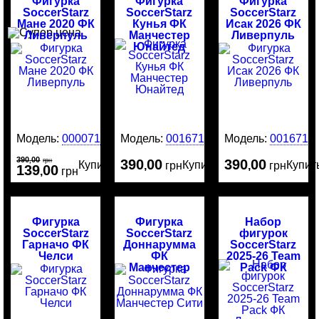
Фигурка
Фигурка
Фигурка
SoccerStarz
SoccerStarz
SoccerStarz
Мане 2020 ФК
Кунья ФК
Исак 2026 ФК
Ливерпуль
Манчестер
Ливерпуль
Юнайтед
Модель:
00007184
Модель:
0016717
Модель:
0016716
390
00
,
грн
390
00
390
00
Купить
Купить
Купит
,
грн
,
грн
139
00
,
грн
Фигурка
Фигурка
Набор
SoccerStarz
SoccerStarz
фигурок
Гарначо ФК
Доннарумма
SoccerStarz
Челси
ФК
2025-26 Team
Манчестер
Pack ФК
Сити
Ливерпуль