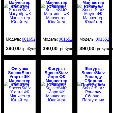
Манчестер
Манчестер
Манчестер
Юнайтед
Юнайтед
Юнайтед
Модель:
0016526
Модель:
0016525
Модель:
0016524
390
00
390
00
390
00
Купить
Купить
Купит
,
грн
,
грн
,
грн
Фигурка
Фигурка
Фигурка
SoccerStarz
SoccerStarz
SoccerStarz
Угарте ФК
Йоро ФК
Роналду
Манчестер
Манчестер
Сборная
Юнайтед
Юнайтед
Португалии