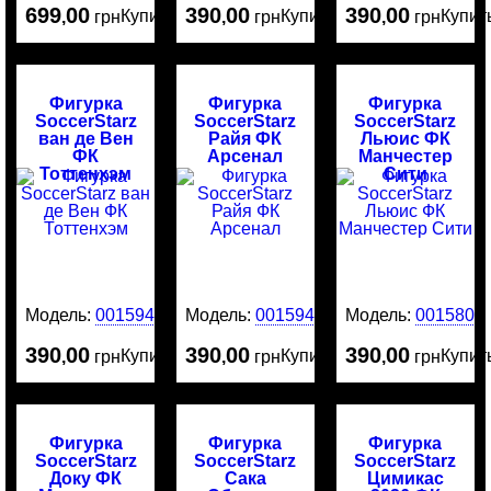
699
00
390
00
390
00
Купить
Купить
Купит
,
грн
,
грн
,
грн
Фигурка
Фигурка
Фигурка
SoccerStarz
SoccerStarz
SoccerStarz
ван де Вен
Райя ФК
Льюис ФК
ФК
Арсенал
Манчестер
Тоттенхэм
Сити
Модель:
0015943
Модель:
0015942
Модель:
0015800
390
00
390
00
390
00
Купить
Купить
Купит
,
грн
,
грн
,
грн
Фигурка
Фигурка
Фигурка
SoccerStarz
SoccerStarz
SoccerStarz
Доку ФК
Сака
Цимикас