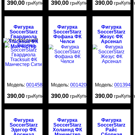
390
00
390
00
390
00
Купить
Купить
Купит
,
грн
,
грн
,
грн
Фигурка
Фигурка
Фигурка
SoccerStarz
SoccerStarz
SoccerStarz
Гвардиола
Фофана ФК
Жезус ФК
Tracksuit ФК
Челси
Арсенал
Манчестер
Сити
Модель:
0014585
Модель:
0014204
Модель:
0013949
390
00
390
00
390
00
Купить
Купить
Купит
,
грн
,
грн
,
грн
Фигурка
Фигурка
Фигурка
SoccerStarz
SoccerStarz
SoccerStarz
Эдегор ФК
Холаннд ФК
Райс
Арсенал
Манчестер
Сборная