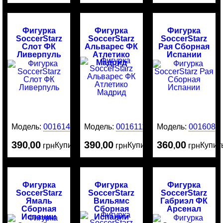
Фигурка
Фигурка
Фигурка
SoccerStarz
SoccerStarz
SoccerStarz
Слот ФК
Альварес ФК
Рая Сборная
Ливерпуль
Атлетико
Испании
Мадрид
Модель:
0016141
Модель:
0016111
Модель:
0016081
390
00
390
00
360
00
Купить
Купить
Купит
,
грн
,
грн
,
грн
Фигурка
Фигурка
Фигурка
SoccerStarz
SoccerStarz
SoccerStarz
Ямаль
Вильямс
Габриэл ФК
Сборная
Сборная
Арсенал
Испании
Испании