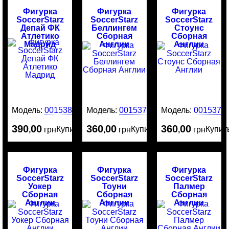
Фигурка
Фигурка
Фигурка
SoccerStarz
SoccerStarz
SoccerStarz
Депай ФК
Беллингем
Стоунс
Атлетико
Сборная
Сборная
Мадрид
Англии
Англии
Модель:
0015380
Модель:
0015379
Модель:
0015376
390
00
360
00
360
00
Купить
Купить
Купит
,
грн
,
грн
,
грн
Фигурка
Фигурка
Фигурка
SoccerStarz
SoccerStarz
SoccerStarz
Уокер
Тоуни
Палмер
Сборная
Сборная
Сборная
Англии
Англии
Англии