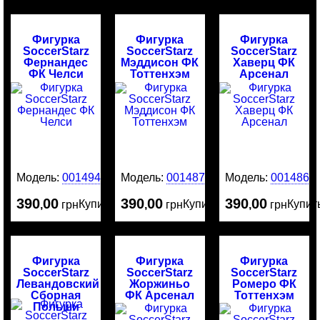
Фигурка
Фигурка
Фигурка
SoccerStarz
SoccerStarz
SoccerStarz
Фернандес
Мэддисон ФК
Хаверц ФК
ФК Челси
Тоттенхэм
Арсенал
Модель:
0014943
Модель:
0014874
Модель:
0014865
390
00
390
00
390
00
Купить
Купить
Купит
,
грн
,
грн
,
грн
Фигурка
Фигурка
Фигурка
SoccerStarz
SoccerStarz
SoccerStarz
Левандовский
Жоржиньо
Ромеро ФК
Сборная
ФК Арсенал
Тоттенхэм
Польши