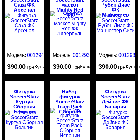
Сака ФК
маскот
Рубен Диас
Арсенал
Mighty Red
ФК
ФК
Манчестер
Ливерпуль
Сити
Модель:
0012942
Модель:
0012938
Модель:
0012937
390
00
390
00
390
00
Купить
Купить
Купит
,
грн
,
грн
,
грн
Фигурка
Набор
Фигурка
SoccerStarz
фигурок
SoccerStarz
Куртуа
SoccerStarz
Дейвис ФК
Сборная
Team Pack
Бавария
Бельгии
Сборная
Испании