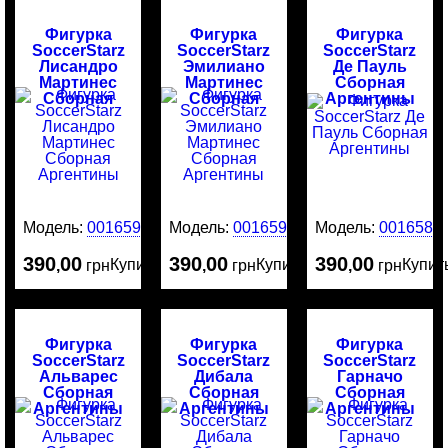
Фигурка
Фигурка
Фигурка
SoccerStarz
SoccerStarz
SoccerStarz
Лисандро
Эмилиано
Де Пауль
Мартинес
Мартинес
Сборная
Сборная
Сборная
Аргентины
Аргентины
Аргентины
Модель:
0016591
Модель:
0016590
Модель:
0016589
390
00
390
00
390
00
Купить
Купить
Купит
,
грн
,
грн
,
грн
Фигурка
Фигурка
Фигурка
SoccerStarz
SoccerStarz
SoccerStarz
Альварес
Дибала
Гарначо
Сборная
Сборная
Сборная
Аргентины
Аргентины
Аргентины