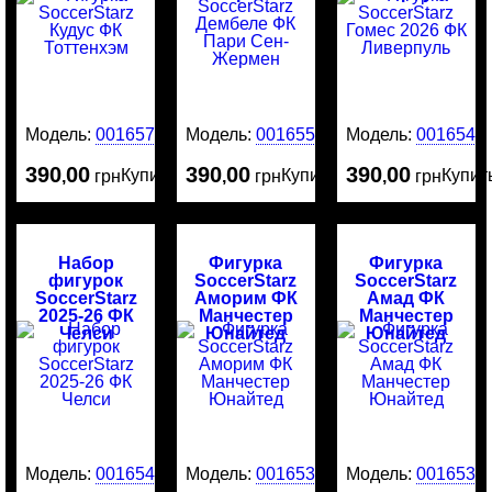
Модель:
0016576
Модель:
0016554
Модель:
0016545
390
00
390
00
390
00
Купить
Купить
Купит
,
грн
,
грн
,
грн
Набор
Фигурка
Фигурка
фигурок
SoccerStarz
SoccerStarz
SoccerStarz
Аморим ФК
Амад ФК
2025-26 ФК
Манчестер
Манчестер
Челси
Юнайтед
Юнайтед
Модель:
0016544
Модель:
0016534
Модель:
0016532