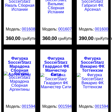
Модель:
0016080
Модель:
0016079
Модель:
0016003
360
00
360
00
390
00
Купить
Купить
Купит
,
грн
,
грн
,
грн
Фигурка
Фигурка
Фигурка
SoccerStarz
SoccerStarz
SoccerStarz
Марадона
Гвардиол ФК
Викарио ФК
Сборная
Манчестер
Тоттенхэм
Аргентины
Сити
Модель:
0015946
Модель:
0015945
Модель:
0015944