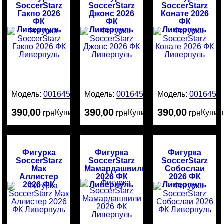
SoccerStarz
SoccerStarz
SoccerStarz
Гакпо 2026
Джонс 2026
Конате 2026
ФК
ФК
ФК
Ливерпуль
Ливерпуль
Ливерпуль
Модель:
0016453
Модель:
0016452
Модель:
0016451
390
00
390
00
390
00
Купить
Купить
Купит
,
грн
,
грн
,
грн
Фигурка
Фигурка
Фигурка
SoccerStarz
SoccerStarz
SoccerStarz
Мак
Мамардашвили
Собослаи
Аллистер
2026 ФК
2026 ФК
2026 ФК
Ливерпуль
Ливерпуль
Ливерпуль