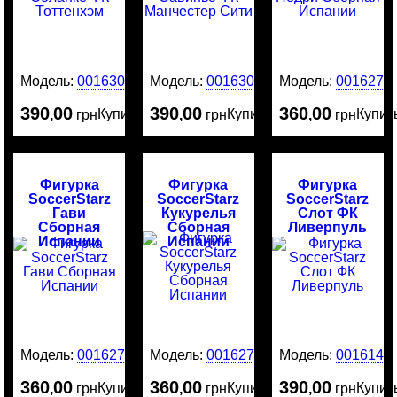
Модель:
0016304
Модель:
0016303
Модель:
0016275
390
00
390
00
360
00
Купить
Купить
Купит
,
грн
,
грн
,
грн
Фигурка
Фигурка
Фигурка
SoccerStarz
SoccerStarz
SoccerStarz
Гави
Кукурелья
Слот ФК
Сборная
Сборная
Ливерпуль
Испании
Испании
Модель:
0016274
Модель:
0016273
Модель:
0016141
360
00
360
00
390
00
Купить
Купить
Купит
,
грн
,
грн
,
грн