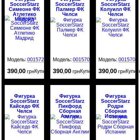
SoccerStarz
SoccerStarz
SoccerStarz
Симеоне ФК
Палмер ФК
Колуилл ФК
Атлетико
Челси
Челси
Мадрид
Модель:
0015720
Модель:
0015708
Модель:
0015707
390
00
390
00
390
00
Купить
Купить
Купит
,
грн
,
грн
,
грн
Фигурка
Фигурка
Фигурка
SoccerStarz
SoccerStarz
SoccerStarz
Кайседо ФК
Пикфорд
Родри
Челси
Сборная
Сборная
Англии
Испании