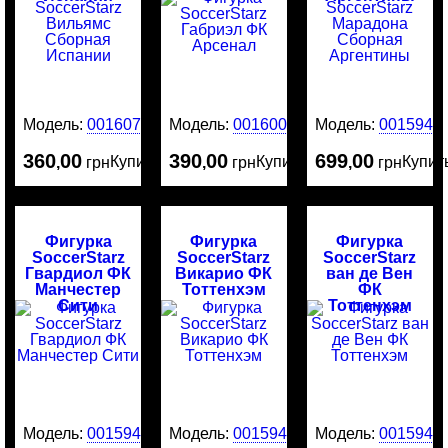
Модель:
0016079
Модель:
0016003
Модель:
0015946
360
00
390
00
699
00
Купить
Купить
Купит
,
грн
,
грн
,
грн
Фигурка
Фигурка
Фигурка
SoccerStarz
SoccerStarz
SoccerStarz
Гвардиол ФК
Викарио ФК
ван де Вен
Манчестер
Тоттенхэм
ФК
Сити
Тоттенхэм
Модель:
0015945
Модель:
0015944
Модель:
0015943