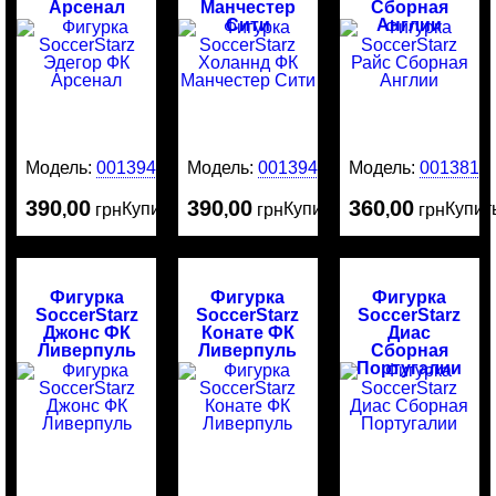
Арсенал
Манчестер
Сборная
Сити
Англии
Модель:
0013946
Модель:
0013945
Модель:
0013818
390
00
390
00
360
00
Купить
Купить
Купит
,
грн
,
грн
,
грн
Фигурка
Фигурка
Фигурка
SoccerStarz
SoccerStarz
SoccerStarz
Джонс ФК
Конате ФК
Диас
Ливерпуль
Ливерпуль
Сборная
Португалии