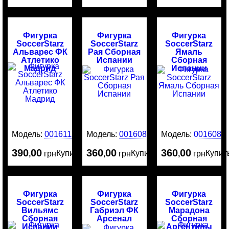
Фигурка
Фигурка
Фигурка
SoccerStarz
SoccerStarz
SoccerStarz
Альварес ФК
Рая Сборная
Ямаль
Атлетико
Испании
Сборная
Мадрид
Испании
Модель:
0016111
Модель:
0016081
Модель:
0016080
390
00
360
00
360
00
Купить
Купить
Купит
,
грн
,
грн
,
грн
Фигурка
Фигурка
Фигурка
SoccerStarz
SoccerStarz
SoccerStarz
Вильямс
Габриэл ФК
Марадона
Сборная
Арсенал
Сборная
Испании
Аргентины