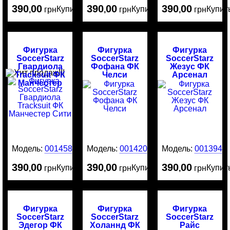
390
00
390
00
390
00
Купить
Купить
Купит
,
грн
,
грн
,
грн
Фигурка
Фигурка
Фигурка
SoccerStarz
SoccerStarz
SoccerStarz
Гвардиола
Фофана ФК
Жезус ФК
Tracksuit ФК
Челси
Арсенал
Манчестер
Сити
Модель:
0014585
Модель:
0014204
Модель:
0013949
390
00
390
00
390
00
Купить
Купить
Купит
,
грн
,
грн
,
грн
Фигурка
Фигурка
Фигурка
SoccerStarz
SoccerStarz
SoccerStarz
Эдегор ФК
Холаннд ФК
Райс