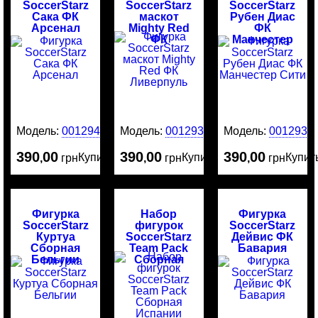
SoccerStarz
SoccerStarz
SoccerStarz
Сака ФК
маскот
Рубен Диас
Арсенал
Mighty Red
ФК
ФК
Манчестер
Ливерпуль
Сити
Модель:
0012942
Модель:
0012938
Модель:
0012937
390
00
390
00
390
00
Купить
Купить
Купит
,
грн
,
грн
,
грн
Фигурка
Набор
Фигурка
SoccerStarz
фигурок
SoccerStarz
Куртуа
SoccerStarz
Дейвис ФК
Сборная
Team Pack
Бавария
Бельгии
Сборная
Испании