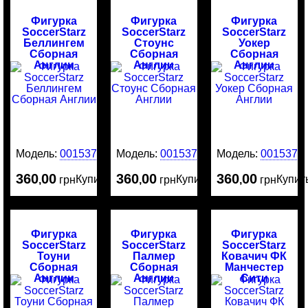
Фигурка
Фигурка
Фигурка
SoccerStarz
SoccerStarz
SoccerStarz
Беллингем
Стоунс
Уокер
Сборная
Сборная
Сборная
Англии
Англии
Англии
Модель:
0015379
Модель:
0015376
Модель:
0015375
360
00
360
00
360
00
Купить
Купить
Купит
,
грн
,
грн
,
грн
Фигурка
Фигурка
Фигурка
SoccerStarz
SoccerStarz
SoccerStarz
Тоуни
Палмер
Ковачич ФК
Сборная
Сборная
Манчестер
Англии
Англии
Сити