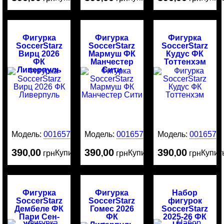
Фигурка
Фигурка
Фигурка
SoccerStarz
SoccerStarz
SoccerStarz
Вирц 2026
Мармуш ФК
Кудус ФК
ФК
Манчестер
Тоттенхэм
Ливерпуль
Сити
Модель:
0016578
Модель:
0016577
Модель:
0016576
390
00
390
00
390
00
Купить
Купить
Купит
,
грн
,
грн
,
грн
Фигурка
Фигурка
Набор
SoccerStarz
SoccerStarz
фигурок
Дембеле ФК
Гомес 2026
SoccerStarz
Пари Сен-
ФК
2025-26 ФК