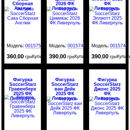
Сборная
2026 ФК
ФК
Англии
Ливерпуль
Ливерпуль
Модель:
0015751
Модель:
0015741
Модель:
0015740
360
00
390
00
390
00
Купить
Купить
Купит
,
грн
,
грн
,
грн
Фигурка
Фигурка
Фигурка
SoccerStarz
SoccerStarz
SoccerStarz
Гравенберх
ван Дейк
Джонс 2025
2025 ФК
2025 ФК
ФК
Ливерпуль
Ливерпуль
Ливерпуль