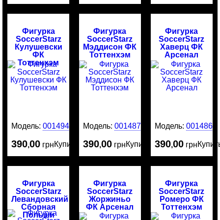
Фигурка
Фигурка
Фигурка
SoccerStarz
SoccerStarz
SoccerStarz
Кулушевски
Мэддисон ФК
Хаверц ФК
ФК
Тоттенхэм
Арсенал
Тоттенхэм
Модель:
0014942
Модель:
0014874
Модель:
0014865
390
00
390
00
390
00
Купить
Купить
Купит
,
грн
,
грн
,
грн
Фигурка
Фигурка
Фигурка
SoccerStarz
SoccerStarz
SoccerStarz
Левандовский
Жоржиньо
Ромеро ФК
Сборная
ФК Арсенал
Тоттенхэм
Польши