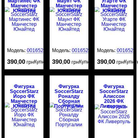
Мартинес ФК
Маунт ФК
Угарте ФК
Манчестер
Манчестер
Манчестер
Юнайтед
Юнайтед
Юнайтед
Модель:
0016525
Модель:
0016524
Модель:
0016523
390
00
390
00
390
00
Купить
Купить
Купит
,
грн
,
грн
,
грн
Фигурка
Фигурка
Фигурка
SoccerStarz
SoccerStarz
SoccerStarz
Йоро ФК
Роналду
Алиссон
Манчестер
Сборная
2026 ФК
Юнайтед
Португалии
Ливерпуль