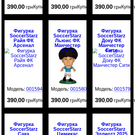
390
00
390
00
390
00
Купить
Купить
Купит
,
грн
,
грн
,
грн
Фигурка
Фигурка
Фигурка
SoccerStarz
SoccerStarz
SoccerStarz
Райя ФК
Льюис ФК
Доку ФК
Арсенал
Манчестер
Манчестер
Сити
Сити
Модель:
0015942
Модель:
0015800
Модель:
0015799
390
00
390
00
390
00
Купить
Купить
Купит
,
грн
,
грн
,
грн
Фигурка
Фигурка
Фигурка
SoccerStarz
SoccerStarz
SoccerStarz
Сака
Цимикас
Эллиотт 2025