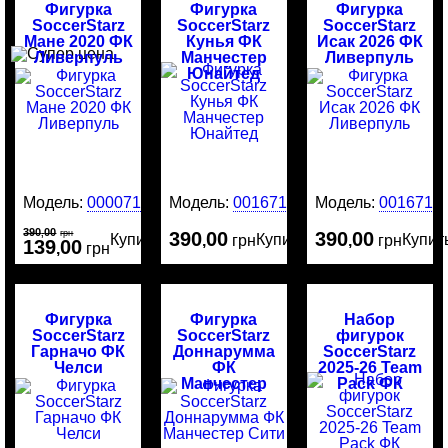
Фигурка
Фигурка
Фигурка
SoccerStarz
SoccerStarz
SoccerStarz
Мане 2020 ФК
Кунья ФК
Исак 2026 ФК
Ливерпуль
Манчестер
Ливерпуль
Юнайтед
Модель:
00007184
Модель:
0016717
Модель:
0016716
390
00
,
грн
390
00
390
00
Купить
Купить
Купит
,
грн
,
грн
139
00
,
грн
Фигурка
Фигурка
Набор
SoccerStarz
SoccerStarz
фигурок
Гарначо ФК
Доннарумма
SoccerStarz
Челси
ФК
2025-26 Team
Манчестер
Pack ФК
Сити
Ливерпуль