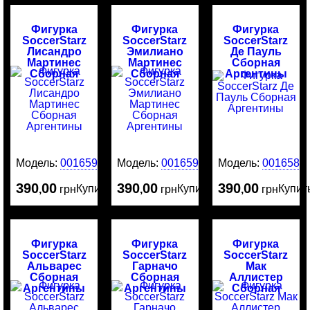
Фигурка
Фигурка
Фигурка
SoccerStarz
SoccerStarz
SoccerStarz
Лисандро
Эмилиано
Де Пауль
Мартинес
Мартинес
Сборная
Сборная
Сборная
Аргентины
Аргентины
Аргентины
Модель:
0016591
Модель:
0016590
Модель:
0016589
390
00
390
00
390
00
Купить
Купить
Купит
,
грн
,
грн
,
грн
Фигурка
Фигурка
Фигурка
SoccerStarz
SoccerStarz
SoccerStarz
Альварес
Гарначо
Мак
Сборная
Сборная
Аллистер
Аргентины
Аргентины
Сборная
Аргентины