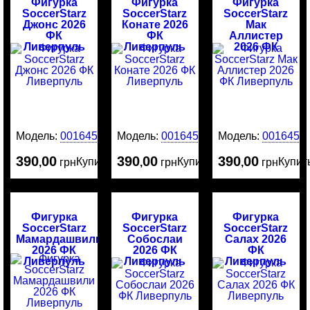
Фигурка
Фигурка
Фигурка
SoccerStarz
SoccerStarz
SoccerStarz
Джонс 2026
Конате 2026
Мак
ФК
ФК
Аллистер
Ливерпуль
Ливерпуль
2026 ФК
Ливерпуль
Модель:
0016452
Модель:
0016451
Модель:
0016450
390
00
390
00
390
00
Купить
Купить
Купит
,
грн
,
грн
,
грн
Фигурка
Фигурка
Фигурка
SoccerStarz
SoccerStarz
SoccerStarz
Мамардашвили
Собослаи
Салах 2026
2026 ФК
2026 ФК
ФК
Ливерпуль
Ливерпуль
Ливерпуль