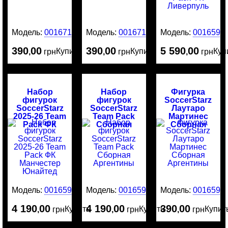
Модель:
0016715
Модель:
0016714
Модель:
0016595
390
00
390
00
5 590
00
Купить
Купить
Куп
,
грн
,
грн
,
грн
Набор
Набор
Фигурка
фигурок
фигурок
SoccerStarz
SoccerStarz
SoccerStarz
Лаутаро
2025-26 Team
Team Pack
Мартинес
Pack ФК
Сборная
Сборная
Манчестер
Аргентины
Аргентины
Юнайтед
Модель:
0016594
Модель:
0016593
Модель:
0016592
4 190
00
4 190
00
390
00
Купить
Купить
Купит
,
грн
,
грн
,
грн