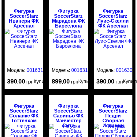
Фигурка
Фигурка
Фигурка
SoccerStarz
SoccerStarz
SoccerStarz
Нванери ФК
Марадона ФК
Луис-Скелли
Арсенал
Барселона
ФК Арсенал
Модель:
0016314
Модель:
0016313
Модель:
0016305
390
00
899
00
390
00
Купить
Купить
Купит
,
грн
,
грн
,
грн
Фигурка
Фигурка
Фигурка
SoccerStarz
SoccerStarz
SoccerStarz
Соланке ФК
Савиньо ФК
Педри
Тоттенхэм
Манчестер
Сборная
Сити
Испании