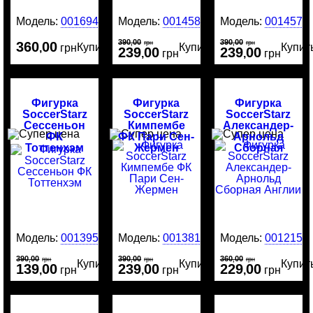
Модель:
0016946
Модель:
0014581
Модель:
0014577
390
00
390
00
360
00
,
грн
,
грн
Купить
Купить
Купит
,
грн
239
00
239
00
,
грн
,
грн
Фигурка
Фигурка
Фигурка
SoccerStarz
SoccerStarz
SoccerStarz
Сессеньон
Кимпембе
Александер-
ФК
ФК Пари Сен-
Арнольд
Тоттенхэм
Жермен
Сборная
Англии
Модель:
0013951
Модель:
0013813
Модель:
0012159
390
00
390
00
360
00
,
грн
,
грн
,
грн
Купить
Купить
Купит
139
00
239
00
229
00
,
грн
,
грн
,
грн