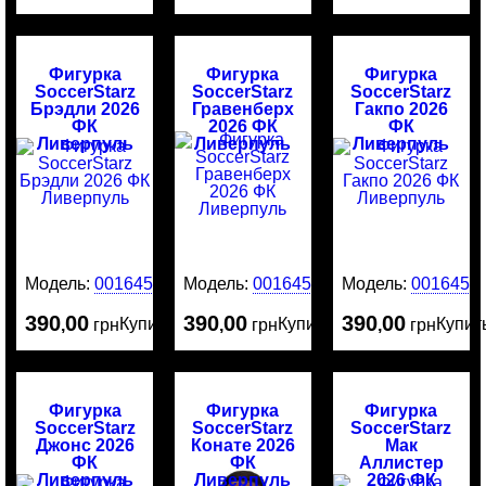
Фигурка
Фигурка
Фигурка
SoccerStarz
SoccerStarz
SoccerStarz
Брэдли 2026
Гравенберх
Гакпо 2026
ФК
2026 ФК
ФК
Ливерпуль
Ливерпуль
Ливерпуль
Модель:
0016455
Модель:
0016454
Модель:
0016453
390
00
390
00
390
00
Купить
Купить
Купит
,
грн
,
грн
,
грн
Фигурка
Фигурка
Фигурка
SoccerStarz
SoccerStarz
SoccerStarz
Джонс 2026
Конате 2026
Мак
ФК
ФК
Аллистер
Ливерпуль
Ливерпуль
2026 ФК