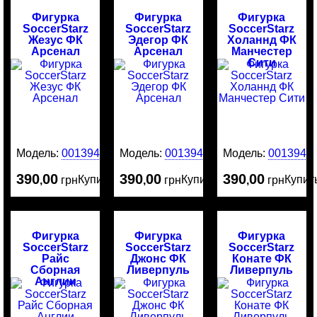
Фигурка
Фигурка
Фигурка
SoccerStarz
SoccerStarz
SoccerStarz
Жезус ФК
Эдегор ФК
Холаннд ФК
Арсенал
Арсенал
Манчестер
Сити
Модель:
0013949
Модель:
0013946
Модель:
0013945
390
00
390
00
390
00
Купить
Купить
Купит
,
грн
,
грн
,
грн
Фигурка
Фигурка
Фигурка
SoccerStarz
SoccerStarz
SoccerStarz
Райс
Джонс ФК
Конате ФК
Сборная
Ливерпуль
Ливерпуль
Англии