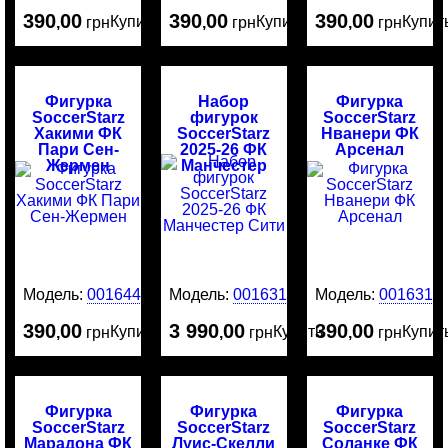
390
00
390
00
390
00
Купить
Купить
Купит
,
грн
,
грн
,
грн
Фигурка
Набор
Фигурка
SoccerStarz
фигурок
SoccerStarz
Хакими ФК
SoccerStarz
Нванери ФК
Пари Сен-
2025-26 ФК
Арсенал
Жермен
Манчестер
Сити
Модель:
0016445
Модель:
0016316
Модель:
0016314
390
00
3 990
00
390
00
Купить
Купить
Купит
,
грн
,
грн
,
грн
Фигурка
Фигурка
Фигурка
SoccerStarz
SoccerStarz
SoccerStarz
Марадона ФК
Луис-Скелли
Соланке ФК