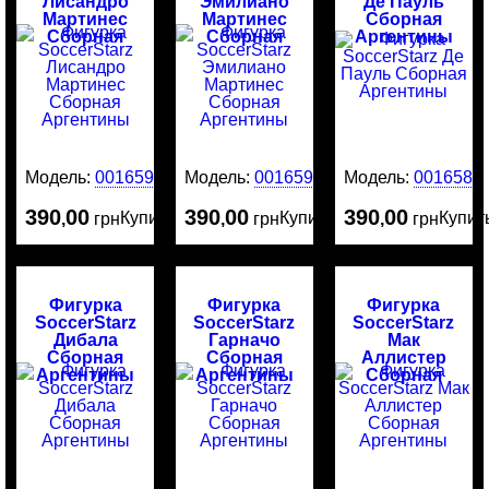
Лисандро
Эмилиано
Де Пауль
Мартинес
Мартинес
Сборная
Сборная
Сборная
Аргентины
Аргентины
Аргентины
Модель:
0016591
Модель:
0016590
Модель:
0016589
390
00
390
00
390
00
Купить
Купить
Купит
,
грн
,
грн
,
грн
Фигурка
Фигурка
Фигурка
SoccerStarz
SoccerStarz
SoccerStarz
Дибала
Гарначо
Мак
Сборная
Сборная
Аллистер
Аргентины
Аргентины
Сборная
Аргентины