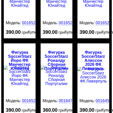
Модель:
0016525
Модель:
0016524
Модель:
0016523
390
00
390
00
390
00
Купить
Купить
Купит
,
грн
,
грн
,
грн
Фигурка
Фигурка
Фигурка
SoccerStarz
SoccerStarz
SoccerStarz
Йоро ФК
Роналду
Алиссон
Манчестер
Сборная
2026 ФК
Юнайтед
Португалии
Ливерпуль
Модель:
0016522
Модель:
0016476
Модель:
0016456
390
00
360
00
390
00
Купить
Купить
Купит
,
грн
,
грн
,
грн