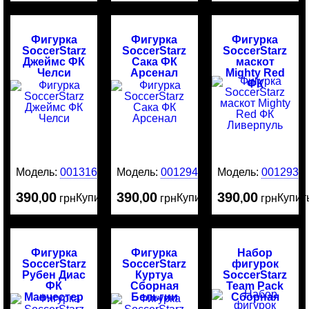
Фигурка
Фигурка
Фигурка
SoccerStarz
SoccerStarz
SoccerStarz
Джеймс ФК
Сака ФК
маскот
Челси
Арсенал
Mighty Red
ФК
Ливерпуль
Модель:
0013161
Модель:
0012942
Модель:
0012938
390
00
390
00
390
00
Купить
Купить
Купит
,
грн
,
грн
,
грн
Фигурка
Фигурка
Набор
SoccerStarz
SoccerStarz
фигурок
Рубен Диас
Куртуа
SoccerStarz
ФК
Сборная
Team Pack
Манчестер
Бельгии
Сборная
Сити
Испании