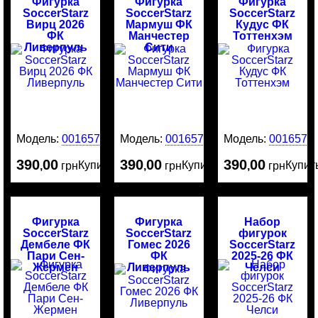
Фигурка
Фигурка
Фигурка
SoccerStarz
SoccerStarz
SoccerStarz
Вирц 2026
Мармуш ФК
Кудус ФК
ФК
Манчестер
Тоттенхэм
Ливерпуль
Сити
Модель:
0016578
Модель:
0016577
Модель:
0016576
390
00
390
00
390
00
Купить
Купить
Купит
,
грн
,
грн
,
грн
Фигурка
Фигурка
Набор
SoccerStarz
SoccerStarz
фигурок
Дембеле ФК
Гомес 2026
SoccerStarz
Пари Сен-
ФК
2025-26 ФК
Жермен
Ливерпуль
Челси