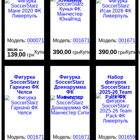
Юнайтед
Модель:
00007184
Модель:
0016717
Модель:
0016716
390
00
,
грн
390
00
390
00
Купить
Купить
Купит
,
грн
,
грн
139
00
,
грн
Фигурка
Фигурка
Набор
SoccerStarz
SoccerStarz
фигурок
Гарначо ФК
Доннарумма
SoccerStarz
Челси
ФК
2025-26 Team
Манчестер
Pack ФК
Сити
Ливерпуль
Модель:
0016715
Модель:
0016714
Модель:
0016595