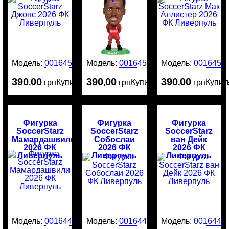
Ливерпуль
Модель:
0016452
Модель:
0016451
Модель:
0016450
390
00
390
00
390
00
Купить
Купить
Купит
,
грн
,
грн
,
грн
Фигурка
Фигурка
Фигурка
SoccerStarz
SoccerStarz
SoccerStarz
Мамардашвили
Собослаи
ван Дейк
2026 ФК
2026 ФК
2026 ФК
Ливерпуль
Ливерпуль
Ливерпуль
Модель:
0016449
Модель:
0016448
Модель:
0016446