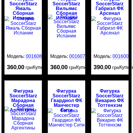
SoccerStarz
SoccerStarz
SoccerStarz
Ямаль
Вильямс
Габриэл ФК
Сборная
Сборная
Арсенал
Испании
Испании
Модель:
0016080
Модель:
0016079
Модель:
0016003
360
00
360
00
390
00
Купить
Купить
Купит
,
грн
,
грн
,
грн
Фигурка
Фигурка
Фигурка
SoccerStarz
SoccerStarz
SoccerStarz
Марадона
Гвардиол ФК
Викарио ФК
Сборная
Манчестер
Тоттенхэм
Аргентины
Сити