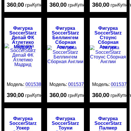
360
00
360
00
360
00
Купить
Купить
Купит
,
грн
,
грн
,
грн
Фигурка
Фигурка
Фигурка
SoccerStarz
SoccerStarz
SoccerStarz
Депай ФК
Беллингем
Стоунс
Атлетико
Сборная
Сборная
Мадрид
Англии
Англии
Модель:
0015380
Модель:
0015379
Модель:
0015376
390
00
360
00
360
00
Купить
Купить
Купит
,
грн
,
грн
,
грн
Фигурка
Фигурка
Фигурка
SoccerStarz
SoccerStarz
SoccerStarz
Уокер
Тоуни
Палмер