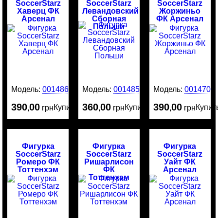
SoccerStarz
SoccerStarz
SoccerStarz
Хаверц ФК
Левандовский
Жоржиньо
Арсенал
Сборная
ФК Арсенал
Польши
Модель:
0014865
Модель:
0014859
Модель:
0014709
390
00
360
00
390
00
Купить
Купить
Купит
,
грн
,
грн
,
грн
Фигурка
Фигурка
Фигурка
SoccerStarz
SoccerStarz
SoccerStarz
Ромеро ФК
Ришарлисон
Уайт ФК
Тоттенхэм
ФК
Арсенал
Тоттенхэм