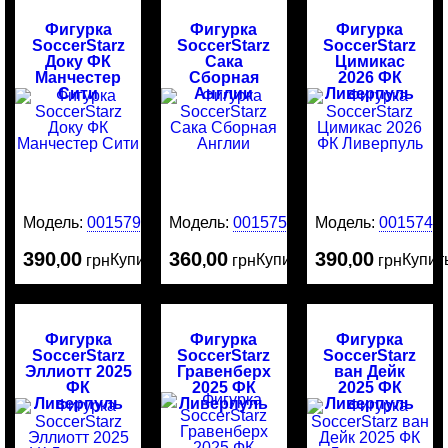
Фигурка
Фигурка
Фигурка
SoccerStarz
SoccerStarz
SoccerStarz
Доку ФК
Сака
Цимикас
Манчестер
Сборная
2026 ФК
Сити
Англии
Ливерпуль
Модель:
0015799
Модель:
0015751
Модель:
0015741
390
00
360
00
390
00
Купить
Купить
Купит
,
грн
,
грн
,
грн
Фигурка
Фигурка
Фигурка
SoccerStarz
SoccerStarz
SoccerStarz
Эллиотт 2025
Гравенберх
ван Дейк
ФК
2025 ФК
2025 ФК
Ливерпуль
Ливерпуль
Ливерпуль