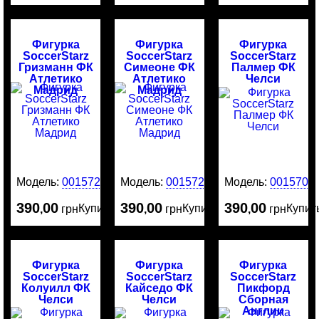
Фигурка
Фигурка
Фигурка
SoccerStarz
SoccerStarz
SoccerStarz
Гризманн ФК
Симеоне ФК
Палмер ФК
Атлетико
Атлетико
Челси
Мадрид
Мадрид
Модель:
0015721
Модель:
0015720
Модель:
0015708
390
00
390
00
390
00
Купить
Купить
Купит
,
грн
,
грн
,
грн
Фигурка
Фигурка
Фигурка
SoccerStarz
SoccerStarz
SoccerStarz
Колуилл ФК
Кайседо ФК
Пикфорд
Челси
Челси
Сборная
Англии