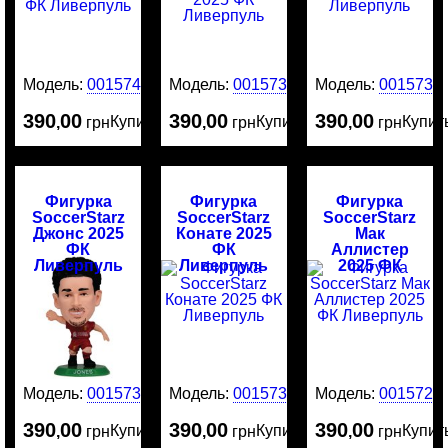
Модель:
0015740
Модель:
0015735
Модель:
0015734
390
00
390
00
390
00
Купить
Купить
Купит
,
грн
,
грн
,
грн
Фигурка
Фигурка
Фигурка
SoccerStarz
SoccerStarz
SoccerStarz
Джонс 2025
Конате 2025
Мак
ФК
ФК
Аллистер
Ливерпуль
Ливерпуль
2025 ФК
Ливерпуль
Модель:
0015732
Модель:
0015731
Модель:
0015729
390
00
390
00
390
00
Купить
Купить
Купит
,
грн
,
грн
,
грн