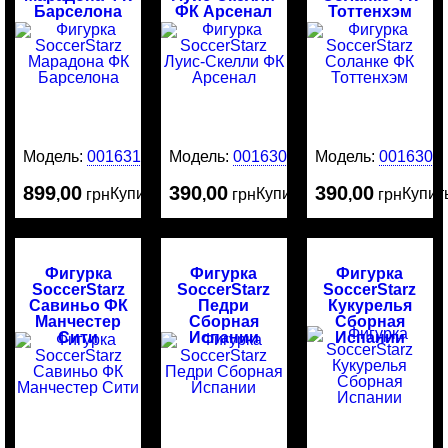
Барселона
ФК Арсенал
Тоттенхэм
Модель:
0016313
Модель:
0016305
Модель:
0016304
899
00
390
00
390
00
Купить
Купить
Купит
,
грн
,
грн
,
грн
Фигурка
Фигурка
Фигурка
SoccerStarz
SoccerStarz
SoccerStarz
Савиньо ФК
Педри
Кукурелья
Манчестер
Сборная
Сборная
Сити
Испании
Испании