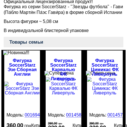
Официальный лицензированный продукт!
Фигурка из серии SoccerStarz - "Звезды футбола" - Гави
(Па́бло Марти́н Па́эс Гави́ра) в форме сборной Испании
Высота фигурки ~ 5,08 см
В индивидуальной блистерной упаковке
Товары семьи
Фигурка
Фигурка
Фигурка
SoccerStarz
SoccerStarz
SoccerStarz
Эзе Сборная
Карвалью
Цимикас ФК
Англии
ФК
Ливерпуль
Ливерпуль
Модель:
0016946
Модель:
0014581
Модель:
0014577
390
00
390
00
360
00
,
грн
,
грн
Купить
Купить
Купит
,
грн