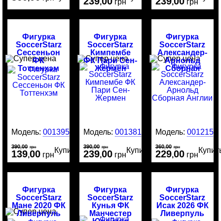
239
00
239
00
,
грн
,
грн
Фигурка
Фигурка
Фигурка
SoccerStarz
SoccerStarz
SoccerStarz
Сессеньон
Кимпембе
Александер-
ФК
ФК Пари Сен-
Арнольд
Тоттенхэм
Жермен
Сборная
Англии
Модель:
0013951
Модель:
0013813
Модель:
0012159
390
00
390
00
360
00
,
грн
,
грн
,
грн
Купить
Купить
Купит
139
00
239
00
229
00
,
грн
,
грн
,
грн
Фигурка
Фигурка
Фигурка
SoccerStarz
SoccerStarz
SoccerStarz
Мане 2020 ФК
Кунья ФК
Исак 2026 ФК
Ливерпуль
Манчестер
Ливерпуль