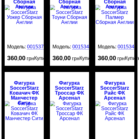
Сборная
Сборная
Сборная
Англии
Англии
Англии
Модель:
0015375
Модель:
0015342
Модель:
0015341
360
00
360
00
360
00
Купить
Купить
Купит
,
грн
,
грн
,
грн
Фигурка
Фигурка
Фигурка
SoccerStarz
SoccerStarz
SoccerStarz
Ковачич ФК
Троссар ФК
Райс ФК
Манчестер
Арсенал
Арсенал
Сити