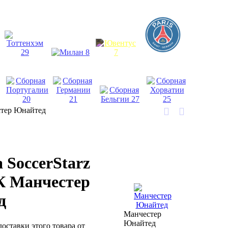
стер Юнайтед
 SoccerStarz
К Манчестер
д
Манчестер
Юнайтед
доставки этого товара от