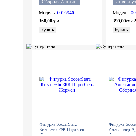
Сборная Англии
Ливерпул
0016946
00
360
,
00
грн
390
,
00
грн
Купить
Купить
Фигурка SoccerStarz
Фигурка Socce
Кимпембе ФК Пари Сен-
Александер-А
Жермен
Англии