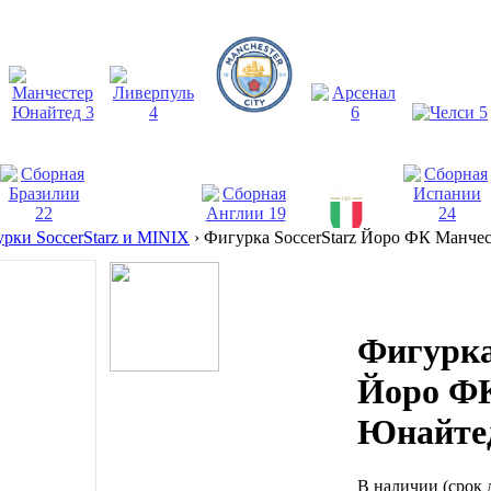
рки SoccerStarz и MINIX
›
Фигурка SoccerStarz Йоро ФК Манче
Фигурка
Йоро Ф
Юнайте
В наличии
(срок 