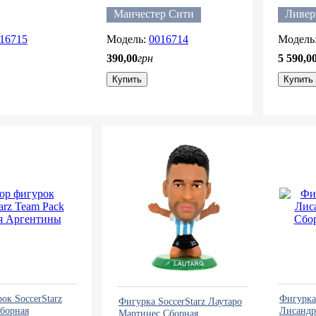
Сити
Ливерпу
Манчестер Сити
Ливер
16715
0016714
390
,
00
грн
5 590
,
0
Купить
Купить
ок SoccerStarz
Фигурка 
Фигурка SoccerStarz Лаутаро
Сборная
Лисандр
Мартинес Сборная