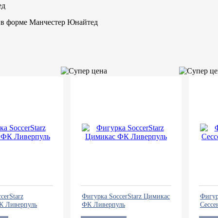
ед
о в форме Манчестер Юнайтед
cerStarz
Фигурка SoccerStarz Цимикас
Фигур
К Ливерпуль
ФК Ливерпуль
Сессе