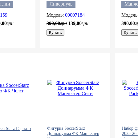
нглии
Ливерпуль
Манче
159
00007184
9
,
00
грн
390
,
00
грн
139
,
00
грн
390
,
00
г
Купить
Купить
Фигурка SoccerStarz
Набор ф
cerStarz Гарначо
Доннарумма ФК Манчестер
2025-26