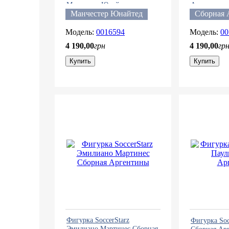
Манчестер Юнайтед
Аргентины
Манчестер Юнайтед
Сборная 
0016594
00
4 190
,
00
грн
4 190
,
00
гр
Купить
Купить
Фигурка SoccerStarz
Фигурка Soc
Эмилиано Мартинес Сборная