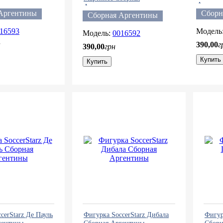
Аргент
Аргентины
Аргентины
Сборн
Сборная Аргентины
16593
0016592
н
390
,
00
г
390
,
00
грн
Купить
Купить
cerStarz Де Пауль
Фигурка SoccerStarz Дибала
Фигур