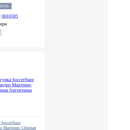
ль
пуль
0016595
0
грн
SoccerStarz
о Мартинес Сборная