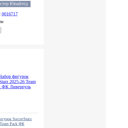
стер Юнайтед
0016717
рн
игурок SoccerStarz
 Team Pack ФК