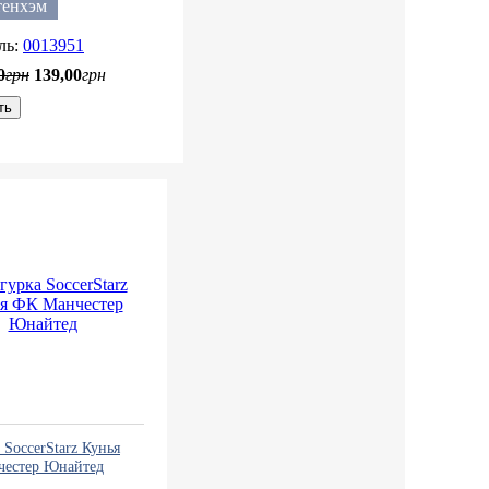
тенхэм
0013951
0
грн
139
,
00
грн
ть
SoccerStarz Кунья
естер Юнайтед