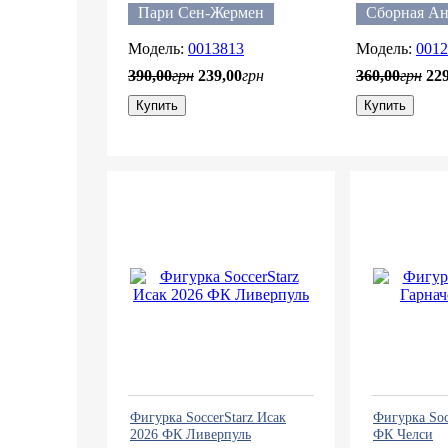
Пари Сен-Жермен
Сборная А
0013813
0012
390
,
00
грн
239
,
00
грн
360
,
00
грн
22
Купить
Купить
Фигурка SoccerStarz Исак
Фигурка Soc
2026 ФК Ливерпуль
ФК Челси