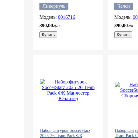
Ливерпуль
Челси
0016716
00
390
,
00
грн
390
,
00
грн
Купить
Купить
Набор фигурок SoccerStarz
Набор фигур
2025-26 Team Pack ФК
Team Pack 