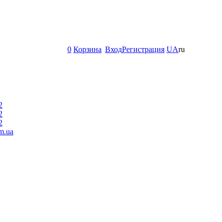
0
Корзина
Вход
Регистрация
UA
ru
2
2
2
m.ua