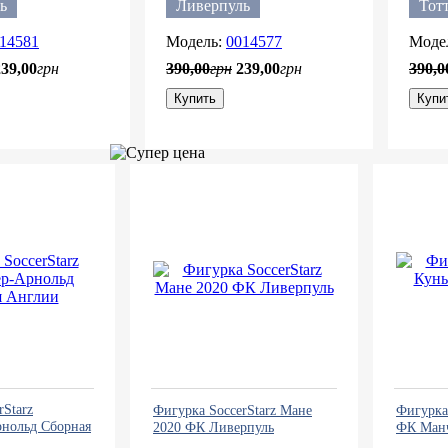
ь
Ливерпуль
Тот
14581
0014577
239
,
00
грн
390
,
00
грн
239
,
00
грн
390
,
0
Купить
Купи
rStarz
Фигурка SoccerStarz Мане
Фигурка 
рнольд Сборная
2020 ФК Ливерпуль
ФК Манч