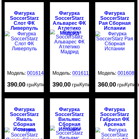
Фигурка
Фигурка
Фигурка
SoccerStarz
SoccerStarz
SoccerStarz
Слот ФК
Альварес ФК
Рая Сборная
Ливерпуль
Атлетико
Испании
Мадрид
Модель:
0016141
Модель:
0016111
Модель:
0016081
390
00
390
00
360
00
Купить
Купить
Купит
,
грн
,
грн
,
грн
Фигурка
Фигурка
Фигурка
SoccerStarz
SoccerStarz
SoccerStarz
Ямаль
Вильямс
Габриэл ФК
Сборная
Сборная
Арсенал
Испании
Испании