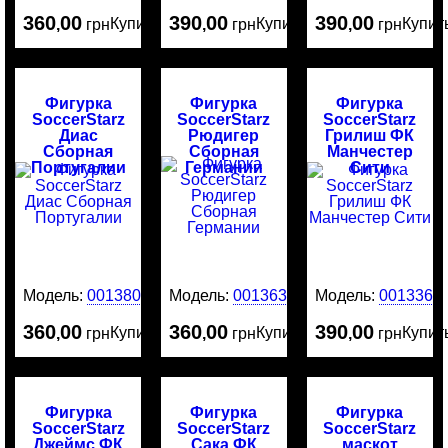
360
00
390
00
390
00
Купить
Купить
Купит
,
грн
,
грн
,
грн
Фигурка
Фигурка
Фигурка
SoccerStarz
SoccerStarz
SoccerStarz
Диас
Рюдигер
Грилиш ФК
Сборная
Сборная
Манчестер
Португалии
Германии
Сити
Модель:
0013801
Модель:
0013635
Модель:
0013369
360
00
360
00
390
00
Купить
Купить
Купит
,
грн
,
грн
,
грн
Фигурка
Фигурка
Фигурка
SoccerStarz
SoccerStarz
SoccerStarz
Джеймс ФК
Сака ФК
маскот