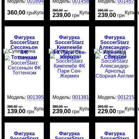
Модель:
0016946
Модель:
0014581
Модель:
0014577
390
00
390
00
360
00
,
грн
,
грн
Купить
Купить
Купит
,
грн
239
00
239
00
,
грн
,
грн
Фигурка
Фигурка
Фигурка
SoccerStarz
SoccerStarz
SoccerStarz
Сессеньон
Кимпембе
Александер-
ФК
ФК Пари Сен-
Арнольд
Тоттенхэм
Жермен
Сборная
Англии
Модель:
0013951
Модель:
0013813
Модель:
0012159
390
00
390
00
360
00
,
грн
,
грн
,
грн
Купить
Купить
Купит
139
00
239
00
229
00
,
грн
,
грн
,
грн
Фигурка
Фигурка
Фигурка
SoccerStarz
SoccerStarz
SoccerStarz