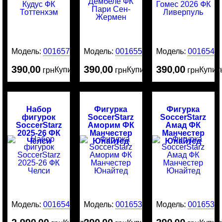
Модель:
0016576
Модель:
0016554
Модель:
0016545
390
00
390
00
390
00
Купить
Купить
Купит
,
грн
,
грн
,
грн
Набор
Фигурка
Фигурка
фигурок
SoccerStarz
SoccerStarz
SoccerStarz
Аморим ФК
Амад ФК
2025-26 ФК
Манчестер
Манчестер
Челси
Юнайтед
Юнайтед
Модель:
0016544
Модель:
0016534
Модель:
0016532