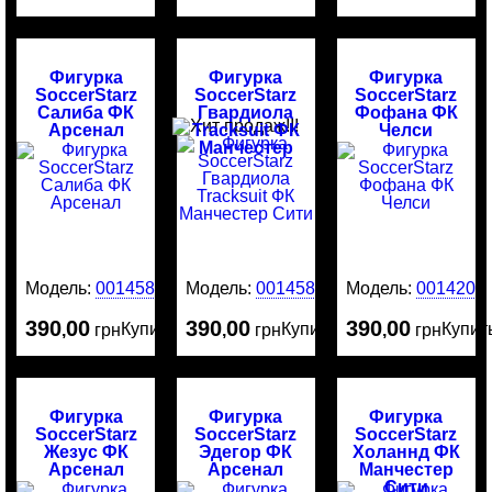
Фигурка
Фигурка
Фигурка
SoccerStarz
SoccerStarz
SoccerStarz
Салиба ФК
Гвардиола
Фофана ФК
Арсенал
Tracksuit ФК
Челси
Манчестер
Сити
Модель:
0014586
Модель:
0014585
Модель:
0014204
390
00
390
00
390
00
Купить
Купить
Купит
,
грн
,
грн
,
грн
Фигурка
Фигурка
Фигурка
SoccerStarz
SoccerStarz
SoccerStarz
Жезус ФК
Эдегор ФК
Холаннд ФК
Арсенал
Арсенал
Манчестер
Сити