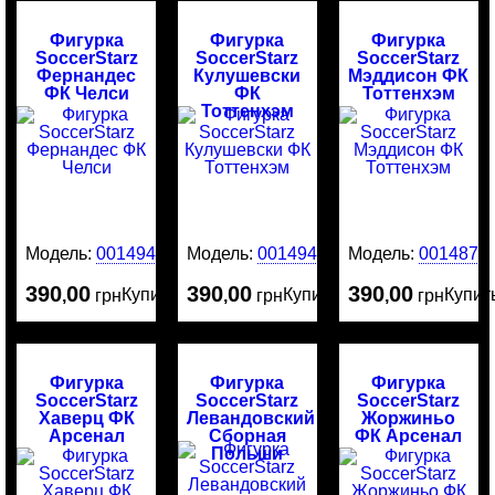
Фигурка
Фигурка
Фигурка
SoccerStarz
SoccerStarz
SoccerStarz
Фернандес
Кулушевски
Мэддисон ФК
ФК Челси
ФК
Тоттенхэм
Тоттенхэм
Модель:
0014943
Модель:
0014942
Модель:
0014874
390
00
390
00
390
00
Купить
Купить
Купит
,
грн
,
грн
,
грн
Фигурка
Фигурка
Фигурка
SoccerStarz
SoccerStarz
SoccerStarz
Хаверц ФК
Левандовский
Жоржиньо
Арсенал
Сборная
ФК Арсенал
Польши