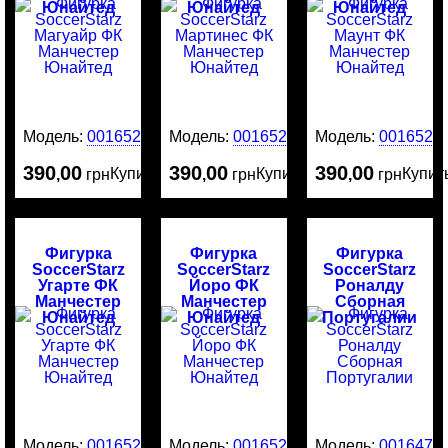
Юнайтед
Юнайтед
Юнайтед
Модель:
0016526
Модель:
0016525
Модель:
0016524
390
00
390
00
390
00
Купить
Купить
Купит
,
грн
,
грн
,
грн
Фигурка
Фигурка
Фигурка
SoccerStarz
SoccerStarz
SoccerStarz
Угарте ФК
Йоро ФК
Роналду
Манчестер
Манчестер
Сборная
Юнайтед
Юнайтед
Португалии
Модель:
0016523
Модель:
0016522
Модель:
0016476