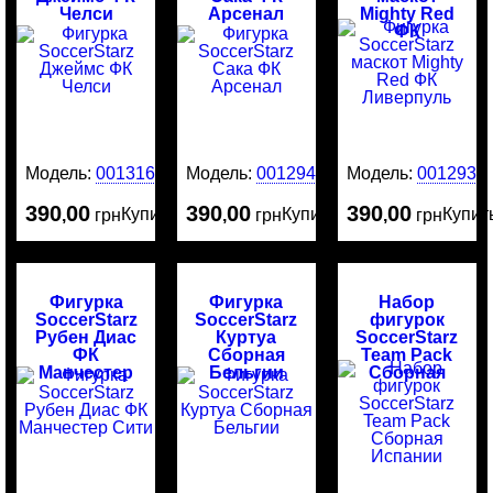
Челси
Арсенал
Mighty Red
ФК
Ливерпуль
Модель:
0013161
Модель:
0012942
Модель:
0012938
390
00
390
00
390
00
Купить
Купить
Купит
,
грн
,
грн
,
грн
Фигурка
Фигурка
Набор
SoccerStarz
SoccerStarz
фигурок
Рубен Диас
Куртуа
SoccerStarz
ФК
Сборная
Team Pack
Манчестер
Бельгии
Сборная
Сити
Испании