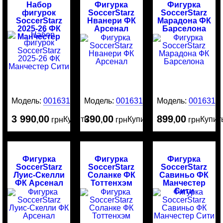
Набор
Фигурка
Фигурка
фигурок
SoccerStarz
SoccerStarz
SoccerStarz
Нванери ФК
Марадона ФК
2025-26 ФК
Арсенал
Барселона
Манчестер
Сити
Модель:
0016316
Модель:
0016314
Модель:
0016313
3 990
00
390
00
899
00
Купить
Купить
Купит
,
грн
,
грн
,
грн
Фигурка
Фигурка
Фигурка
SoccerStarz
SoccerStarz
SoccerStarz
Луис-Скелли
Соланке ФК
Савиньо ФК
ФК Арсенал
Тоттенхэм
Манчестер
Сити