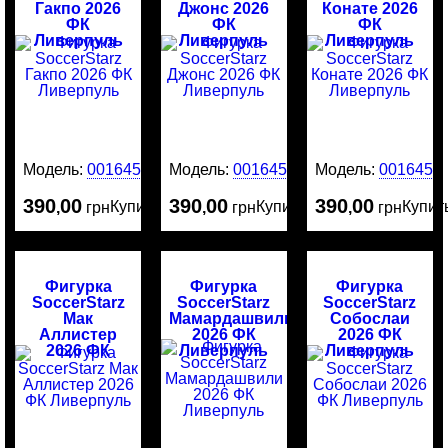
Гакпо 2026
Джонс 2026
Конате 2026
ФК
ФК
ФК
Ливерпуль
Ливерпуль
Ливерпуль
Модель:
0016453
Модель:
0016452
Модель:
0016451
390
00
390
00
390
00
Купить
Купить
Купит
,
грн
,
грн
,
грн
Фигурка
Фигурка
Фигурка
SoccerStarz
SoccerStarz
SoccerStarz
Мак
Мамардашвили
Собослаи
Аллистер
2026 ФК
2026 ФК
2026 ФК
Ливерпуль
Ливерпуль
Ливерпуль