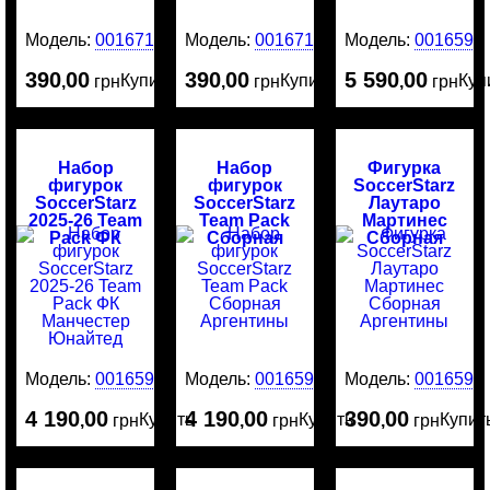
Модель:
0016715
Модель:
0016714
Модель:
0016595
390
00
390
00
5 590
00
Купить
Купить
Куп
,
грн
,
грн
,
грн
Набор
Набор
Фигурка
фигурок
фигурок
SoccerStarz
SoccerStarz
SoccerStarz
Лаутаро
2025-26 Team
Team Pack
Мартинес
Pack ФК
Сборная
Сборная
Манчестер
Аргентины
Аргентины
Юнайтед
Модель:
0016594
Модель:
0016593
Модель:
0016592
4 190
00
4 190
00
390
00
Купить
Купить
Купит
,
грн
,
грн
,
грн