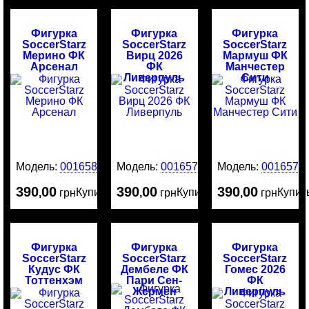
Фигурка
Фигурка
Фигурка
SoccerStarz
SoccerStarz
SoccerStarz
Мерино ФК
Вирц 2026
Мармуш ФК
Арсенал
ФК
Манчестер
Ливерпуль
Сити
Модель:
0016581
Модель:
0016578
Модель:
0016577
390
00
390
00
390
00
Купить
Купить
Купит
,
грн
,
грн
,
грн
Фигурка
Фигурка
Фигурка
SoccerStarz
SoccerStarz
SoccerStarz
Кудус ФК
Дембеле ФК
Гомес 2026
Тоттенхэм
Пари Сен-
ФК
Жермен
Ливерпуль