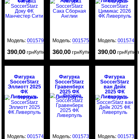
Сити
Англии
Ливерпуль
Модель:
0015799
Модель:
0015751
Модель:
0015741
390
00
360
00
390
00
Купить
Купить
Купит
,
грн
,
грн
,
грн
Фигурка
Фигурка
Фигурка
SoccerStarz
SoccerStarz
SoccerStarz
Эллиотт 2025
Гравенберх
ван Дейк
ФК
2025 ФК
2025 ФК
Ливерпуль
Ливерпуль
Ливерпуль
Модель:
0015740
Модель:
0015735
Модель:
0015734