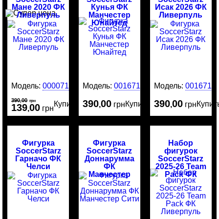
Мане 2020 ФК
Кунья ФК
Исак 2026 ФК
Ливерпуль
Манчестер
Ливерпуль
Юнайтед
Модель:
00007184
Модель:
0016717
Модель:
0016716
390
00
,
грн
390
00
390
00
Купить
Купить
Купит
,
грн
,
грн
139
00
,
грн
Фигурка
Фигурка
Набор
SoccerStarz
SoccerStarz
фигурок
Гарначо ФК
Доннарумма
SoccerStarz
Челси
ФК
2025-26 Team
Манчестер
Pack ФК
Сити
Ливерпуль