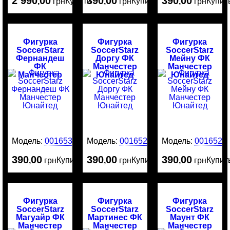
2 990
00
390
00
390
00
Купить
Купить
Купит
,
грн
,
грн
,
грн
Фигурка
Фигурка
Фигурка
SoccerStarz
SoccerStarz
SoccerStarz
Фернандеш
Доргу ФК
Мейну ФК
ФК
Манчестер
Манчестер
Манчестер
Юнайтед
Юнайтед
Юнайтед
Модель:
0016530
Модель:
0016529
Модель:
0016528
390
00
390
00
390
00
Купить
Купить
Купит
,
грн
,
грн
,
грн
Фигурка
Фигурка
Фигурка
SoccerStarz
SoccerStarz
SoccerStarz
Магуайр ФК
Мартинес ФК
Маунт ФК
Манчестер
Манчестер
Манчестер