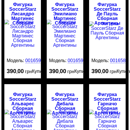
Фигурка
Фигурка
Фигурка
SoccerStarz
SoccerStarz
SoccerStarz
Лисандро
Эмилиано
Де Пауль
Мартинес
Мартинес
Сборная
Сборная
Сборная
Аргентины
Аргентины
Аргентины
Модель:
0016591
Модель:
0016590
Модель:
0016589
390
00
390
00
390
00
Купить
Купить
Купит
,
грн
,
грн
,
грн
Фигурка
Фигурка
Фигурка
SoccerStarz
SoccerStarz
SoccerStarz
Альварес
Дибала
Гарначо
Сборная
Сборная
Сборная
Аргентины
Аргентины
Аргентины