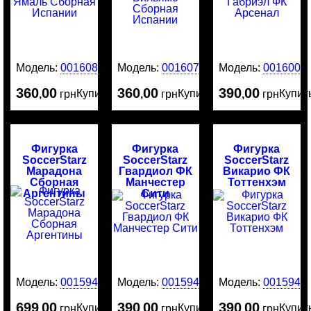
Модель:
0016080
Модель:
0016079
Модель:
0016003
360
00
360
00
390
00
Купить
Купить
Купит
,
грн
,
грн
,
грн
Фигурка
Фигурка
Фигурка
SoccerStarz
SoccerStarz
SoccerStarz
Марадона
Гвардиол ФК
Викарио ФК
Сборная
Манчестер
Тоттенхэм
Аргентины
Сити
Модель:
0015946
Модель:
0015945
Модель:
0015944
699
00
390
00
390
00
Купить
Купить
Купит
,
грн
,
грн
,
грн