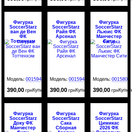
Фигурка
Фигурка
Фигурка
SoccerStarz
SoccerStarz
SoccerStarz
ван де Вен
Райя ФК
Льюис ФК
ФК
Арсенал
Манчестер
Тоттенхэм
Сити
Модель:
0015943
Модель:
0015942
Модель:
0015800
390
00
390
00
390
00
Купить
Купить
Купит
,
грн
,
грн
,
грн
Фигурка
Фигурка
Фигурка
SoccerStarz
SoccerStarz
SoccerStarz
Доку ФК
Сака
Цимикас
Манчестер
Сборная
2026 ФК