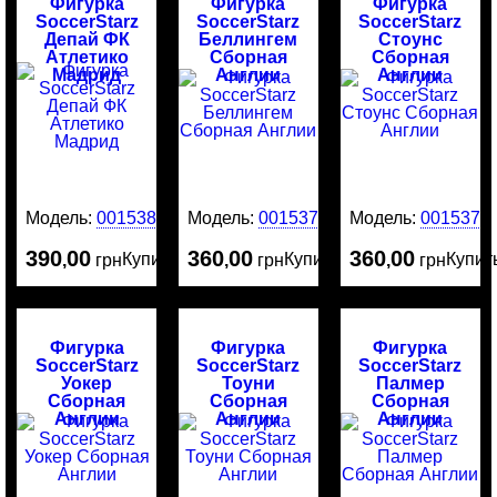
Фигурка
Фигурка
Фигурка
SoccerStarz
SoccerStarz
SoccerStarz
Депай ФК
Беллингем
Стоунс
Атлетико
Сборная
Сборная
Мадрид
Англии
Англии
Модель:
0015380
Модель:
0015379
Модель:
0015376
390
00
360
00
360
00
Купить
Купить
Купит
,
грн
,
грн
,
грн
Фигурка
Фигурка
Фигурка
SoccerStarz
SoccerStarz
SoccerStarz
Уокер
Тоуни
Палмер
Сборная
Сборная
Сборная
Англии
Англии
Англии