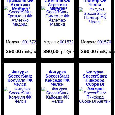
Гризманн ФК
Симеоне ФК
Палмер ФК
Атлетико
Атлетико
Челси
Мадрид
Мадрид
Модель:
0015721
Модель:
0015720
Модель:
0015708
390
00
390
00
390
00
Купить
Купить
Купит
,
грн
,
грн
,
грн
Фигурка
Фигурка
Фигурка
SoccerStarz
SoccerStarz
SoccerStarz
Колуилл ФК
Кайседо ФК
Пикфорд
Челси
Челси
Сборная
Англии