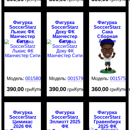
Фигурка
Фигурка
Фигурка
SoccerStarz
SoccerStarz
SoccerStarz
Льюис ФК
Доку ФК
Сака
Манчестер
Манчестер
Сборная
Сити
Сити
Англии
Модель:
0015800
Модель:
0015799
Модель:
0015751
390
00
390
00
360
00
Купить
Купить
Купит
,
грн
,
грн
,
грн
Фигурка
Фигурка
Фигурка
SoccerStarz
SoccerStarz
SoccerStarz
Цимикас
Эллиотт 2025
Гравенберх
2026 ФК
ФК
2025 ФК