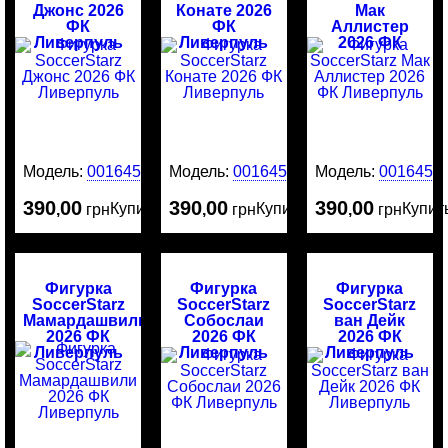
Джонс 2026
Конате 2026
Мак
ФК
ФК
Аллистер
Ливерпуль
Ливерпуль
2026 ФК
Ливерпуль
Модель:
0016452
Модель:
0016451
Модель:
0016450
390
00
390
00
390
00
Купить
Купить
Купит
,
грн
,
грн
,
грн
Фигурка
Фигурка
Фигурка
SoccerStarz
SoccerStarz
SoccerStarz
Мамардашвили
Собослаи
ван Дейк
2026 ФК
2026 ФК
2026 ФК
Ливерпуль
Ливерпуль
Ливерпуль