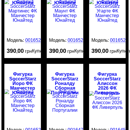
Юнайтед
Юнайтед
Юнайтед
Модель:
0016525
Модель:
0016524
Модель:
0016523
390
00
390
00
390
00
Купить
Купить
Купит
,
грн
,
грн
,
грн
Фигурка
Фигурка
Фигурка
SoccerStarz
SoccerStarz
SoccerStarz
Йоро ФК
Роналду
Алиссон
Манчестер
Сборная
2026 ФК
Юнайтед
Португалии
Ливерпуль
Модель:
0016522
Модель:
0016476
Модель:
0016456