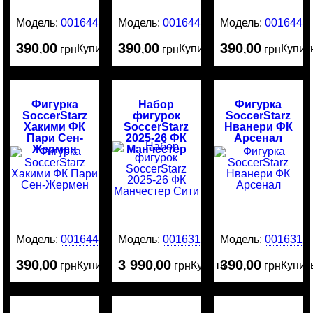
Модель:
0016449
Модель:
0016448
Модель:
0016446
390
00
390
00
390
00
Купить
Купить
Купит
,
грн
,
грн
,
грн
Фигурка
Набор
Фигурка
SoccerStarz
фигурок
SoccerStarz
Хакими ФК
SoccerStarz
Нванери ФК
Пари Сен-
2025-26 ФК
Арсенал
Жермен
Манчестер
Сити
Модель:
0016445
Модель:
0016316
Модель:
0016314
390
00
3 990
00
390
00
Купить
Купить
Купит
,
грн
,
грн
,
грн