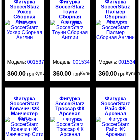
Фигурка
Фигурка
Фигурка
SoccerStarz
SoccerStarz
SoccerStarz
Уокер
Тоуни
Палмер
Сборная
Сборная
Сборная
Англии
Англии
Англии
Модель:
0015375
Модель:
0015342
Модель:
0015341
360
00
360
00
360
00
Купить
Купить
Купит
,
грн
,
грн
,
грн
Фигурка
Фигурка
Фигурка
SoccerStarz
SoccerStarz
SoccerStarz
Ковачич ФК
Троссар ФК
Райс ФК
Манчестер
Арсенал
Арсенал
Сити