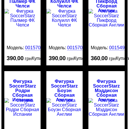
Палмер ФК
Колуилл ФК
Пикфорд
Челси
Челси
Сборная
Англии
Модель:
0015708
Модель:
0015707
Модель:
0015491
390
00
390
00
360
00
Купить
Купить
Купит
,
грн
,
грн
,
грн
Фигурка
Фигурка
Фигурка
SoccerStarz
SoccerStarz
SoccerStarz
Родри
Боуэн
Мэддисон
Сборная
Сборная
Сборная
Испании
Англии
Англии