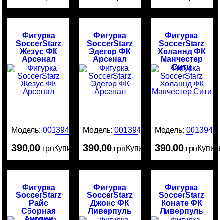
Фигурка
Фигурка
Фигурка
SoccerStarz
SoccerStarz
SoccerStarz
Жезус ФК
Эдегор ФК
Холаннд ФК
Арсенал
Арсенал
Манчестер
Сити
Модель:
0013949
Модель:
0013946
Модель:
0013945
390
00
390
00
390
00
Купить
Купить
Купит
,
грн
,
грн
,
грн
Фигурка
Фигурка
Фигурка
SoccerStarz
SoccerStarz
SoccerStarz
Райс
Джонс ФК
Конате ФК
Сборная
Ливерпуль
Ливерпуль
Англии