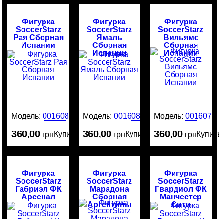
Фигурка
Фигурка
Фигурка
SoccerStarz
SoccerStarz
SoccerStarz
Рая Сборная
Ямаль
Вильямс
Испании
Сборная
Сборная
Испании
Испании
Модель:
0016081
Модель:
0016080
Модель:
0016079
360
00
360
00
360
00
Купить
Купить
Купит
,
грн
,
грн
,
грн
Фигурка
Фигурка
Фигурка
SoccerStarz
SoccerStarz
SoccerStarz
Габриэл ФК
Марадона
Гвардиол ФК
Арсенал
Сборная
Манчестер
Аргентины
Сити