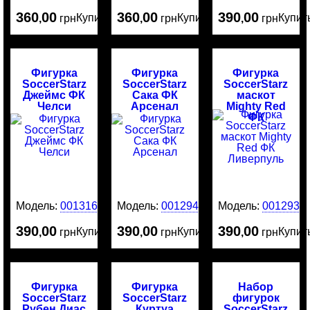
360
00
360
00
390
00
Купить
Купить
Купит
,
грн
,
грн
,
грн
Фигурка
Фигурка
Фигурка
SoccerStarz
SoccerStarz
SoccerStarz
Джеймс ФК
Сака ФК
маскот
Челси
Арсенал
Mighty Red
ФК
Ливерпуль
Модель:
0013161
Модель:
0012942
Модель:
0012938
390
00
390
00
390
00
Купить
Купить
Купит
,
грн
,
грн
,
грн
Фигурка
Фигурка
Набор
SoccerStarz
SoccerStarz
фигурок
Рубен Диас
Куртуа
SoccerStarz