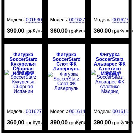
Модель:
0016303
Модель:
0016275
Модель:
0016274
390
00
360
00
360
00
Купить
Купить
Купит
,
грн
,
грн
,
грн
Фигурка
Фигурка
Фигурка
SoccerStarz
SoccerStarz
SoccerStarz
Кукурелья
Слот ФК
Альварес ФК
Сборная
Ливерпуль
Атлетико
Испании
Мадрид
Модель:
0016273
Модель:
0016141
Модель:
0016111
360
00
390
00
390
00
Купить
Купить
Купит
,
грн
,
грн
,
грн