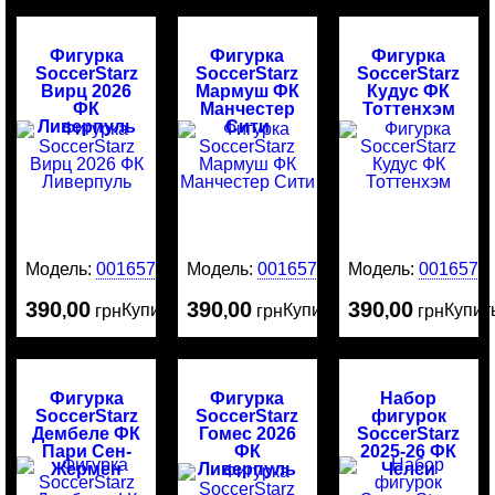
Фигурка
Фигурка
Фигурка
SoccerStarz
SoccerStarz
SoccerStarz
Вирц 2026
Мармуш ФК
Кудус ФК
ФК
Манчестер
Тоттенхэм
Ливерпуль
Сити
Модель:
0016578
Модель:
0016577
Модель:
0016576
390
00
390
00
390
00
Купить
Купить
Купит
,
грн
,
грн
,
грн
Фигурка
Фигурка
Набор
SoccerStarz
SoccerStarz
фигурок
Дембеле ФК
Гомес 2026
SoccerStarz
Пари Сен-
ФК
2025-26 ФК
Жермен
Ливерпуль
Челси