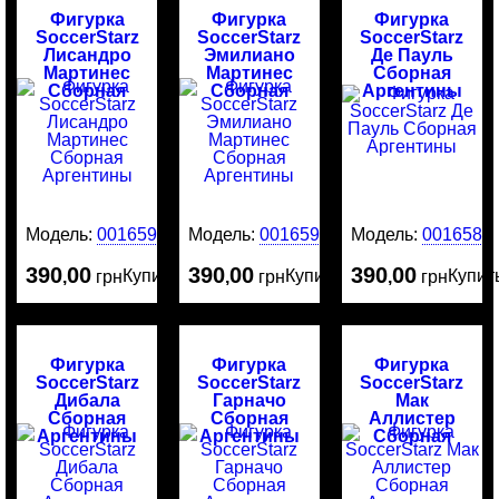
Фигурка
Фигурка
Фигурка
SoccerStarz
SoccerStarz
SoccerStarz
Лисандро
Эмилиано
Де Пауль
Мартинес
Мартинес
Сборная
Сборная
Сборная
Аргентины
Аргентины
Аргентины
Модель:
0016591
Модель:
0016590
Модель:
0016589
390
00
390
00
390
00
Купить
Купить
Купит
,
грн
,
грн
,
грн
Фигурка
Фигурка
Фигурка
SoccerStarz
SoccerStarz
SoccerStarz
Дибала
Гарначо
Мак
Сборная
Сборная
Аллистер
Аргентины
Аргентины
Сборная
Аргентины