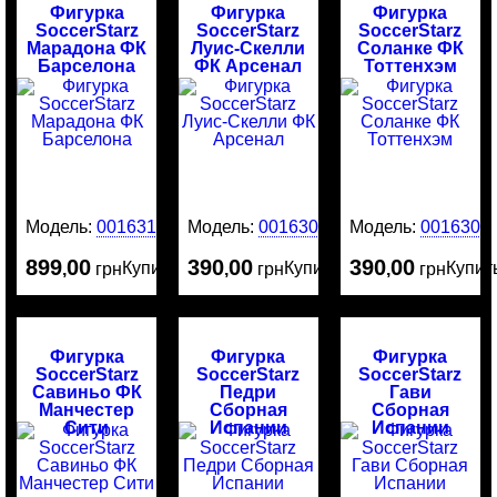
Фигурка
Фигурка
Фигурка
SoccerStarz
SoccerStarz
SoccerStarz
Марадона ФК
Луис-Скелли
Соланке ФК
Барселона
ФК Арсенал
Тоттенхэм
Модель:
0016313
Модель:
0016305
Модель:
0016304
899
00
390
00
390
00
Купить
Купить
Купит
,
грн
,
грн
,
грн
Фигурка
Фигурка
Фигурка
SoccerStarz
SoccerStarz
SoccerStarz
Савиньо ФК
Педри
Гави
Манчестер
Сборная
Сборная
Сити
Испании
Испании