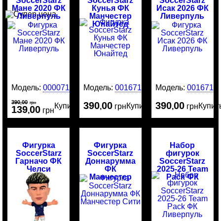
SoccerStarz
SoccerStarz
SoccerStarz
Мане 2020 ФК
Кунья ФК
Исак 2026 ФК
Ливерпуль
Манчестер
Ливерпуль
Юнайтед
Модель:
00007184
Модель:
0016717
Модель:
0016716
390
00
,
грн
390
00
390
00
Купить
Купить
Купит
,
грн
,
грн
139
00
,
грн
Фигурка
Фигурка
Набор
SoccerStarz
SoccerStarz
фигурок
Гарначо ФК
Доннарумма
SoccerStarz
Челси
ФК
2025-26 Team
Манчестер
Pack ФК
Сити
Ливерпуль