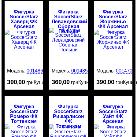
Фигурка
Фигурка
Фигурка
SoccerStarz
SoccerStarz
SoccerStarz
Хаверц ФК
Левандовский
Жоржиньо
Арсенал
Сборная
ФК Арсенал
Польши
Модель:
0014865
Модель:
0014859
Модель:
0014709
390
00
360
00
390
00
Купить
Купить
Купит
,
грн
,
грн
,
грн
Фигурка
Фигурка
Фигурка
SoccerStarz
SoccerStarz
SoccerStarz
Ромеро ФК
Ришарлисон
Уайт ФК
Тоттенхэм
ФК
Арсенал
Тоттенхэм