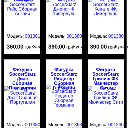
Модель:
0013818
Модель:
0013808
Модель:
0013805
360
00
390
00
390
00
Купить
Купить
Купит
,
грн
,
грн
,
грн
Фигурка
Фигурка
Фигурка
SoccerStarz
SoccerStarz
SoccerStarz
Диас
Рюдигер
Грилиш ФК
Сборная
Сборная
Манчестер
Португалии
Германии
Сити
Модель:
0013801
Модель:
0013635
Модель:
0013369