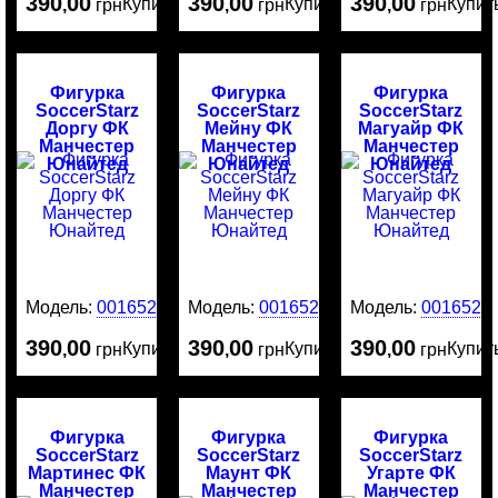
390
00
390
00
390
00
Купить
Купить
Купит
,
грн
,
грн
,
грн
Фигурка
Фигурка
Фигурка
SoccerStarz
SoccerStarz
SoccerStarz
Доргу ФК
Мейну ФК
Магуайр ФК
Манчестер
Манчестер
Манчестер
Юнайтед
Юнайтед
Юнайтед
Модель:
0016529
Модель:
0016528
Модель:
0016526
390
00
390
00
390
00
Купить
Купить
Купит
,
грн
,
грн
,
грн
Фигурка
Фигурка
Фигурка
SoccerStarz
SoccerStarz
SoccerStarz
Мартинес ФК
Маунт ФК
Угарте ФК
Манчестер
Манчестер
Манчестер