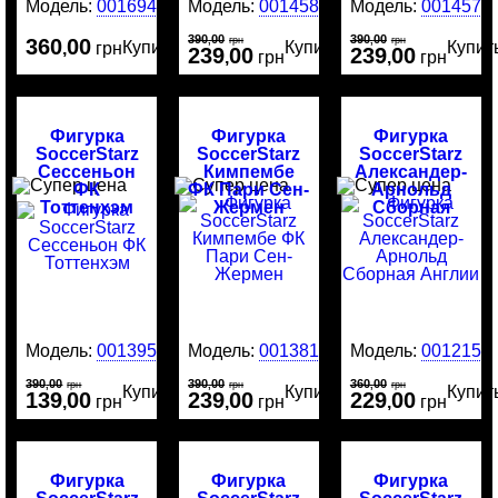
Модель:
0016946
Модель:
0014581
Модель:
0014577
390
00
390
00
360
00
,
грн
,
грн
Купить
Купить
Купит
,
грн
239
00
239
00
,
грн
,
грн
Фигурка
Фигурка
Фигурка
SoccerStarz
SoccerStarz
SoccerStarz
Сессеньон
Кимпембе
Александер-
ФК
ФК Пари Сен-
Арнольд
Тоттенхэм
Жермен
Сборная
Англии
Модель:
0013951
Модель:
0013813
Модель:
0012159
390
00
390
00
360
00
,
грн
,
грн
,
грн
Купить
Купить
Купит
139
00
239
00
229
00
,
грн
,
грн
,
грн
Фигурка
Фигурка
Фигурка