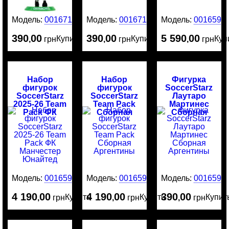
Модель:
0016715
Модель:
0016714
Модель:
0016595
390
00
390
00
5 590
00
Купить
Купить
Куп
,
грн
,
грн
,
грн
Набор
Набор
Фигурка
фигурок
фигурок
SoccerStarz
SoccerStarz
SoccerStarz
Лаутаро
2025-26 Team
Team Pack
Мартинес
Pack ФК
Сборная
Сборная
Манчестер
Аргентины
Аргентины
Юнайтед
Модель:
0016594
Модель:
0016593
Модель:
0016592
4 190
00
4 190
00
390
00
Купить
Купить
Купит
,
грн
,
грн
,
грн