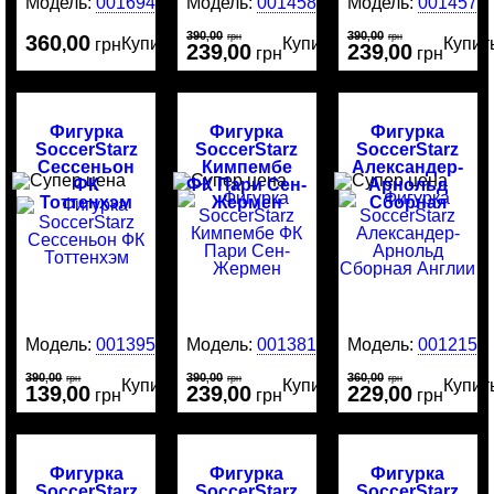
Модель:
0016946
Модель:
0014581
Модель:
0014577
390
00
390
00
360
00
,
грн
,
грн
Купить
Купить
Купит
,
грн
239
00
239
00
,
грн
,
грн
Фигурка
Фигурка
Фигурка
SoccerStarz
SoccerStarz
SoccerStarz
Сессеньон
Кимпембе
Александер-
ФК
ФК Пари Сен-
Арнольд
Тоттенхэм
Жермен
Сборная
Англии
Модель:
0013951
Модель:
0013813
Модель:
0012159
390
00
390
00
360
00
,
грн
,
грн
,
грн
Купить
Купить
Купит
139
00
239
00
229
00
,
грн
,
грн
,
грн
Фигурка
Фигурка
Фигурка
SoccerStarz
SoccerStarz
SoccerStarz