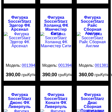
Фигурка
Фигурка
Фигурка
SoccerStarz
SoccerStarz
SoccerStarz
Эдегор ФК
Холаннд ФК
Райс
Арсенал
Манчестер
Сборная
Сити
Англии
Модель:
0013946
Модель:
0013945
Модель:
0013818
390
00
390
00
360
00
Купить
Купить
Купит
,
грн
,
грн
,
грн
Фигурка
Фигурка
Фигурка
SoccerStarz
SoccerStarz
SoccerStarz
Джонс ФК
Конате ФК
Диас
Ливерпуль
Ливерпуль
Сборная
Португалии