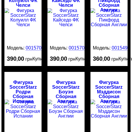
Колуилл ФК
Кайседо ФК
Пикфорд
Челси
Челси
Сборная
Англии
Модель:
0015707
Модель:
0015706
Модель:
0015491
390
00
390
00
360
00
Купить
Купить
Купит
,
грн
,
грн
,
грн
Фигурка
Фигурка
Фигурка
SoccerStarz
SoccerStarz
SoccerStarz
Родри
Боуэн
Мэддисон
Сборная
Сборная
Сборная
Испании
Англии
Англии