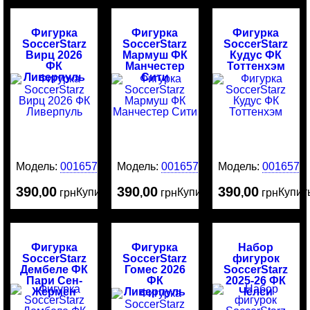
Фигурка
Фигурка
Фигурка
SoccerStarz
SoccerStarz
SoccerStarz
Вирц 2026
Мармуш ФК
Кудус ФК
ФК
Манчестер
Тоттенхэм
Ливерпуль
Сити
Модель:
0016578
Модель:
0016577
Модель:
0016576
390
00
390
00
390
00
Купить
Купить
Купит
,
грн
,
грн
,
грн
Фигурка
Фигурка
Набор
SoccerStarz
SoccerStarz
фигурок
Дембеле ФК
Гомес 2026
SoccerStarz
Пари Сен-
ФК
2025-26 ФК
Жермен
Ливерпуль
Челси