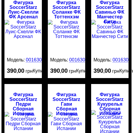
Фигурка
Фигурка
Фигурка
SoccerStarz
SoccerStarz
SoccerStarz
Луис-Скелли
Соланке ФК
Савиньо ФК
ФК Арсенал
Тоттенхэм
Манчестер
Сити
Модель:
0016305
Модель:
0016304
Модель:
0016303
390
00
390
00
390
00
Купить
Купить
Купит
,
грн
,
грн
,
грн
Фигурка
Фигурка
Фигурка
SoccerStarz
SoccerStarz
SoccerStarz
Педри
Гави
Кукурелья
Сборная
Сборная
Сборная
Испании
Испании
Испании