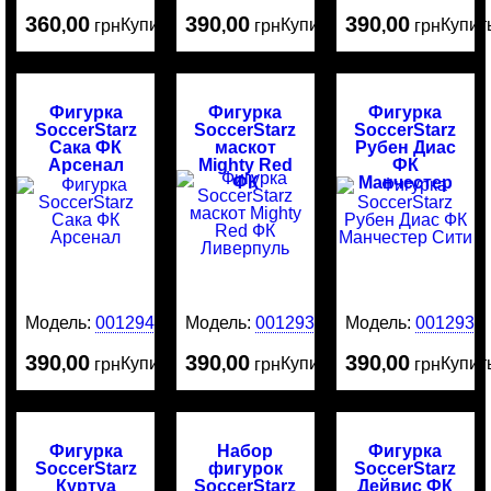
360
00
390
00
390
00
Купить
Купить
Купит
,
грн
,
грн
,
грн
Фигурка
Фигурка
Фигурка
SoccerStarz
SoccerStarz
SoccerStarz
Сака ФК
маскот
Рубен Диас
Арсенал
Mighty Red
ФК
ФК
Манчестер
Ливерпуль
Сити
Модель:
0012942
Модель:
0012938
Модель:
0012937
390
00
390
00
390
00
Купить
Купить
Купит
,
грн
,
грн
,
грн
Фигурка
Набор
Фигурка
SoccerStarz
фигурок
SoccerStarz
Куртуа
SoccerStarz
Дейвис ФК