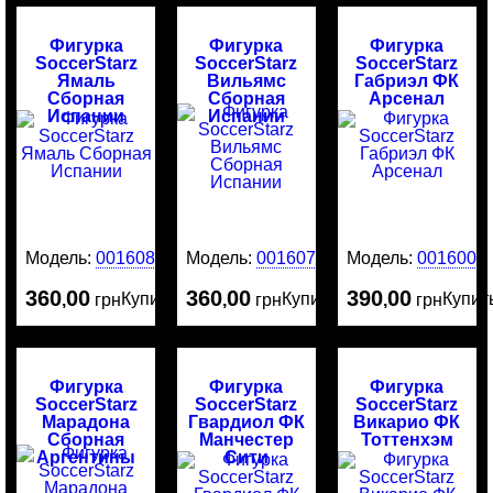
Фигурка
Фигурка
Фигурка
SoccerStarz
SoccerStarz
SoccerStarz
Ямаль
Вильямс
Габриэл ФК
Сборная
Сборная
Арсенал
Испании
Испании
Модель:
0016080
Модель:
0016079
Модель:
0016003
360
00
360
00
390
00
Купить
Купить
Купит
,
грн
,
грн
,
грн
Фигурка
Фигурка
Фигурка
SoccerStarz
SoccerStarz
SoccerStarz
Марадона
Гвардиол ФК
Викарио ФК
Сборная
Манчестер
Тоттенхэм
Аргентины
Сити