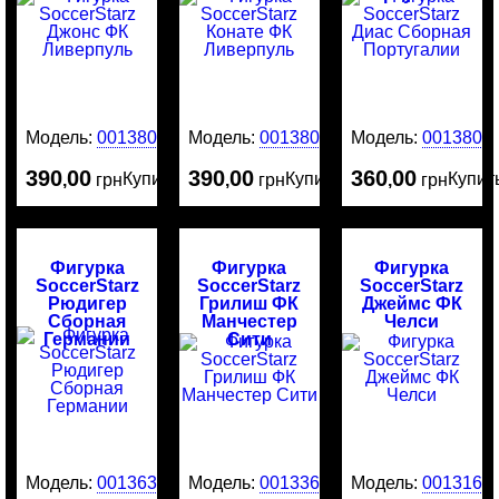
Модель:
0013808
Модель:
0013805
Модель:
0013801
390
00
390
00
360
00
Купить
Купить
Купит
,
грн
,
грн
,
грн
Фигурка
Фигурка
Фигурка
SoccerStarz
SoccerStarz
SoccerStarz
Рюдигер
Грилиш ФК
Джеймс ФК
Сборная
Манчестер
Челси
Германии
Сити
Модель:
0013635
Модель:
0013369
Модель:
0013161