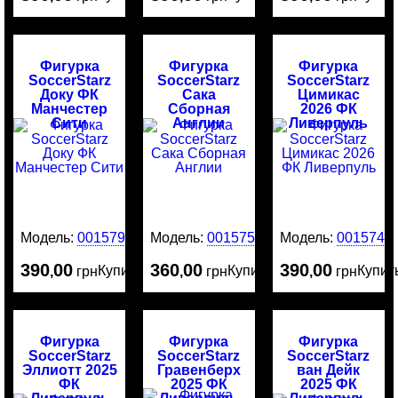
Фигурка
Фигурка
Фигурка
SoccerStarz
SoccerStarz
SoccerStarz
Доку ФК
Сака
Цимикас
Манчестер
Сборная
2026 ФК
Сити
Англии
Ливерпуль
Модель:
0015799
Модель:
0015751
Модель:
0015741
390
00
360
00
390
00
Купить
Купить
Купит
,
грн
,
грн
,
грн
Фигурка
Фигурка
Фигурка
SoccerStarz
SoccerStarz
SoccerStarz
Эллиотт 2025
Гравенберх
ван Дейк
ФК
2025 ФК
2025 ФК