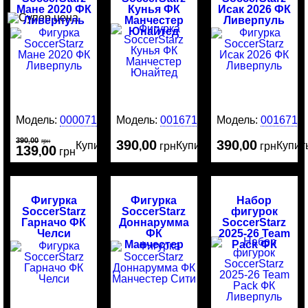
Мане 2020 ФК
Кунья ФК
Исак 2026 ФК
Ливерпуль
Манчестер
Ливерпуль
Юнайтед
Модель:
00007184
Модель:
0016717
Модель:
0016716
390
00
,
грн
390
00
390
00
Купить
Купить
Купит
,
грн
,
грн
139
00
,
грн
Фигурка
Фигурка
Набор
SoccerStarz
SoccerStarz
фигурок
Гарначо ФК
Доннарумма
SoccerStarz
Челси
ФК
2025-26 Team
Манчестер
Pack ФК
Сити
Ливерпуль