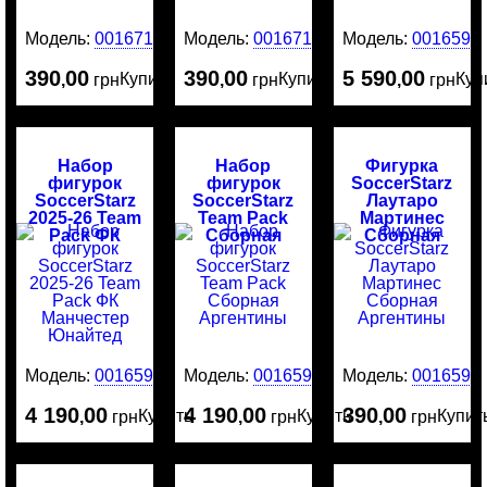
Модель:
0016715
Модель:
0016714
Модель:
0016595
390
00
390
00
5 590
00
Купить
Купить
Куп
,
грн
,
грн
,
грн
Набор
Набор
Фигурка
фигурок
фигурок
SoccerStarz
SoccerStarz
SoccerStarz
Лаутаро
2025-26 Team
Team Pack
Мартинес
Pack ФК
Сборная
Сборная
Манчестер
Аргентины
Аргентины
Юнайтед
Модель:
0016594
Модель:
0016593
Модель:
0016592
4 190
00
4 190
00
390
00
Купить
Купить
Купит
,
грн
,
грн
,
грн