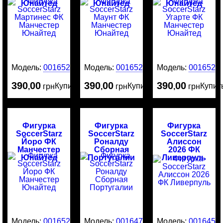
Юнайтед
Юнайтед
Юнайтед
Модель:
0016525
Модель:
0016524
Модель:
0016523
390
00
390
00
390
00
Купить
Купить
Купит
,
грн
,
грн
,
грн
Фигурка
Фигурка
Фигурка
SoccerStarz
SoccerStarz
SoccerStarz
Йоро ФК
Роналду
Алиссон
Манчестер
Сборная
2026 ФК
Юнайтед
Португалии
Ливерпуль
Модель:
0016522
Модель:
0016476
Модель:
0016456