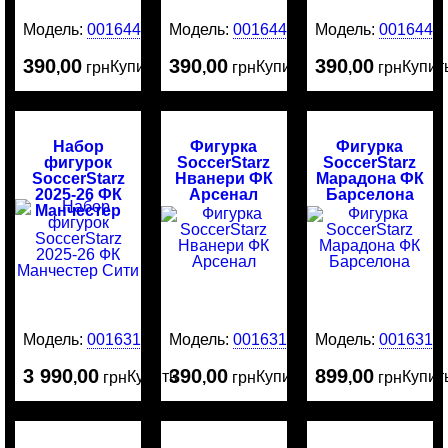
Модель:
0016448
Модель:
0016446
Модель:
0016445
390
00
390
00
390
00
Купить
Купить
Купит
,
грн
,
грн
,
грн
Набор
Фигурка
Фигурка
фигурок
SoccerStarz
SoccerStarz
SoccerStarz
Нванери ФК
Марадона ФК
2025-26 ФК
Арсенал
Барселона
Манчестер
Сити
Модель:
0016316
Модель:
0016314
Модель:
0016313
3 990
00
390
00
899
00
Купить
Купить
Купит
,
грн
,
грн
,
грн