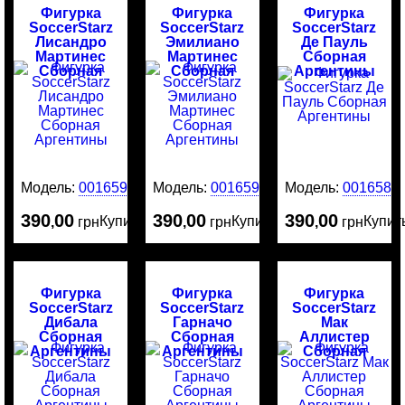
Фигурка
Фигурка
Фигурка
SoccerStarz
SoccerStarz
SoccerStarz
Лисандро
Эмилиано
Де Пауль
Мартинес
Мартинес
Сборная
Сборная
Сборная
Аргентины
Аргентины
Аргентины
Модель:
0016591
Модель:
0016590
Модель:
0016589
390
00
390
00
390
00
Купить
Купить
Купит
,
грн
,
грн
,
грн
Фигурка
Фигурка
Фигурка
SoccerStarz
SoccerStarz
SoccerStarz
Дибала
Гарначо
Мак
Сборная
Сборная
Аллистер
Аргентины
Аргентины
Сборная
Аргентины