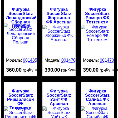
Фигурка
Фигурка
Фигурка
SoccerStarz
SoccerStarz
SoccerStarz
Левандовский
Жоржиньо
Ромеро ФК
Сборная
ФК Арсенал
Тоттенхэм
Польши
Модель:
0014859
Модель:
0014709
Модель:
0014707
360
00
390
00
390
00
Купить
Купить
Купит
,
грн
,
грн
,
грн
Фигурка
Фигурка
Фигурка
SoccerStarz
SoccerStarz
SoccerStarz
Ришарлисон
Уайт ФК
Салиба ФК
ФК
Арсенал
Арсенал
Тоттенхэм