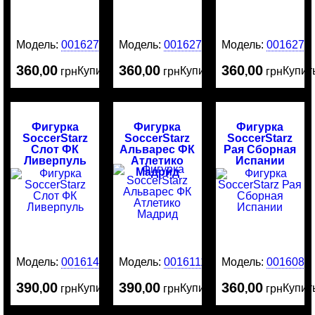
Модель:
0016275
Модель:
0016274
Модель:
0016273
360
00
360
00
360
00
Купить
Купить
Купит
,
грн
,
грн
,
грн
Фигурка
Фигурка
Фигурка
SoccerStarz
SoccerStarz
SoccerStarz
Слот ФК
Альварес ФК
Рая Сборная
Ливерпуль
Атлетико
Испании
Мадрид
Модель:
0016141
Модель:
0016111
Модель:
0016081
390
00
390
00
360
00
Купить
Купить
Купит
,
грн
,
грн
,
грн