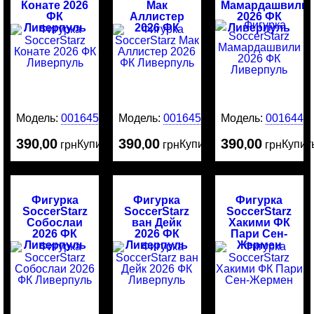
Конате 2026
Мак
Мамардашвили
ФК
Аллистер
2026 ФК
Ливерпуль
2026 ФК
Ливерпуль
Ливерпуль
Модель:
0016451
Модель:
0016450
Модель:
0016449
390
00
390
00
390
00
Купить
Купить
Купит
,
грн
,
грн
,
грн
Фигурка
Фигурка
Фигурка
SoccerStarz
SoccerStarz
SoccerStarz
Собослаи
ван Дейк
Хакими ФК
2026 ФК
2026 ФК
Пари Сен-
Ливерпуль
Ливерпуль
Жермен