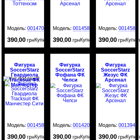
Модель:
0014706
Модель:
0014587
Модель:
0014586
390
00
390
00
390
00
Купить
Купить
Купит
,
грн
,
грн
,
грн
Фигурка
Фигурка
Фигурка
SoccerStarz
SoccerStarz
SoccerStarz
Гвардиола
Фофана ФК
Жезус ФК
Tracksuit ФК
Челси
Арсенал
Манчестер
Сити
Модель:
0014585
Модель:
0014204
Модель:
0013949
390
00
390
00
390
00
Купить
Купить
Купит
,
грн
,
грн
,
грн