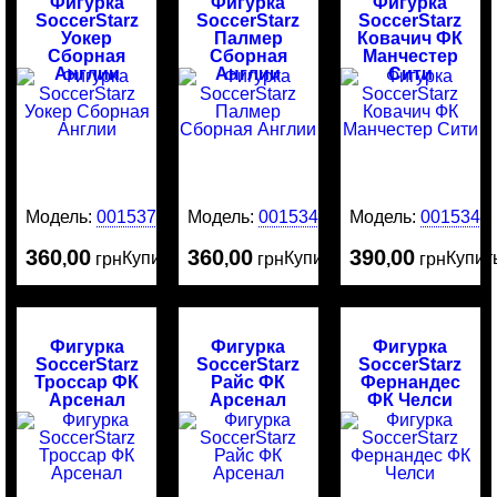
Фигурка
Фигурка
Фигурка
SoccerStarz
SoccerStarz
SoccerStarz
Уокер
Палмер
Ковачич ФК
Сборная
Сборная
Манчестер
Англии
Англии
Сити
Модель:
0015375
Модель:
0015341
Модель:
0015340
360
00
360
00
390
00
Купить
Купить
Купит
,
грн
,
грн
,
грн
Фигурка
Фигурка
Фигурка
SoccerStarz
SoccerStarz
SoccerStarz
Троссар ФК
Райс ФК
Фернандес
Арсенал
Арсенал
ФК Челси