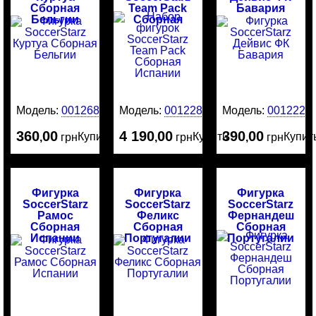
Сборная
Team Pack
Бавария
Бельгии
Сборная
Испании
Модель:
0012685
Модель:
0012282
Модель:
0012221
360
00
4 190
00
390
00
Купить
Купить
Купит
,
грн
,
грн
,
грн
Фигурка
Фигурка
Фигурка
SoccerStarz
SoccerStarz
SoccerStarz
Рамос
Феликс
Фернандеш
Сборная
Сборная
Сборная
Испании
Португалии
Португалии