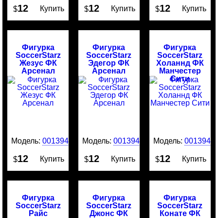
12
12
12
Купить
Купить
Купить
$
$
$
Фигурка
Фигурка
Фигурка
SoccerStarz
SoccerStarz
SoccerStarz
Жезус ФК
Эдегор ФК
Холаннд ФК
Арсенал
Арсенал
Манчестер
Сити
Модель:
0013949
Модель:
0013946
Модель:
0013945
12
12
12
Купить
Купить
Купить
$
$
$
Фигурка
Фигурка
Фигурка
SoccerStarz
SoccerStarz
SoccerStarz
Райс
Джонс ФК
Конате ФК