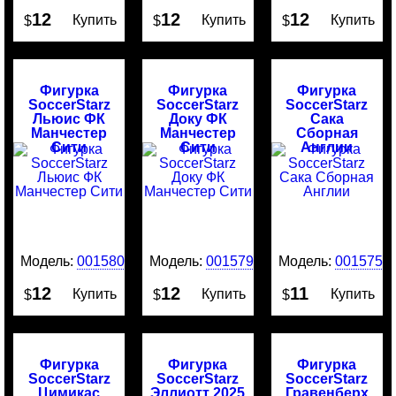
12
12
12
Купить
Купить
Купить
$
$
$
Фигурка
Фигурка
Фигурка
SoccerStarz
SoccerStarz
SoccerStarz
Льюис ФК
Доку ФК
Сака
Манчестер
Манчестер
Сборная
Сити
Сити
Англии
Модель:
0015800
Модель:
0015799
Модель:
0015751
12
12
11
Купить
Купить
Купить
$
$
$
Фигурка
Фигурка
Фигурка
SoccerStarz
SoccerStarz
SoccerStarz
Цимикас
Эллиотт 2025
Гравенберх