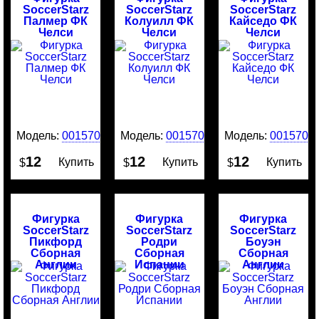
SoccerStarz
SoccerStarz
SoccerStarz
Палмер ФК
Колуилл ФК
Кайседо ФК
Челси
Челси
Челси
Модель:
0015708
Модель:
0015707
Модель:
0015706
12
12
12
Купить
Купить
Купить
$
$
$
Фигурка
Фигурка
Фигурка
SoccerStarz
SoccerStarz
SoccerStarz
Пикфорд
Родри
Боуэн
Сборная
Сборная
Сборная
Англии
Испании
Англии