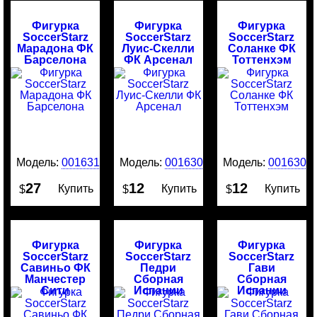
Фигурка
Фигурка
Фигурка
SoccerStarz
SoccerStarz
SoccerStarz
Марадона ФК
Луис-Скелли
Соланке ФК
Барселона
ФК Арсенал
Тоттенхэм
Модель:
0016313
Модель:
0016305
Модель:
0016304
27
12
12
Купить
Купить
Купить
$
$
$
Фигурка
Фигурка
Фигурка
SoccerStarz
SoccerStarz
SoccerStarz
Савиньо ФК
Педри
Гави
Манчестер
Сборная
Сборная
Сити
Испании
Испании