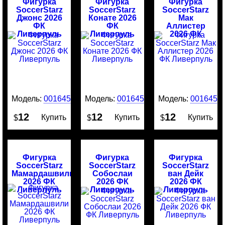
Фигурка
Фигурка
Фигурка
SoccerStarz
SoccerStarz
SoccerStarz
Джонс 2026
Конате 2026
Мак
ФК
ФК
Аллистер
Ливерпуль
Ливерпуль
2026 ФК
Ливерпуль
Модель:
0016452
Модель:
0016451
Модель:
0016450
12
12
12
Купить
Купить
Купить
$
$
$
Фигурка
Фигурка
Фигурка
SoccerStarz
SoccerStarz
SoccerStarz
Мамардашвили
Собослаи
ван Дейк
2026 ФК
2026 ФК
2026 ФК
Ливерпуль
Ливерпуль
Ливерпуль