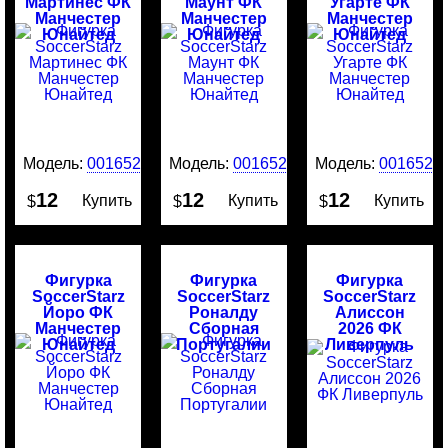
Мартинес ФК
Маунт ФК
Угарте ФК
Манчестер
Манчестер
Манчестер
Юнайтед
Юнайтед
Юнайтед
Модель:
0016525
Модель:
0016524
Модель:
0016523
12
12
12
Купить
Купить
Купить
$
$
$
Фигурка
Фигурка
Фигурка
SoccerStarz
SoccerStarz
SoccerStarz
Йоро ФК
Роналду
Алиссон
Манчестер
Сборная
2026 ФК
Юнайтед
Португалии
Ливерпуль