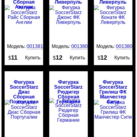
Сборная
Ливерпуль
Ливерпуль
Англии
Модель:
0013818
Модель:
0013808
Модель:
0013805
11
12
12
Купить
Купить
Купить
$
$
$
Фигурка
Фигурка
Фигурка
SoccerStarz
SoccerStarz
SoccerStarz
Диас
Рюдигер
Грилиш ФК
Сборная
Сборная
Манчестер
Португалии
Германии
Сити