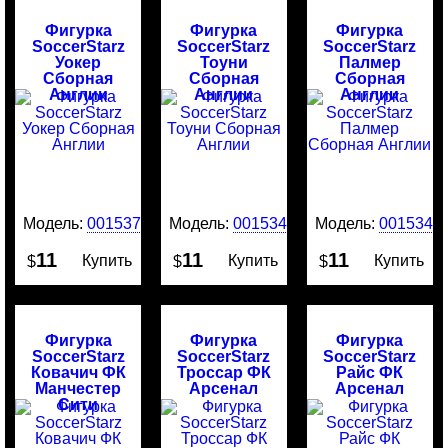
Фигурка
Фигурка
Фигурка
SoccerStarz
SoccerStarz
SoccerStarz
Уокер
Тоуни
Палмер
Сборная
Сборная
Сборная
Англии
Англии
Англии
Модель:
0015375
Модель:
0015342
Модель:
0015341
11
11
11
Купить
Купить
Купить
$
$
$
Фигурка
Фигурка
Фигурка
SoccerStarz
SoccerStarz
SoccerStarz
Ковачич ФК
Троссар ФК
Райс ФК
Манчестер
Арсенал
Арсенал
Сити