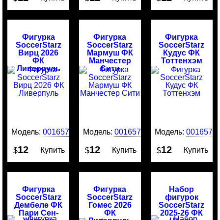
Фигурка
Фигурка
Фигурка
SoccerStarz
SoccerStarz
SoccerStarz
Вирц 2026
Мармуш ФК
Кудус ФК
ФК
Манчестер
Тоттенхэм
Ливерпуль
Сити
Модель:
0016578
Модель:
0016577
Модель:
0016576
12
12
12
Купить
Купить
Купить
$
$
$
Фигурка
Фигурка
Набор
SoccerStarz
SoccerStarz
фигурок
Дембеле ФК
Гомес 2026
SoccerStarz
Пари Сен-
ФК
2025-26 ФК