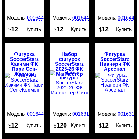
Модель:
0016449
Модель:
0016448
Модель:
0016446
12
12
12
Купить
Купить
Купить
$
$
$
Фигурка
Набор
Фигурка
SoccerStarz
фигурок
SoccerStarz
Хакими ФК
SoccerStarz
Нванери ФК
Пари Сен-
2025-26 ФК
Арсенал
Жермен
Манчестер
Сити
Модель:
0016445
Модель:
0016316
Модель:
0016314
12
120
12
Купить
Купить
Купить
$
$
$