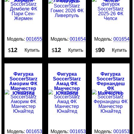
Жермен
Ливерпуль
Челси
Модель:
0016554
Модель:
0016545
Модель:
0016544
12
12
90
Купить
Купить
Купить
$
$
$
Фигурка
Фигурка
Фигурка
SoccerStarz
SoccerStarz
SoccerStarz
Аморим ФК
Амад ФК
Фернандеш
Манчестер
Манчестер
ФК
Юнайтед
Юнайтед
Манчестер
Юнайтед
Модель:
0016534
Модель:
0016532
Модель:
0016530