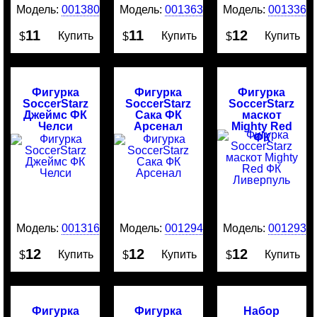
Модель:
0013801
Модель:
0013635
Модель:
0013369
11
11
12
Купить
Купить
Купить
$
$
$
Фигурка
Фигурка
Фигурка
SoccerStarz
SoccerStarz
SoccerStarz
Джеймс ФК
Сака ФК
маскот
Челси
Арсенал
Mighty Red
ФК
Ливерпуль
Модель:
0013161
Модель:
0012942
Модель:
0012938
12
12
12
Купить
Купить
Купить
$
$
$
Фигурка
Фигурка
Набор