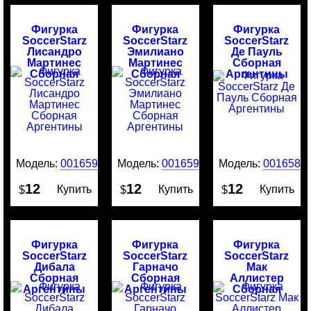
Фигурка
Фигурка
Фигурка
SoccerStarz
SoccerStarz
SoccerStarz
Лисандро
Эмилиано
Де Пауль
Мартинес
Мартинес
Сборная
Сборная
Сборная
Аргентины
Аргентины
Аргентины
Модель:
0016591
Модель:
0016590
Модель:
0016589
12
12
12
Купить
Купить
Купить
$
$
$
Фигурка
Фигурка
Фигурка
SoccerStarz
SoccerStarz
SoccerStarz
Дибала
Гарначо
Мак
Сборная
Сборная
Аллистер
Аргентины
Аргентины
Сборная
Аргентины