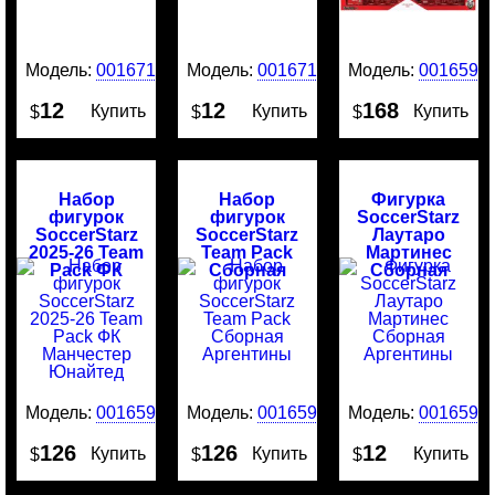
Модель:
0016715
Модель:
0016714
Модель:
0016595
12
12
168
Купить
Купить
Купить
$
$
$
Набор
Набор
Фигурка
фигурок
фигурок
SoccerStarz
SoccerStarz
SoccerStarz
Лаутаро
2025-26 Team
Team Pack
Мартинес
Pack ФК
Сборная
Сборная
Манчестер
Аргентины
Аргентины
Юнайтед
Модель:
0016594
Модель:
0016593
Модель:
0016592
126
126
12
Купить
Купить
Купить
$
$
$