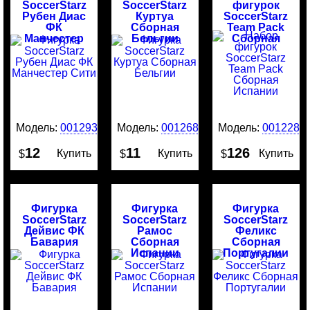
SoccerStarz
SoccerStarz
фигурок
Рубен Диас
Куртуа
SoccerStarz
ФК
Сборная
Team Pack
Манчестер
Бельгии
Сборная
Сити
Испании
Модель:
0012937
Модель:
0012685
Модель:
0012282
12
11
126
Купить
Купить
Купить
$
$
$
Фигурка
Фигурка
Фигурка
SoccerStarz
SoccerStarz
SoccerStarz
Дейвис ФК
Рамос
Феликс
Бавария
Сборная
Сборная
Испании
Португалии