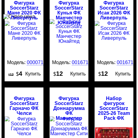
Фигурка
Фигурка
Фигурка
SoccerStarz
SoccerStarz
SoccerStarz
Мане 2020 ФК
Кунья ФК
Исак 2026 ФК
Ливерпуль
Манчестер
Ливерпуль
Юнайтед
Модель:
00007184
Модель:
0016717
Модель:
0016716
4
12
12
Купить
Купить
Купить
$
$
$
12
$
Фигурка
Фигурка
Набор
SoccerStarz
SoccerStarz
фигурок
Гарначо ФК
Доннарумма
SoccerStarz
Челси
ФК
2025-26 Team
Манчестер
Pack ФК
Сити
Ливерпуль