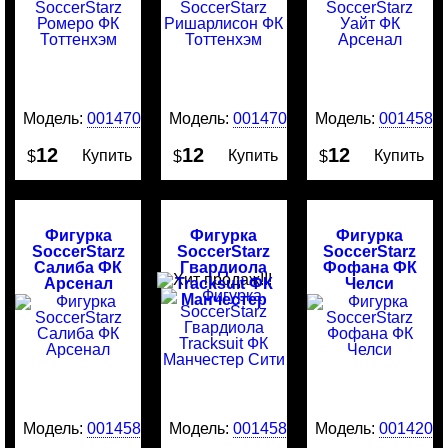
Модель:
0014707
Модель:
0014706
Модель:
0014587
12
12
12
Купить
Купить
Купить
$
$
$
Фигурка
Фигурка
Фигурка
SoccerStarz
SoccerStarz
SoccerStarz
Салиба ФК
Гвардиола
Фофана ФК
Арсенал
Tracksuit ФК
Челси
Манчестер
Сити
Модель:
0014586
Модель:
0014585
Модель:
0014204