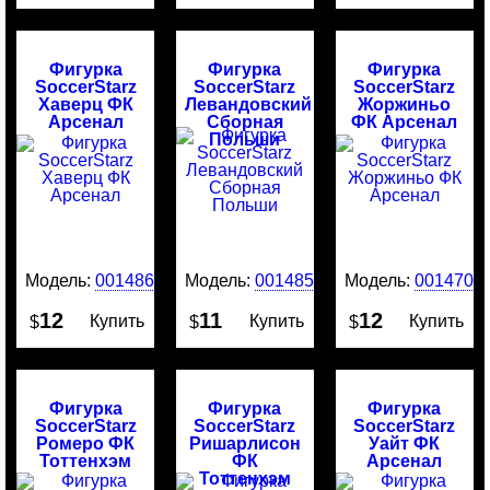
Фигурка
Фигурка
Фигурка
SoccerStarz
SoccerStarz
SoccerStarz
Хаверц ФК
Левандовский
Жоржиньо
Арсенал
Сборная
ФК Арсенал
Польши
Модель:
0014865
Модель:
0014859
Модель:
0014709
12
11
12
Купить
Купить
Купить
$
$
$
Фигурка
Фигурка
Фигурка
SoccerStarz
SoccerStarz
SoccerStarz
Ромеро ФК
Ришарлисон
Уайт ФК
Тоттенхэм
ФК
Арсенал
Тоттенхэм