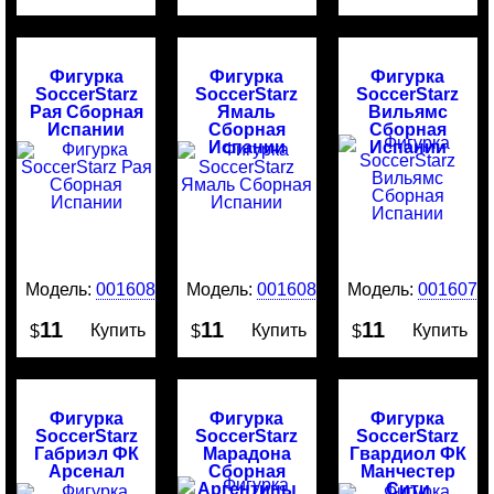
Фигурка
Фигурка
Фигурка
SoccerStarz
SoccerStarz
SoccerStarz
Рая Сборная
Ямаль
Вильямс
Испании
Сборная
Сборная
Испании
Испании
Модель:
0016081
Модель:
0016080
Модель:
0016079
11
11
11
Купить
Купить
Купить
$
$
$
Фигурка
Фигурка
Фигурка
SoccerStarz
SoccerStarz
SoccerStarz
Габриэл ФК
Марадона
Гвардиол ФК
Арсенал
Сборная
Манчестер
Аргентины
Сити