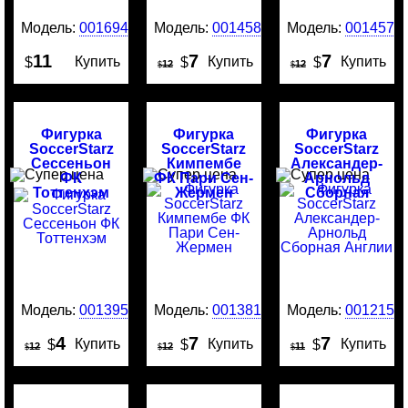
Модель:
0016946
Модель:
0014581
Модель:
0014577
11
7
7
Купить
Купить
Купить
$
$
$
12
12
$
$
Фигурка
Фигурка
Фигурка
SoccerStarz
SoccerStarz
SoccerStarz
Сессеньон
Кимпембе
Александер-
ФК
ФК Пари Сен-
Арнольд
Тоттенхэм
Жермен
Сборная
Англии
Модель:
0013951
Модель:
0013813
Модель:
0012159
4
7
7
Купить
Купить
Купить
$
$
$
12
12
11
$
$
$