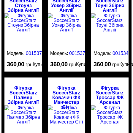
SoccerStarz
SoccerStarz
SoccerStarz
Стоунз
Уокер Збірна
Тоуні Збірна
Збірна Англії
Англії
Англії
Модель:
0015376
Модель:
0015375
Модель:
0015342
360
00
360
00
360
00
Купити
Купити
Купит
,
грн
,
грн
,
грн
Фігурка
Фігурка
Фігурка
SoccerStarz
SoccerStarz
SoccerStarz
Палмер
Ковачич ФК
Троссар ФК
Збірна Англії
Манчестер
Арсенал
Сіті