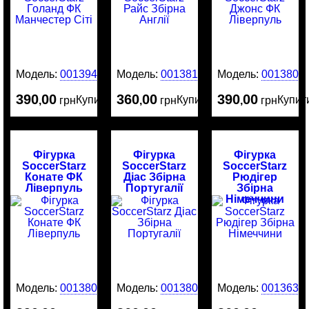
Модель:
0013945
Модель:
0013818
Модель:
0013808
390
00
360
00
390
00
Купити
Купити
Купит
,
грн
,
грн
,
грн
Фігурка
Фігурка
Фігурка
SoccerStarz
SoccerStarz
SoccerStarz
Конате ФК
Діас Збірна
Рюдігер
Ліверпуль
Португалії
Збірна
Німеччини
Модель:
0013805
Модель:
0013801
Модель:
0013635