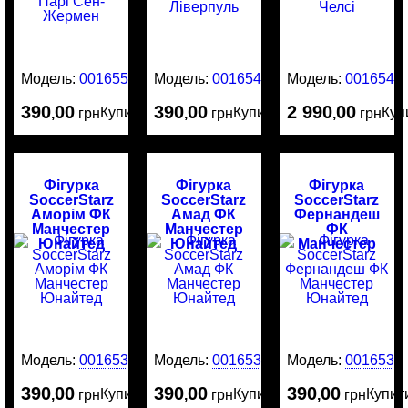
Модель:
0016554
Модель:
0016545
Модель:
0016544
390
00
390
00
2 990
00
Купити
Купити
Куп
,
грн
,
грн
,
грн
Фігурка
Фігурка
Фігурка
SoccerStarz
SoccerStarz
SoccerStarz
Аморім ФК
Амад ФК
Фернандеш
Манчестер
Манчестер
ФК
Юнайтед
Юнайтед
Манчестер
Юнайтед
Модель:
0016534
Модель:
0016532
Модель:
0016530
390
00
390
00
390
00
Купити
Купити
Купит
,
грн
,
грн
,
грн