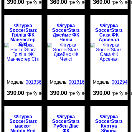
390
00
360
00
360
00
Купити
Купити
Купит
,
грн
,
грн
,
грн
Фігурка
Фігурка
Фігурка
SoccerStarz
SoccerStarz
SoccerStarz
Гріліш ФК
Джеймс ФК
Сака ФК
Манчестер
Челсі
Арсенал
Сіті
Модель:
0013369
Модель:
0013161
Модель:
0012942
390
00
390
00
390
00
Купити
Купити
Купит
,
грн
,
грн
,
грн
Фігурка
Фігурка
Фігурка
SoccerStarz
SoccerStarz
SoccerStarz
маскот
Рубен Діас
Куртуа
Mighty Red
ФК
Збірна