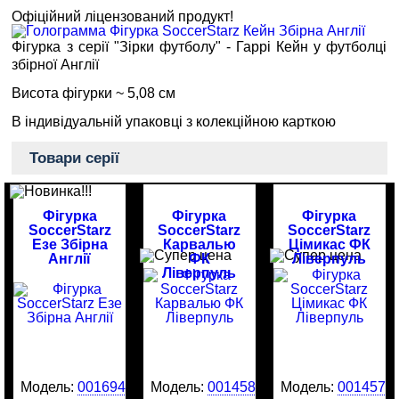
Офіційний ліцензований продукт!
Фігурка з серії "Зірки футболу" - Гаррі Кейн у футболці
збірної Англії
Висота фігурки ~ 5,08 см
В індивідуальній упаковці з колекційною карткою
Товари серії
Фігурка
Фігурка
Фігурка
SoccerStarz
SoccerStarz
SoccerStarz
Езе Збірна
Карвалью
Цімикас ФК
Англії
ФК
Ліверпуль
Ліверпуль
Модель:
0016946
Модель:
0014581
Модель:
0014577