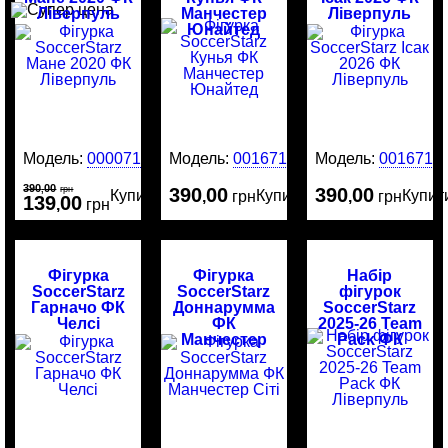
Ліверпуль
Манчестер
Ліверпуль
Юнайтед
Модель:
00007184
Модель:
0016717
Модель:
0016716
390
00
,
грн
390
00
390
00
Купити
Купити
Купит
,
грн
,
грн
139
00
,
грн
Фігурка
Фігурка
Набір
SoccerStarz
SoccerStarz
фігурок
Гарначо ФК
Доннарумма
SoccerStarz
Челсі
ФК
2025-26 Team
Манчестер
Pack ФК
Сіті
Ліверпуль