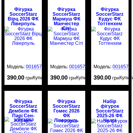
Фігурка
Фігурка
Фігурка
SoccerStarz
SoccerStarz
SoccerStarz
Вірц 2026 ФК
Мармуш ФК
Кудус ФК
Ліверпуль
Манчестер
Тоттенхем
Сіті
Модель:
0016578
Модель:
0016577
Модель:
0016576
390
00
390
00
390
00
Купити
Купити
Купит
,
грн
,
грн
,
грн
Фігурка
Фігурка
Набір
SoccerStarz
SoccerStarz
фігурок
Дембеле ФК
Гомес 2026
SoccerStarz
Парі Сен-
ФК
2025-26 ФК
Жермен
Ліверпуль
Челсі