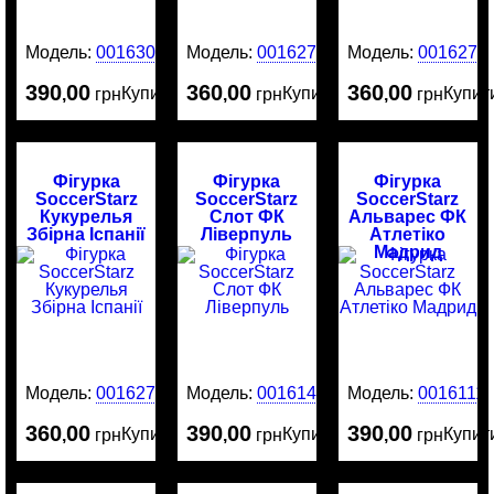
Модель:
0016303
Модель:
0016275
Модель:
0016274
390
00
360
00
360
00
Купити
Купити
Купит
,
грн
,
грн
,
грн
Фігурка
Фігурка
Фігурка
SoccerStarz
SoccerStarz
SoccerStarz
Кукурелья
Слот ФК
Альварес ФК
Збірна Іспанії
Ліверпуль
Атлетіко
Мадрид
Модель:
0016273
Модель:
0016141
Модель:
0016111
360
00
390
00
390
00
Купити
Купити
Купит
,
грн
,
грн
,
грн