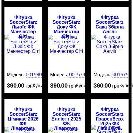
Фігурка
Фігурка
Фігурка
SoccerStarz
SoccerStarz
SoccerStarz
Льюїс ФК
Доку ФК
Сака Збірна
Манчестер
Манчестер
Англії
Сіті
Сіті
Модель:
0015800
Модель:
0015799
Модель:
0015751
390
00
390
00
360
00
Купити
Купити
Купит
,
грн
,
грн
,
грн
Фігурка
Фігурка
Фігурка
SoccerStarz
SoccerStarz
SoccerStarz
Цімикас 2026
Елліотт 2025
Гравенберх
ФК
ФК
2025 ФК
Ліверпуль
Ліверпуль
Ліверпуль