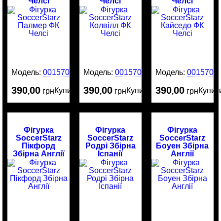
Челсі
Челсі
Челсі
Модель:
0015708
Модель:
0015707
Модель:
0015706
390
00
390
00
390
00
Купити
Купити
Купит
,
грн
,
грн
,
грн
Фігурка
Фігурка
Фігурка
SoccerStarz
SoccerStarz
SoccerStarz
Пікфорд
Родрі Збірна
Боуен Збірна
Збірна Англії
Іспанії
Англії