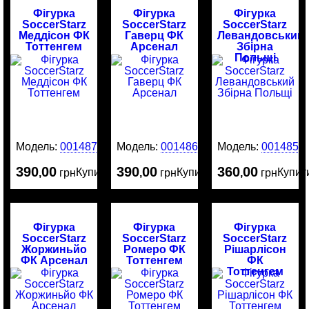
Фігурка
Фігурка
Фігурка
SoccerStarz
SoccerStarz
SoccerStarz
Меддісон ФК
Гаверц ФК
Левандовський
Тоттенгем
Арсенал
Збірна
Польщі
Модель:
0014874
Модель:
0014865
Модель:
0014859
390
00
390
00
360
00
Купити
Купити
Купит
,
грн
,
грн
,
грн
Фігурка
Фігурка
Фігурка
SoccerStarz
SoccerStarz
SoccerStarz
Жоржиньйо
Ромеро ФК
Рішарлісон
ФК Арсенал
Тоттенгем
ФК
Тоттенгем