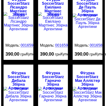
SoccerStarz
SoccerStarz
SoccerStarz
Лісандро
Еміліано
Де Пауль
Мартінес
Мартінес
Збірна
Збірна
Збірна
Аргентини
Аргентини
Аргентини
Модель:
0016591
Модель:
0016590
Модель:
0016589
390
00
390
00
390
00
Купити
Купити
Купит
,
грн
,
грн
,
грн
Фігурка
Фігурка
Фігурка
SoccerStarz
SoccerStarz
SoccerStarz
Дибала
Гарначо
Мак Аллістер
Збірна
Збірна
Збірна
Аргентини
Аргентини
Аргентини