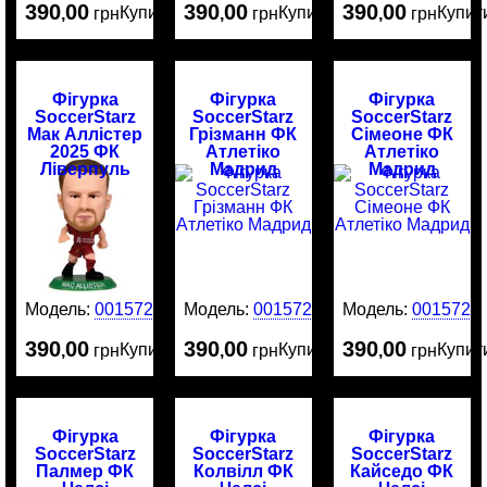
390
00
390
00
390
00
Купити
Купити
Купит
,
грн
,
грн
,
грн
Фігурка
Фігурка
Фігурка
SoccerStarz
SoccerStarz
SoccerStarz
Мак Аллістер
Грізманн ФК
Сімеоне ФК
2025 ФК
Атлетіко
Атлетіко
Ліверпуль
Мадрид
Мадрид
Модель:
0015729
Модель:
0015721
Модель:
0015720
390
00
390
00
390
00
Купити
Купити
Купит
,
грн
,
грн
,
грн
Фігурка
Фігурка
Фігурка
SoccerStarz
SoccerStarz
SoccerStarz
Палмер ФК
Колвілл ФК
Кайседо ФК