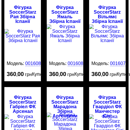
Фігурка
Фігурка
Фігурка
SoccerStarz
SoccerStarz
SoccerStarz
Рая Збірна
Ямаль
Вільямс
Іспанії
Збірна Іспанії
Збірна Іспанії
Модель:
0016081
Модель:
0016080
Модель:
0016079
360
00
360
00
360
00
Купити
Купити
Купит
,
грн
,
грн
,
грн
Фігурка
Фігурка
Фігурка
SoccerStarz
SoccerStarz
SoccerStarz
Габріел ФК
Марадона
Гвардіол ФК
Арсенал
Збірна
Манчестер
Аргентини
Сіті