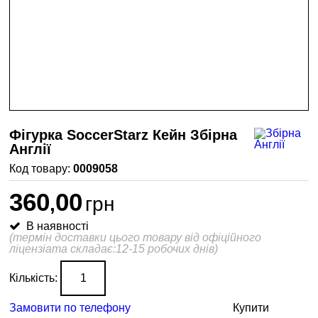
Фігурка SoccerStarz Кейн Збірна
Англії
0009058
360
00
,
грн
В наявності
(термін доставки цього товару від офіційного
ліцензіата складає:12-15 робочих днів)
Кількість:
Замовити по телефону
Купити