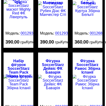
ФК
Манчестер
Бельгії
Ліверпуль
Сіті
Модель:
0012938
Модель:
0012937
Модель:
0012685
390
00
390
00
360
00
Купити
Купити
Купит
,
грн
,
грн
,
грн
Набір
Фігурка
Фігурка
фігурок
SoccerStarz
SoccerStarz
SoccerStarz
Дейвіс ФК
Рамос Збірна
Team Pack
Баварія
Іспанії
Збірна Іспанії