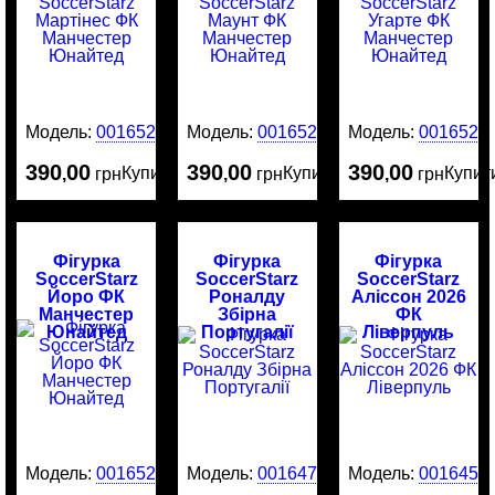
Модель:
0016525
Модель:
0016524
Модель:
0016523
390
00
390
00
390
00
Купити
Купити
Купит
,
грн
,
грн
,
грн
Фігурка
Фігурка
Фігурка
SoccerStarz
SoccerStarz
SoccerStarz
Йоро ФК
Роналду
Аліссон 2026
Манчестер
Збірна
ФК
Юнайтед
Португалії
Ліверпуль
Модель:
0016522
Модель:
0016476
Модель:
0016456