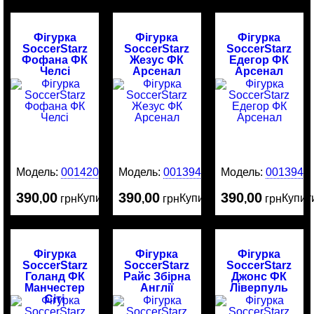
Фігурка
Фігурка
Фігурка
SoccerStarz
SoccerStarz
SoccerStarz
Фофана ФК
Жезус ФК
Едегор ФК
Челсі
Арсенал
Арсенал
Модель:
0014204
Модель:
0013949
Модель:
0013946
390
00
390
00
390
00
Купити
Купити
Купит
,
грн
,
грн
,
грн
Фігурка
Фігурка
Фігурка
SoccerStarz
SoccerStarz
SoccerStarz
Голанд ФК
Райс Збірна
Джонс ФК
Манчестер
Англії
Ліверпуль
Сіті