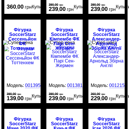
390
00
390
00
360
00
,
грн
,
грн
Купити
Купити
Купит
,
грн
239
00
239
00
,
грн
,
грн
Фігурка
Фігурка
Фігурка
SoccerStarz
SoccerStarz
SoccerStarz
Сессеньйон
Кімпембе ФК
Александер-
ФК
Парі Сен-
Арнольд
Тоттенхем
Жермен
Збірна Англії
Модель:
0013951
Модель:
0013813
Модель:
0012159
390
00
390
00
360
00
,
грн
,
грн
,
грн
Купити
Купити
Купит
139
00
239
00
229
00
,
грн
,
грн
,
грн
Фігурка
Фігурка
Фігурка
SoccerStarz
SoccerStarz
SoccerStarz
Мане 2020 ФК
Кунья ФК
Ісак 2026 ФК