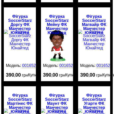
Фігурка
Фігурка
Фігурка
SoccerStarz
SoccerStarz
SoccerStarz
Доргу ФК
Мейну ФК
Магвайр ФК
Манчестер
Манчестер
Манчестер
Юнайтед
Юнайтед
Юнайтед
Модель:
0016529
Модель:
0016528
Модель:
0016526
390
00
390
00
390
00
Купити
Купити
Купит
,
грн
,
грн
,
грн
Фігурка
Фігурка
Фігурка
SoccerStarz
SoccerStarz
SoccerStarz
Мартінес ФК
Маунт ФК
Угарте ФК
Манчестер
Манчестер
Манчестер
Юнайтед
Юнайтед
Юнайтед