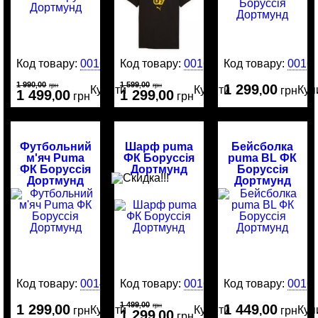
Код товару:
0016711
Код товару:
0016712
Код товару:
0016
1 990
00
1 599
00
,
грн
,
грн
1 299
00
Купити
Купити
Куп
,
грн
1 499
00
1 299
00
,
грн
,
грн
Футбольний
Шарф puma
Бейсболка
м'яч Puma
ФК Боруссія
puma BL ФК
ФК Боруссія
Дортмунд
Боруссія
Дортмунд
Дортмунд
Код товару:
0014797
Код товару:
0016405
Код товару:
0016
1 499
00
1 299
00
,
грн
1 449
00
Купити
Купити
Куп
,
грн
,
грн
1 299
00
,
грн