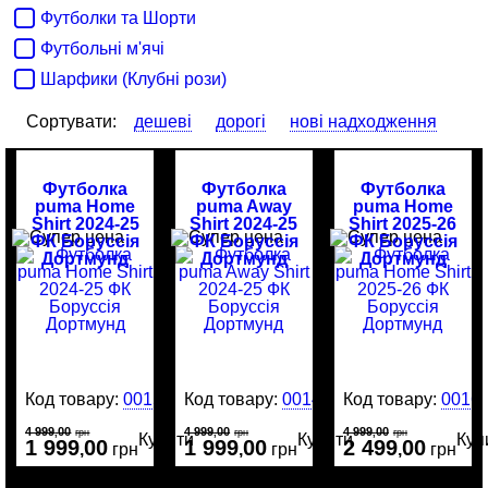
Футболки та Шорти
Футбольні м'ячі
Шарфики (Клубні рози)
Сортувати:
дешеві
дорогі
нові надходження
Футболка
Футболка
Футболка
puma Home
puma Away
puma Home
Shirt 2024-25
Shirt 2024-25
Shirt 2025-26
ФК Боруссія
ФК Боруссія
ФК Боруссія
Дортмунд
Дортмунд
Дортмунд
Код товару:
0015470
Код товару:
0014693
Код товару:
0016
4 999
00
4 999
00
4 999
00
,
грн
,
грн
,
грн
Купити
Купити
Куп
1 999
00
1 999
00
2 499
00
,
грн
,
грн
,
грн