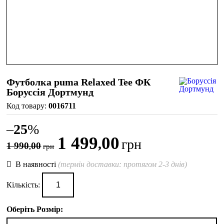
Футболка puma Relaxed Tee ФК
Боруссія Дортмунд
0016711
–
25
%
1 499
00
,
грн
1 990
00
,
грн
В наявності
(термін доставки: протягом 2-3 днів)
Кількість:
Оберіть Розмір: