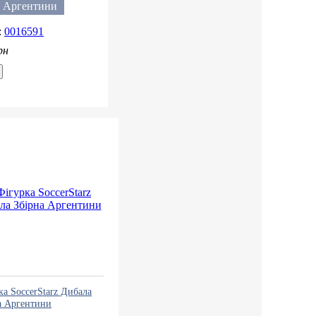
а Аргентини
0016591
рн
ка SoccerStarz Дибала
а Аргентини