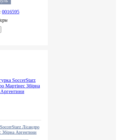
пуль
0016595
0
грн
SoccerStarz Лісандро
с Збірна Аргентини