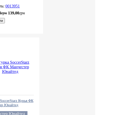
0013951
0
грн
139
,
00
грн
ти
SoccerStarz Кунья ФК
ер Юнайтед
стер Юнайтед