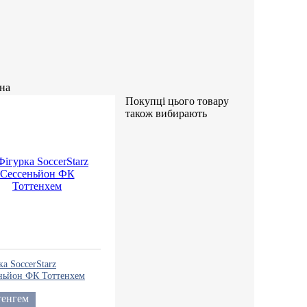
Покупці цього товару
також вибирають
ка SoccerStarz
ньйон ФК Тоттенхем
тенгем