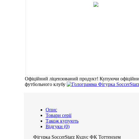
Офіційний ліцензований продукт!
Купуючи офіційни
футбольного клубу
Опис
Товари серії
Також купують
Відгуки (0)
Фігурка SoccerStarz Кудус ФК Тоттенхем