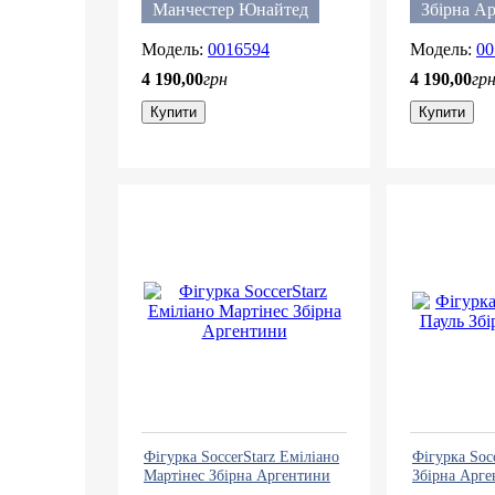
Манчестер Юнайтед
Збірна А
0016594
00
4 190
,
00
грн
4 190
,
00
гр
Купити
Купити
Фігурка SoccerStarz Еміліано
Фігурка Soc
Мартінес Збірна Аргентини
Збірна Арг