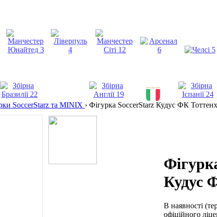
рки SoccerStarz та MINIX
›
Фігурка SoccerStarz Кудус ФК Тоттен
Фігурка
Кудус 
В наявності
(те
офіційного ліце