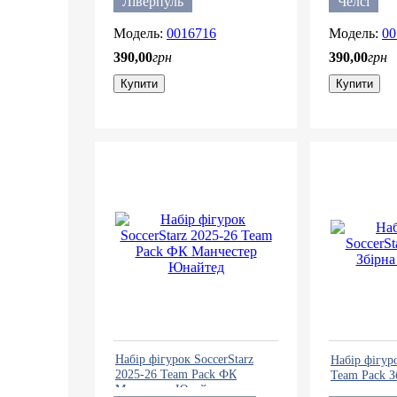
Ліверпуль
Челсі
0016716
00
390
,
00
грн
390
,
00
грн
Купити
Купити
Набір фігурок SoccerStarz
Набір фігуро
2025-26 Team Pack ФК
Team Pack З
Манчестер Юнайтед