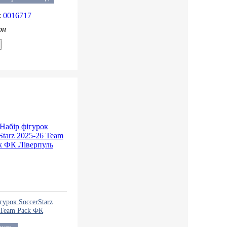
0016717
рн
гурок SoccerStarz
 Team Pack ФК
ль