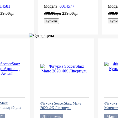
14581
0014577
239
,
00
грн
390
,
00
грн
239
,
00
грн
390
,
0
Купити
Купи
Starz
Фігурка SoccerStarz Мане
Фігурка 
нольд Збірна
2020 ФК Ліверпуль
Манчест
ії
Ліверпуль
Манче