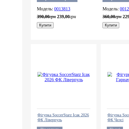
0013813
0012
390
,
00
грн
239
,
00
грн
360
,
00
грн
22
Купити
Купити
Фігурка SoccerStarz Ісак 2026
Фігурка Soc
ФК Ліверпуль
ФК Челсі