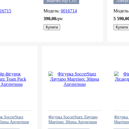
Манчестер Сіті
Лівер
16715
0016714
390
,
00
грн
5 590
,
0
Купити
Купити
к SoccerStarz
Фігурка SoccerStarz Лаутаро
Фігурка 
бірна Аргентини
Мартінес Збірна Аргентини
Мартіне