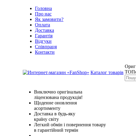
Головна
Про нас
Як замовити?
Оплата
Доставка
Гарантія
Відгуки
Співпраця
Контакти
Оригі
ТОПо
Каталог товарів
Виключно оригінальна
ліцензована продукція!
Щоденне оновлення
асортименту
Доставка в будь-яку
країну світу
Легкий обмін і повернення товару
в гарантійний термін