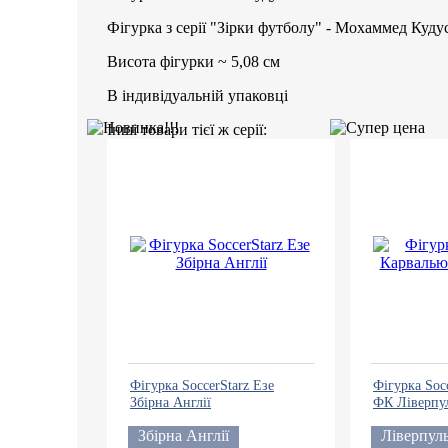
Фігурка з серії "Зірки футболу" - Мохаммед Куд
Висота фігурки ~ 5,08 см
В індивідуальній упаковці
Інші товари тієї ж серії:
Фігурка SoccerStarz Езе
Фігурка Soc
Збірна Англії
ФК Ліверпу
Збірна Англії
Ліверпул