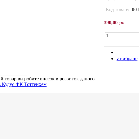
Код товару:
00
390
,
00
грн
у вибране
й товар
ви робите внесок в розвиток даного