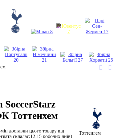
хем
 SoccerStarz
ФК Тоттенхем
рмін доставки цього товару від
Тоттенгем
нзіата складає:12-15 робочих днів)