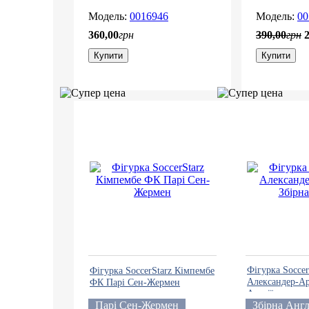
0016946
00
360
,
00
грн
390
,
00
грн
Купити
Купити
Фігурка Soccer
Фігурка SoccerStarz Кімпембе
Александер-Ар
ФК Парі Сен-Жермен
Англії
Парі Сен-Жермен
Збірна Англ