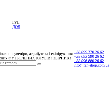
ГРН
ДОЛ
+38 099
370 26 62
нальні сувеніри, атрибутика і екіпірування
+38 093
590 26 62
вих ФУТБОЛЬНИХ КЛУБІВ і ЗБІРНИХ!
+38 096
880 26 62
info@fan-shop.com.ua