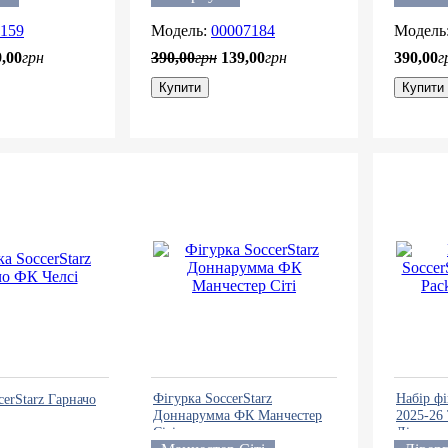
159
00007184
9
,
00
грн
390
,
00
грн
139
,
00
грн
390
,
00
г
Купити
Купити
Фігурка SoccerStarz
Набір фі
cerStarz Гарначо
Доннарумма ФК Манчестер
2025-26
Сіті
Ліверпу