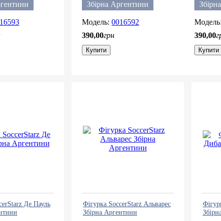
ргентини
Збірна Аргентини
Збірн
16593
0016592
н
390
,
00
грн
390
,
00
г
Купити
Купити
cerStarz Де Пауль
Фігурка SoccerStarz Альварес
Фігур
ентини
Збірна Аргентини
Збірн