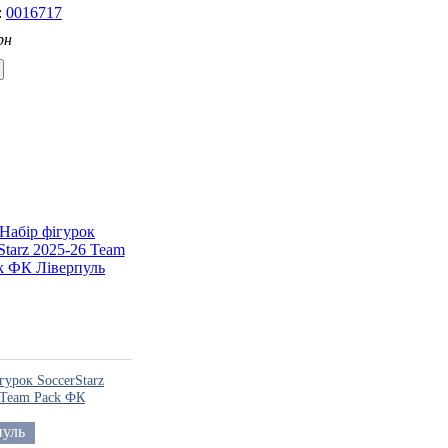
0016717
рн
гурок SoccerStarz
 Team Pack ФК
ль
пуль