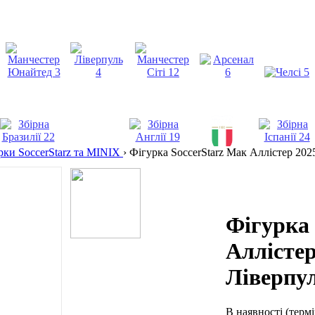
рки SoccerStarz та MINIX
›
Фігурка SoccerStarz Мак Аллістер 20
Фігурка 
Аллісте
Ліверпу
В наявності
(терм