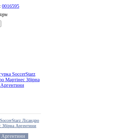
0016595
0
грн
SoccerStarz Лісандро
с Збірна Аргентини
а Аргентини