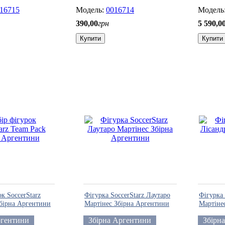
16715
0016714
390
,
00
грн
5 590
,
0
Купити
Купити
к SoccerStarz
Фігурка SoccerStarz Лаутаро
Фігурка 
бірна Аргентини
Мартінес Збірна Аргентини
Мартіне
ргентини
Збірна Аргентини
Збірн