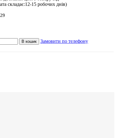
ата складає:12-15 робочих днів)
29
Замовити по телефону
В кошик