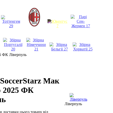
25 ФК Ліверпуль
SoccerStarz Мак
р 2025 ФК
ль
Ліверпуль
ін доставки цього товару від