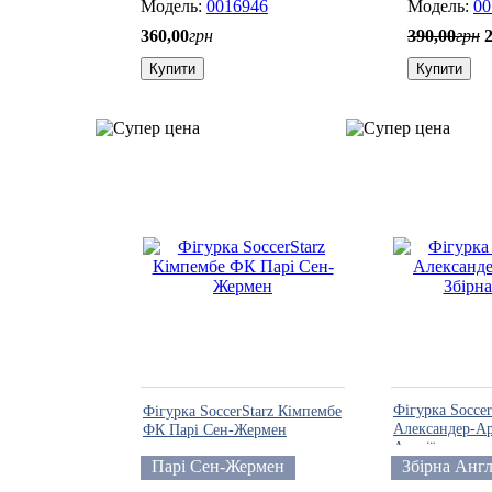
0016946
00
360
,
00
грн
390
,
00
грн
Купити
Купити
Фігурка Soccer
Фігурка SoccerStarz Кімпембе
Александер-Ар
ФК Парі Сен-Жермен
Англії
Парі Сен-Жермен
Збірна Англ