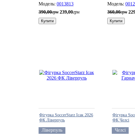
0013813
0012
390
,
00
грн
239
,
00
грн
360
,
00
грн
22
Купити
Купити
Фігурка SoccerStarz Ісак 2026
Фігурка Soc
ФК Ліверпуль
ФК Челсі
Ліверпуль
Челсі