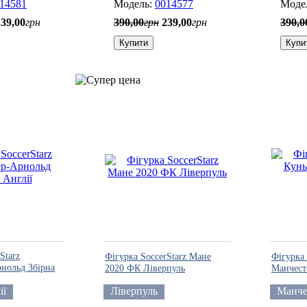
14581
0014577
239
,
00
грн
390
,
00
грн
239
,
00
грн
390
,
0
Купити
Купи
Starz
Фігурка SoccerStarz Мане
Фігурка 
нольд Збірна
2020 ФК Ліверпуль
Манчест
ії
Ліверпуль
Манче