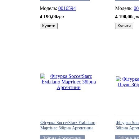
0016594
00
4 190
,
00
грн
4 190
,
00
гр
Купити
Купити
Фігурка SoccerStarz Еміліано
Фігурка Soc
Мартінес Збірна Аргентини
Збірна Арг
Збірна Аргентини
Збірна А