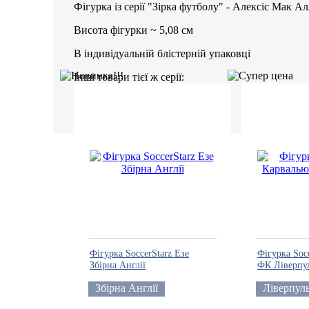
Фігурка із серії "Зірка футболу" - Алексіс Мак А
Висота фігурки ~ 5,08 см
В індивідуальній блістерній упаковці
Інші товари тієї ж серії:
Фігурка SoccerStarz Езе
Фігурка Soc
Збірна Англії
ФК Ліверпу
Збірна Англії
Ліверпул