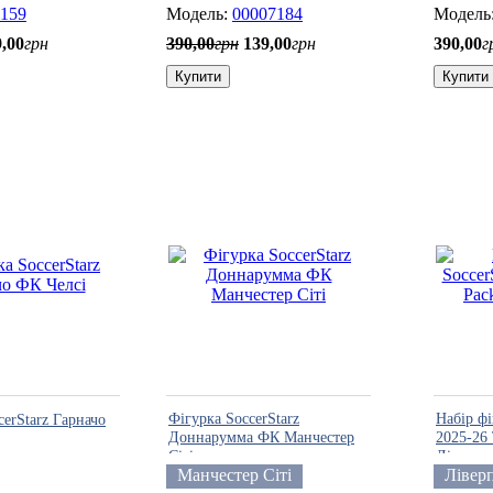
159
00007184
9
,
00
грн
390
,
00
грн
139
,
00
грн
390
,
00
г
Купити
Купити
Фігурка SoccerStarz
Набір фі
cerStarz Гарначо
Доннарумма ФК Манчестер
2025-26
Сіті
Ліверпу
Манчестер Сіті
Лівер