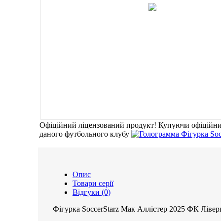
Офіційний ліцензований продукт!
Купуючи офіційни
даного футбольного клубу
Опис
Товари серії
Відгуки (0)
Фігурка SoccerStarz Мак Аллістер 2025 ФК Лівер