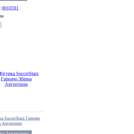
0016591
рн
ка SoccerStarz Гарначо
а Аргентини
рна Аргентини