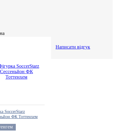
Написати відгук
ка SoccerStarz
ньйон ФК Тоттенхем
тенгем