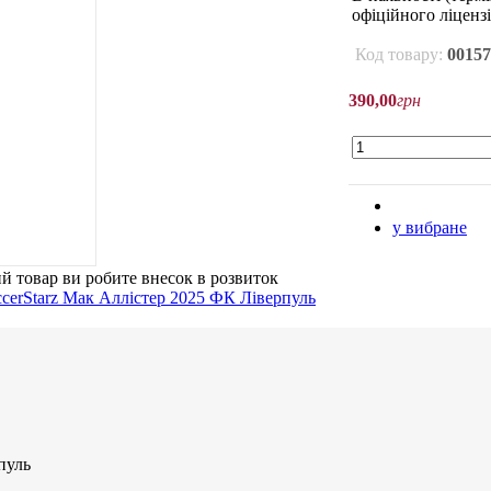
офіційного ліцензі
Код товару:
00157
390
,
00
грн
у вибране
й товар
ви робите внесок в розвиток
пуль