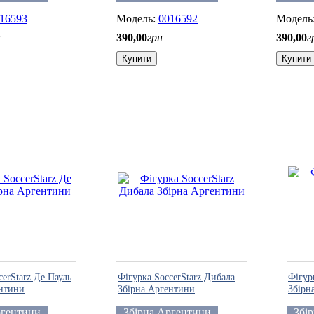
16593
0016592
н
390
,
00
грн
390
,
00
г
Купити
Купити
cerStarz Де Пауль
Фігурка SoccerStarz Дибала
Фігур
ентини
Збірна Аргентини
Збірн
ргентини
Збірна Аргентини
Збі