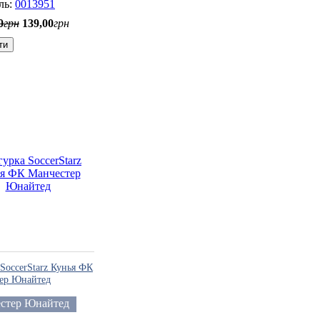
0013951
0
грн
139
,
00
грн
ти
SoccerStarz Кунья ФК
ер Юнайтед
стер Юнайтед