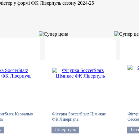
ллістер у формі ФК Ліверпуль сезону 2024-25
cerStarz Карвалью
Фігурка SoccerStarz Цімикас
Фігур
ль
ФК Ліверпуль
Сессе
ь
Ліверпуль
Тот