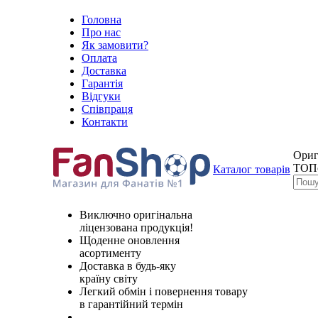
Головна
Про нас
Як замовити?
Оплата
Доставка
Гарантія
Відгуки
Співпраця
Контакти
Ориг
ТОП
Каталог товарів
Виключно оригінальна
ліцензована продукція!
Щоденне оновлення
асортименту
Доставка в будь-яку
країну світу
Легкий обмін і повернення товару
в гарантійний термін