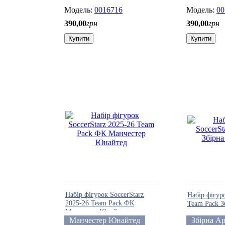
0016716
00
390
,
00
грн
390
,
00
грн
Купити
Купити
Набір фігурок SoccerStarz
Набір фігуро
2025-26 Team Pack ФК
Team Pack З
Манчестер Юнайтед
Манчестер Юнайтед
Збірна А