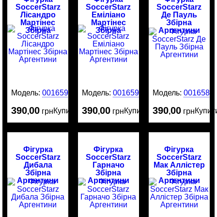
SoccerStarz
SoccerStarz
SoccerStarz
Лісандро
Еміліано
Де Пауль
Мартінес
Мартінес
Збірна
Збірна
Збірна
Аргентини
Аргентини
Аргентини
Модель:
0016591
Модель:
0016590
Модель:
0016589
390
00
390
00
390
00
Купити
Купити
Купит
,
грн
,
грн
,
грн
Фігурка
Фігурка
Фігурка
SoccerStarz
SoccerStarz
SoccerStarz
Дибала
Гарначо
Мак Аллістер
Збірна
Збірна
Збірна
Аргентини
Аргентини
Аргентини