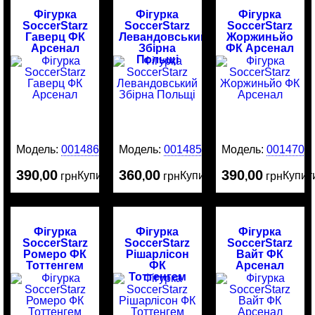
Фігурка
Фігурка
Фігурка
SoccerStarz
SoccerStarz
SoccerStarz
Гаверц ФК
Левандовський
Жоржиньйо
Арсенал
Збірна
ФК Арсенал
Польщі
Модель:
0014865
Модель:
0014859
Модель:
0014709
390
00
360
00
390
00
Купити
Купити
Купит
,
грн
,
грн
,
грн
Фігурка
Фігурка
Фігурка
SoccerStarz
SoccerStarz
SoccerStarz
Ромеро ФК
Рішарлісон
Вайт ФК
Тоттенгем
ФК
Арсенал
Тоттенгем