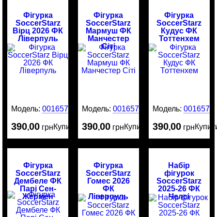
Фігурка
Фігурка
Фігурка
SoccerStarz
SoccerStarz
SoccerStarz
Вірц 2026 ФК
Мармуш ФК
Кудус ФК
Ліверпуль
Манчестер
Тоттенхем
Сіті
Модель:
0016578
Модель:
0016577
Модель:
0016576
390
00
390
00
390
00
Купити
Купити
Купит
,
грн
,
грн
,
грн
Фігурка
Фігурка
Набір
SoccerStarz
SoccerStarz
фігурок
Дембеле ФК
Гомес 2026
SoccerStarz
Парі Сен-
ФК
2025-26 ФК
Жермен
Ліверпуль
Челсі