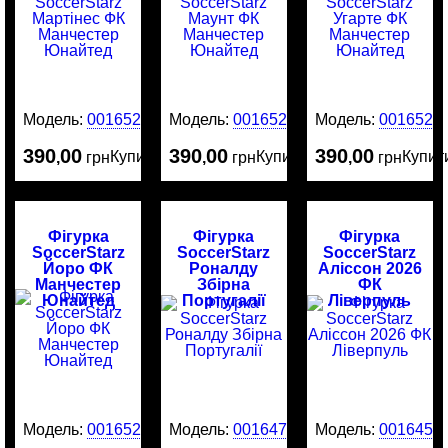
Модель:
0016525
Модель:
0016524
Модель:
0016523
390
00
390
00
390
00
Купити
Купити
Купит
,
грн
,
грн
,
грн
Фігурка
Фігурка
Фігурка
SoccerStarz
SoccerStarz
SoccerStarz
Йоро ФК
Роналду
Аліссон 2026
Манчестер
Збірна
ФК
Юнайтед
Португалії
Ліверпуль
Модель:
0016522
Модель:
0016476
Модель:
0016456