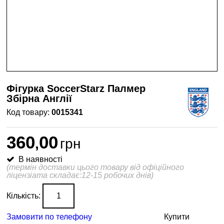
Фігурка SoccerStarz Палмер
Збірна Англії
0015341
360
00
,
грн
В наявності
(термін доставки цього товару від офіційного
ліцензіата складає:12-15 робочих днів)
Кількість:
Замовити по телефону
Купити