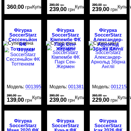
390
00
390
00
360
00
,
грн
,
грн
Купити
Купити
Купит
,
грн
239
00
239
00
,
грн
,
грн
Фігурка
Фігурка
Фігурка
SoccerStarz
SoccerStarz
SoccerStarz
Сессеньйон
Кімпембе ФК
Александер-
ФК
Парі Сен-
Арнольд
Тоттенхем
Жермен
Збірна Англії
Модель:
0013951
Модель:
0013813
Модель:
0012159
390
00
390
00
360
00
,
грн
,
грн
,
грн
Купити
Купити
Купит
139
00
239
00
229
00
,
грн
,
грн
,
грн
Фігурка
Фігурка
Фігурка
SoccerStarz
SoccerStarz
SoccerStarz
Мане 2020 ФК
Кунья ФК
Ісак 2026 ФК