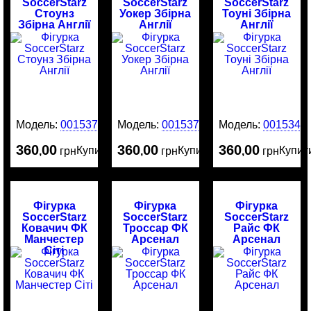
SoccerStarz
SoccerStarz
SoccerStarz
Стоунз
Уокер Збірна
Тоуні Збірна
Збірна Англії
Англії
Англії
Модель:
0015376
Модель:
0015375
Модель:
0015342
360
00
360
00
360
00
Купити
Купити
Купит
,
грн
,
грн
,
грн
Фігурка
Фігурка
Фігурка
SoccerStarz
SoccerStarz
SoccerStarz
Ковачич ФК
Троссар ФК
Райс ФК
Манчестер
Арсенал
Арсенал
Сіті