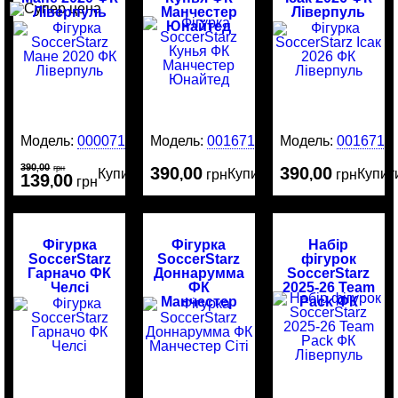
Ліверпуль
Манчестер
Ліверпуль
Юнайтед
Модель:
00007184
Модель:
0016717
Модель:
0016716
390
00
,
грн
390
00
390
00
Купити
Купити
Купит
,
грн
,
грн
139
00
,
грн
Фігурка
Фігурка
Набір
SoccerStarz
SoccerStarz
фігурок
Гарначо ФК
Доннарумма
SoccerStarz
Челсі
ФК
2025-26 Team
Манчестер
Pack ФК
Сіті
Ліверпуль