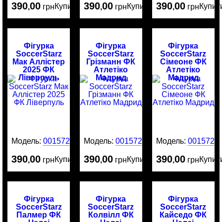
390
00
390
00
390
00
Купити
Купити
Купит
,
грн
,
грн
,
грн
Фігурка
Фігурка
Фігурка
SoccerStarz
SoccerStarz
SoccerStarz
Мак Аллістер
Грізманн ФК
Сімеоне ФК
2025 ФК
Атлетіко
Атлетіко
Ліверпуль
Мадрид
Мадрид
Модель:
0015729
Модель:
0015721
Модель:
0015720
390
00
390
00
390
00
Купити
Купити
Купит
,
грн
,
грн
,
грн
Фігурка
Фігурка
Фігурка
SoccerStarz
SoccerStarz
SoccerStarz
Палмер ФК
Колвілл ФК
Кайседо ФК