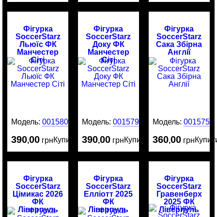
Фігурка
Фігурка
Фігурка
SoccerStarz
SoccerStarz
SoccerStarz
Льюїс ФК
Доку ФК
Сака Збірна
Манчестер
Манчестер
Англії
Сіті
Сіті
Модель:
0015800
Модель:
0015799
Модель:
0015751
390
00
390
00
360
00
Купити
Купити
Купит
,
грн
,
грн
,
грн
Фігурка
Фігурка
Фігурка
SoccerStarz
SoccerStarz
SoccerStarz
Цімикас 2026
Елліотт 2025
Гравенберх
ФК
ФК
2025 ФК
Ліверпуль
Ліверпуль
Ліверпуль