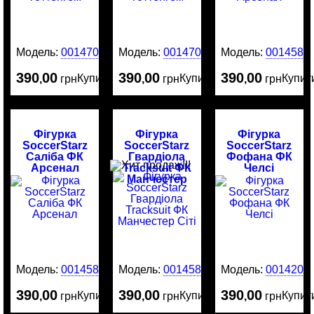
Модель:
0014707
Модель:
0014706
Модель:
0014587
390
00
390
00
390
00
Купити
Купити
Купит
,
грн
,
грн
,
грн
Фігурка
Фігурка
Фігурка
SoccerStarz
SoccerStarz
SoccerStarz
Саліба ФК
Гвардіола
Фофана ФК
Арсенал
Tracksuit ФК
Челсі
Манчестер
Сіті
Модель:
0014586
Модель:
0014585
Модель:
0014204
390
00
390
00
390
00
Купити
Купити
Купит
,
грн
,
грн
,
грн