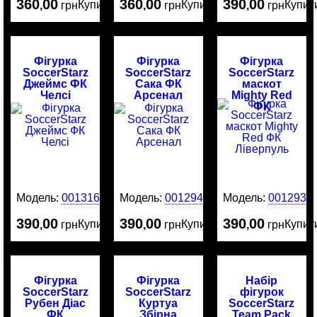
360
00
360
00
390
00
Купити
Купити
Купит
,
грн
,
грн
,
грн
Фігурка
Фігурка
Фігурка
SoccerStarz
SoccerStarz
SoccerStarz
Джеймс ФК
Сака ФК
маскот
Челсі
Арсенал
Mighty Red
ФК
Ліверпуль
Модель:
0013161
Модель:
0012942
Модель:
0012938
390
00
390
00
390
00
Купити
Купити
Купит
,
грн
,
грн
,
грн
Фігурка
Фігурка
Набір
SoccerStarz
SoccerStarz
фігурок
Рубен Діас
Куртуа
SoccerStarz
ФК
Збірна
Team Pack