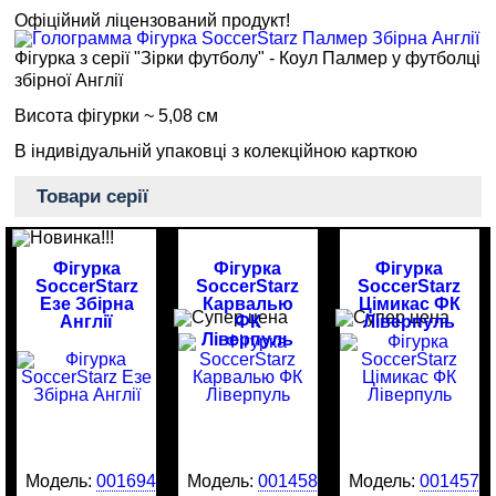
Офіційний ліцензований продукт!
Фігурка з серії "Зірки футболу" - Коул Палмер у футболці
збірної Англії
Висота фігурки ~ 5,08 см
В індивідуальній упаковці з колекційною карткою
Товари серії
Фігурка
Фігурка
Фігурка
SoccerStarz
SoccerStarz
SoccerStarz
Езе Збірна
Карвалью
Цімикас ФК
Англії
ФК
Ліверпуль
Ліверпуль
Модель:
0016946
Модель:
0014581
Модель:
0014577