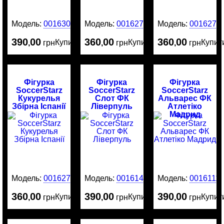
Модель:
0016303
Модель:
0016275
Модель:
0016274
390
00
360
00
360
00
Купити
Купити
Купит
,
грн
,
грн
,
грн
Фігурка
Фігурка
Фігурка
SoccerStarz
SoccerStarz
SoccerStarz
Кукурелья
Слот ФК
Альварес ФК
Збірна Іспанії
Ліверпуль
Атлетіко
Мадрид
Модель:
0016273
Модель:
0016141
Модель:
0016111
360
00
390
00
390
00
Купити
Купити
Купит
,
грн
,
грн
,
грн