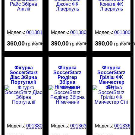
Модель:
0013818
Модель:
0013808
Модель:
0013805
360
00
390
00
390
00
Купити
Купити
Купит
,
грн
,
грн
,
грн
Фігурка
Фігурка
Фігурка
SoccerStarz
SoccerStarz
SoccerStarz
Діас Збірна
Рюдігер
Гріліш ФК
Португалії
Збірна
Манчестер
Німеччини
Сіті
Модель:
0013801
Модель:
0013635
Модель:
0013369