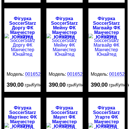
Фігурка
Фігурка
Фігурка
SoccerStarz
SoccerStarz
SoccerStarz
Доргу ФК
Мейну ФК
Магвайр ФК
Манчестер
Манчестер
Манчестер
Юнайтед
Юнайтед
Юнайтед
Модель:
0016529
Модель:
0016528
Модель:
0016526
390
00
390
00
390
00
Купити
Купити
Купит
,
грн
,
грн
,
грн
Фігурка
Фігурка
Фігурка
SoccerStarz
SoccerStarz
SoccerStarz
Мартінес ФК
Маунт ФК
Угарте ФК
Манчестер
Манчестер
Манчестер
Юнайтед
Юнайтед
Юнайтед