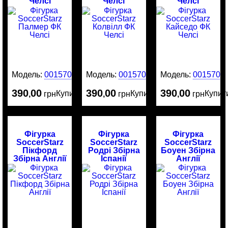
Челсі
Челсі
Челсі
Модель:
0015708
Модель:
0015707
Модель:
0015706
390
00
390
00
390
00
Купити
Купити
Купит
,
грн
,
грн
,
грн
Фігурка
Фігурка
Фігурка
SoccerStarz
SoccerStarz
SoccerStarz
Пікфорд
Родрі Збірна
Боуен Збірна
Збірна Англії
Іспанії
Англії