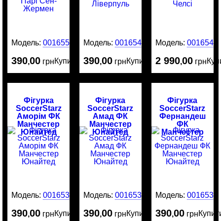
Модель:
0016554
Модель:
0016545
Модель:
0016544
390
00
390
00
2 990
00
Купити
Купити
Куп
,
грн
,
грн
,
грн
Фігурка
Фігурка
Фігурка
SoccerStarz
SoccerStarz
SoccerStarz
Аморім ФК
Амад ФК
Фернандеш
Манчестер
Манчестер
ФК
Юнайтед
Юнайтед
Манчестер
Юнайтед
Модель:
0016534
Модель:
0016532
Модель:
0016530
390
00
390
00
390
00
Купити
Купити
Купит
,
грн
,
грн
,
грн