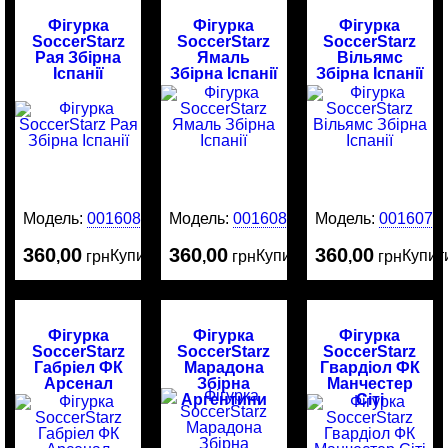
Фігурка
Фігурка
Фігурка
SoccerStarz
SoccerStarz
SoccerStarz
Рая Збірна
Ямаль
Вільямс
Іспанії
Збірна Іспанії
Збірна Іспанії
Модель:
0016081
Модель:
0016080
Модель:
0016079
360
00
360
00
360
00
Купити
Купити
Купит
,
грн
,
грн
,
грн
Фігурка
Фігурка
Фігурка
SoccerStarz
SoccerStarz
SoccerStarz
Габріел ФК
Марадона
Гвардіол ФК
Арсенал
Збірна
Манчестер
Аргентини
Сіті