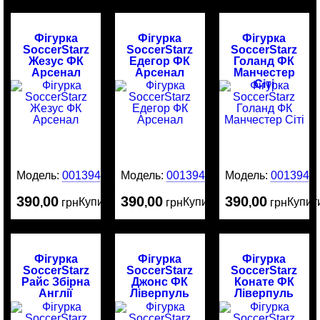
Фігурка
Фігурка
Фігурка
SoccerStarz
SoccerStarz
SoccerStarz
Жезус ФК
Едегор ФК
Голанд ФК
Арсенал
Арсенал
Манчестер
Сіті
Модель:
0013949
Модель:
0013946
Модель:
0013945
390
00
390
00
390
00
Купити
Купити
Купит
,
грн
,
грн
,
грн
Фігурка
Фігурка
Фігурка
SoccerStarz
SoccerStarz
SoccerStarz
Райс Збірна
Джонс ФК
Конате ФК
Англії
Ліверпуль
Ліверпуль