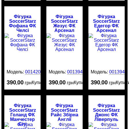
Фігурка
Фігурка
Фігурка
SoccerStarz
SoccerStarz
SoccerStarz
Фофана ФК
Жезус ФК
Едегор ФК
Челсі
Арсенал
Арсенал
Модель:
0014204
Модель:
0013949
Модель:
0013946
390
00
390
00
390
00
Купити
Купити
Купит
,
грн
,
грн
,
грн
Фігурка
Фігурка
Фігурка
SoccerStarz
SoccerStarz
SoccerStarz
Голанд ФК
Райс Збірна
Джонс ФК
Манчестер
Англії
Ліверпуль
Сіті