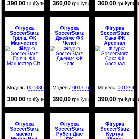
390
00
360
00
360
00
Купити
Купити
Купит
,
грн
,
грн
,
грн
Фігурка
Фігурка
Фігурка
SoccerStarz
SoccerStarz
SoccerStarz
Гріліш ФК
Джеймс ФК
Сака ФК
Манчестер
Челсі
Арсенал
Сіті
Модель:
0013369
Модель:
0013161
Модель:
0012942
390
00
390
00
390
00
Купити
Купити
Купит
,
грн
,
грн
,
грн
Фігурка
Фігурка
Фігурка
SoccerStarz
SoccerStarz
SoccerStarz
маскот
Рубен Діас
Куртуа
Mighty Red
ФК
Збірна