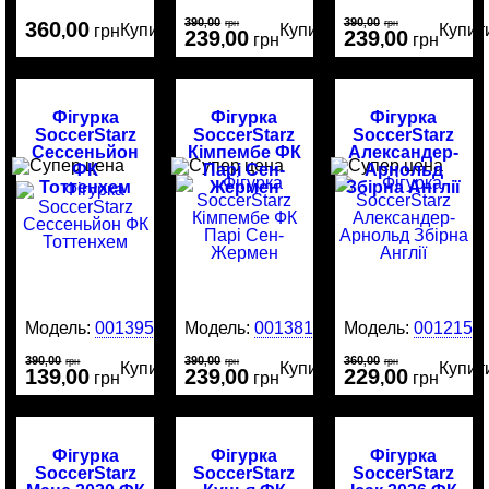
390
00
390
00
360
00
,
грн
,
грн
Купити
Купити
Купит
,
грн
239
00
239
00
,
грн
,
грн
Фігурка
Фігурка
Фігурка
SoccerStarz
SoccerStarz
SoccerStarz
Сессеньйон
Кімпембе ФК
Александер-
ФК
Парі Сен-
Арнольд
Тоттенхем
Жермен
Збірна Англії
Модель:
0013951
Модель:
0013813
Модель:
0012159
390
00
390
00
360
00
,
грн
,
грн
,
грн
Купити
Купити
Купит
139
00
239
00
229
00
,
грн
,
грн
,
грн
Фігурка
Фігурка
Фігурка
SoccerStarz
SoccerStarz
SoccerStarz