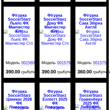
Фігурка
Фігурка
Фігурка
SoccerStarz
SoccerStarz
SoccerStarz
Льюїс ФК
Доку ФК
Сака Збірна
Манчестер
Манчестер
Англії
Сіті
Сіті
Модель:
0015800
Модель:
0015799
Модель:
0015751
390
00
390
00
360
00
Купити
Купити
Купит
,
грн
,
грн
,
грн
Фігурка
Фігурка
Фігурка
SoccerStarz
SoccerStarz
SoccerStarz
Цімикас 2026
Елліотт 2025
Гравенберх
ФК
ФК
2025 ФК
Ліверпуль
Ліверпуль
Ліверпуль