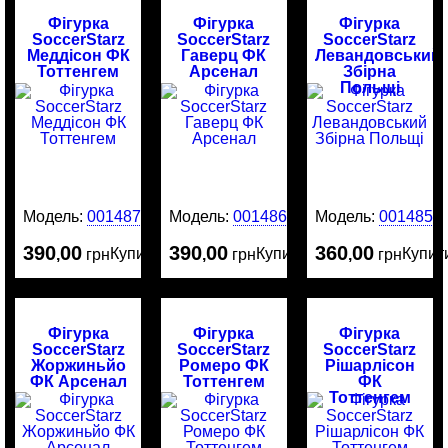
Фігурка
Фігурка
Фігурка
SoccerStarz
SoccerStarz
SoccerStarz
Меддісон ФК
Гаверц ФК
Левандовський
Тоттенгем
Арсенал
Збірна
Польщі
Модель:
0014874
Модель:
0014865
Модель:
0014859
390
00
390
00
360
00
Купити
Купити
Купит
,
грн
,
грн
,
грн
Фігурка
Фігурка
Фігурка
SoccerStarz
SoccerStarz
SoccerStarz
Жоржиньйо
Ромеро ФК
Рішарлісон
ФК Арсенал
Тоттенгем
ФК
Тоттенгем