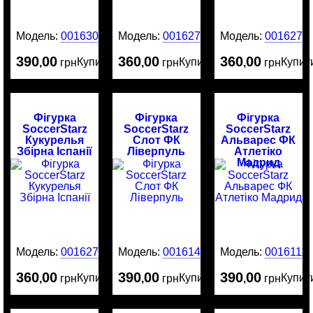
Модель:
0016303
Модель:
0016275
Модель:
0016274
390
00
360
00
360
00
Купити
Купити
Купит
,
грн
,
грн
,
грн
Фігурка
Фігурка
Фігурка
SoccerStarz
SoccerStarz
SoccerStarz
Кукурелья
Слот ФК
Альварес ФК
Збірна Іспанії
Ліверпуль
Атлетіко
Мадрид
Модель:
0016273
Модель:
0016141
Модель:
0016111
360
00
390
00
390
00
Купити
Купити
Купит
,
грн
,
грн
,
грн