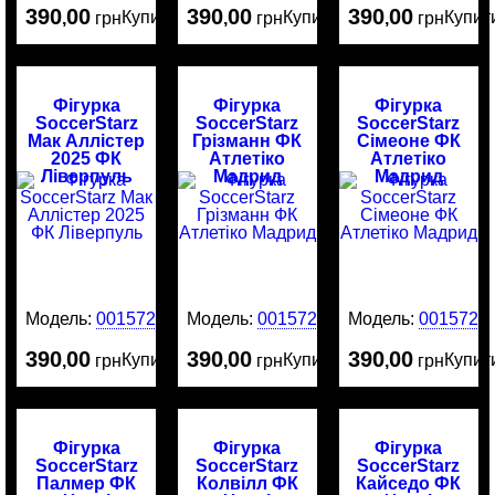
390
00
390
00
390
00
Купити
Купити
Купит
,
грн
,
грн
,
грн
Фігурка
Фігурка
Фігурка
SoccerStarz
SoccerStarz
SoccerStarz
Мак Аллістер
Грізманн ФК
Сімеоне ФК
2025 ФК
Атлетіко
Атлетіко
Ліверпуль
Мадрид
Мадрид
Модель:
0015729
Модель:
0015721
Модель:
0015720
390
00
390
00
390
00
Купити
Купити
Купит
,
грн
,
грн
,
грн
Фігурка
Фігурка
Фігурка
SoccerStarz
SoccerStarz
SoccerStarz
Палмер ФК
Колвілл ФК
Кайседо ФК