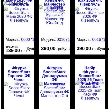
Мане 2020 ФК
Кунья ФК
Ісак 2026 ФК
Ліверпуль
Манчестер
Ліверпуль
Юнайтед
Модель:
00007184
Модель:
0016717
Модель:
0016716
390
00
,
грн
390
00
390
00
Купити
Купити
Купит
,
грн
,
грн
139
00
,
грн
Фігурка
Фігурка
Набір
SoccerStarz
SoccerStarz
фігурок
Гарначо ФК
Доннарумма
SoccerStarz
Челсі
ФК
2025-26 Team
Манчестер
Pack ФК
Сіті
Ліверпуль