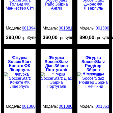
Модель:
0013945
Модель:
0013818
Модель:
0013808
390
00
360
00
390
00
Купити
Купити
Купит
,
грн
,
грн
,
грн
Фігурка
Фігурка
Фігурка
SoccerStarz
SoccerStarz
SoccerStarz
Конате ФК
Діас Збірна
Рюдігер
Ліверпуль
Португалії
Збірна
Німеччини
Модель:
0013805
Модель:
0013801
Модель:
0013635