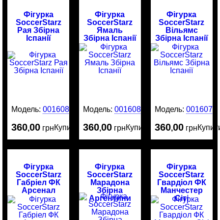
Фігурка
Фігурка
Фігурка
SoccerStarz
SoccerStarz
SoccerStarz
Рая Збірна
Ямаль
Вільямс
Іспанії
Збірна Іспанії
Збірна Іспанії
Модель:
0016081
Модель:
0016080
Модель:
0016079
360
00
360
00
360
00
Купити
Купити
Купит
,
грн
,
грн
,
грн
Фігурка
Фігурка
Фігурка
SoccerStarz
SoccerStarz
SoccerStarz
Габріел ФК
Марадона
Гвардіол ФК
Арсенал
Збірна
Манчестер
Аргентини
Сіті