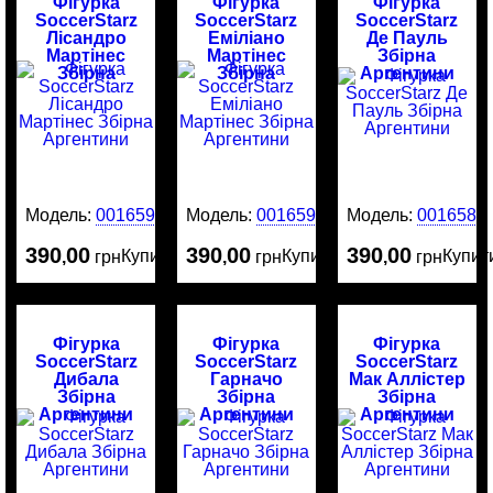
Фігурка
Фігурка
Фігурка
SoccerStarz
SoccerStarz
SoccerStarz
Лісандро
Еміліано
Де Пауль
Мартінес
Мартінес
Збірна
Збірна
Збірна
Аргентини
Аргентини
Аргентини
Модель:
0016591
Модель:
0016590
Модель:
0016589
390
00
390
00
390
00
Купити
Купити
Купит
,
грн
,
грн
,
грн
Фігурка
Фігурка
Фігурка
SoccerStarz
SoccerStarz
SoccerStarz
Дибала
Гарначо
Мак Аллістер
Збірна
Збірна
Збірна
Аргентини
Аргентини
Аргентини