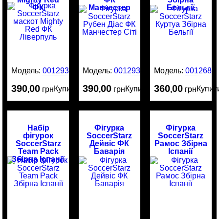
ФК
Манчестер
Бельгії
Ліверпуль
Сіті
Модель:
0012938
Модель:
0012937
Модель:
0012685
390
00
390
00
360
00
Купити
Купити
Купит
,
грн
,
грн
,
грн
Набір
Фігурка
Фігурка
фігурок
SoccerStarz
SoccerStarz
SoccerStarz
Дейвіс ФК
Рамос Збірна
Team Pack
Баварія
Іспанії
Збірна Іспанії