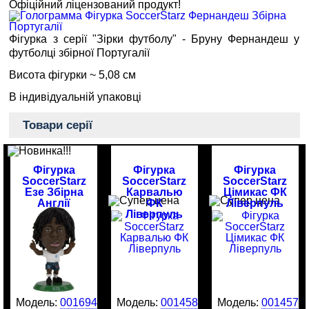
Офіційний ліцензований продукт!
Фігурка з серії "Зірки футболу" - Бруну Фернандеш у
футболці збірної Португалії
Висота фігурки ~ 5,08 см
В індивідуальній упаковці
Товари серії
Фігурка
Фігурка
Фігурка
SoccerStarz
SoccerStarz
SoccerStarz
Езе Збірна
Карвалью
Цімикас ФК
Англії
ФК
Ліверпуль
Ліверпуль
Модель:
0016946
Модель:
0014581
Модель:
0014577