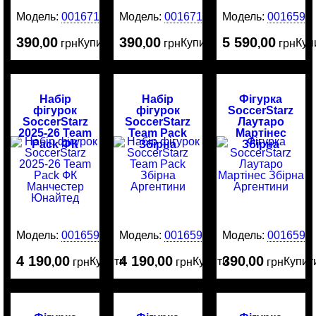
Модель:
0016715
Модель:
0016714
Модель:
0016595
390
00
390
00
5 590
00
Купити
Купити
Куп
,
грн
,
грн
,
грн
Набір
Набір
Фігурка
фігурок
фігурок
SoccerStarz
SoccerStarz
SoccerStarz
Лаутаро
2025-26 Team
Team Pack
Мартінес
Pack ФК
Збірна
Збірна
Манчестер
Аргентини
Аргентини
Юнайтед
Модель:
0016594
Модель:
0016593
Модель:
0016592
4 190
00
4 190
00
390
00
Купити
Купити
Купит
,
грн
,
грн
,
грн