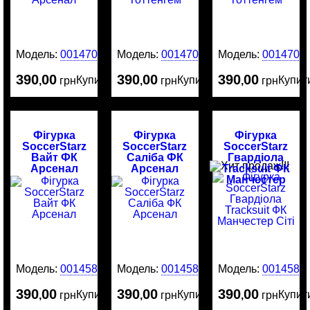
Модель:
0014709
Модель:
0014707
Модель:
0014706
390
00
390
00
390
00
Купити
Купити
Купит
,
грн
,
грн
,
грн
Фігурка
Фігурка
Фігурка
SoccerStarz
SoccerStarz
SoccerStarz
Вайт ФК
Саліба ФК
Гвардіола
Арсенал
Арсенал
Tracksuit ФК
Манчестер
Сіті
Модель:
0014587
Модель:
0014586
Модель:
0014585
390
00
390
00
390
00
Купити
Купити
Купит
,
грн
,
грн
,
грн