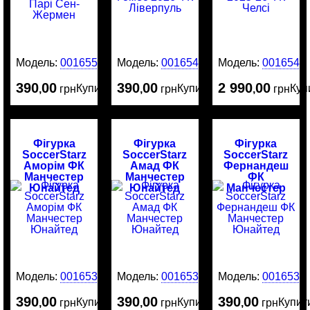
Модель:
0016554
Модель:
0016545
Модель:
0016544
390
00
390
00
2 990
00
Купити
Купити
Куп
,
грн
,
грн
,
грн
Фігурка
Фігурка
Фігурка
SoccerStarz
SoccerStarz
SoccerStarz
Аморім ФК
Амад ФК
Фернандеш
Манчестер
Манчестер
ФК
Юнайтед
Юнайтед
Манчестер
Юнайтед
Модель:
0016534
Модель:
0016532
Модель:
0016530
390
00
390
00
390
00
Купити
Купити
Купит
,
грн
,
грн
,
грн