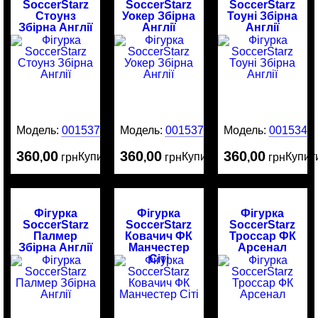
SoccerStarz
SoccerStarz
SoccerStarz
Стоунз
Уокер Збірна
Тоуні Збірна
Збірна Англії
Англії
Англії
Модель:
0015376
Модель:
0015375
Модель:
0015342
360
00
360
00
360
00
Купити
Купити
Купит
,
грн
,
грн
,
грн
Фігурка
Фігурка
Фігурка
SoccerStarz
SoccerStarz
SoccerStarz
Палмер
Ковачич ФК
Троссар ФК
Збірна Англії
Манчестер
Арсенал
Сіті