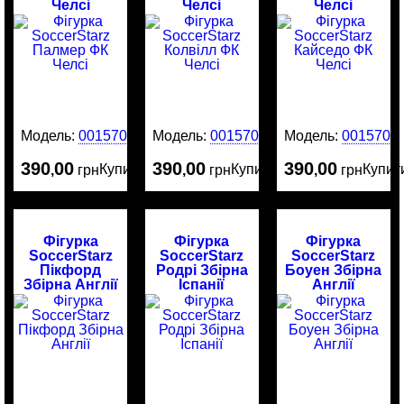
Челсі
Челсі
Челсі
Модель:
0015708
Модель:
0015707
Модель:
0015706
390
00
390
00
390
00
Купити
Купити
Купит
,
грн
,
грн
,
грн
Фігурка
Фігурка
Фігурка
SoccerStarz
SoccerStarz
SoccerStarz
Пікфорд
Родрі Збірна
Боуен Збірна
Збірна Англії
Іспанії
Англії