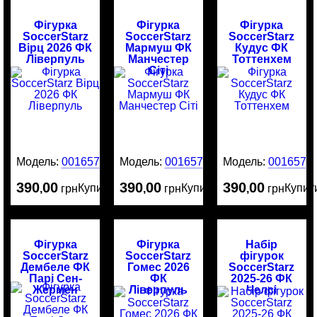
Фігурка
Фігурка
Фігурка
SoccerStarz
SoccerStarz
SoccerStarz
Вірц 2026 ФК
Мармуш ФК
Кудус ФК
Ліверпуль
Манчестер
Тоттенхем
Сіті
Модель:
0016578
Модель:
0016577
Модель:
0016576
390
00
390
00
390
00
Купити
Купити
Купит
,
грн
,
грн
,
грн
Фігурка
Фігурка
Набір
SoccerStarz
SoccerStarz
фігурок
Дембеле ФК
Гомес 2026
SoccerStarz
Парі Сен-
ФК
2025-26 ФК
Жермен
Ліверпуль
Челсі