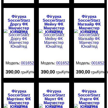
Фігурка
Фігурка
Фігурка
SoccerStarz
SoccerStarz
SoccerStarz
Доргу ФК
Мейну ФК
Магвайр ФК
Манчестер
Манчестер
Манчестер
Юнайтед
Юнайтед
Юнайтед
Модель:
0016529
Модель:
0016528
Модель:
0016526
390
00
390
00
390
00
Купити
Купити
Купит
,
грн
,
грн
,
грн
Фігурка
Фігурка
Фігурка
SoccerStarz
SoccerStarz
SoccerStarz
Мартінес ФК
Маунт ФК
Угарте ФК
Манчестер
Манчестер
Манчестер
Юнайтед
Юнайтед
Юнайтед