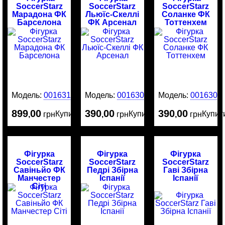
SoccerStarz
SoccerStarz
SoccerStarz
Марадона ФК
Льюїс-Скеллі
Соланке ФК
Барселона
ФК Арсенал
Тоттенхем
Модель:
0016313
Модель:
0016305
Модель:
0016304
899
00
390
00
390
00
Купити
Купити
Купит
,
грн
,
грн
,
грн
Фігурка
Фігурка
Фігурка
SoccerStarz
SoccerStarz
SoccerStarz
Савіньйо ФК
Педрі Збірна
Гаві Збірна
Манчестер
Іспанії
Іспанії
Сіті