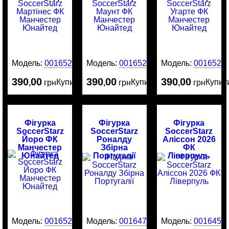
Модель:
0016525
Модель:
0016524
Модель:
0016523
390
00
390
00
390
00
Купити
Купити
Купит
,
грн
,
грн
,
грн
Фігурка
Фігурка
Фігурка
SoccerStarz
SoccerStarz
SoccerStarz
Йоро ФК
Роналду
Аліссон 2026
Манчестер
Збірна
ФК
Юнайтед
Португалії
Ліверпуль
Модель:
0016522
Модель:
0016476
Модель:
0016456