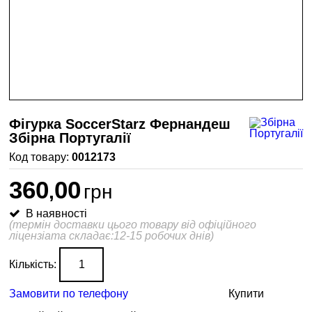
Фігурка SoccerStarz Фернандеш
Збірна Португалії
0012173
360
00
,
грн
В наявності
(термін доставки цього товару від офіційного
ліцензіата складає:12-15 робочих днів)
Кількість:
Замовити по телефону
Купити