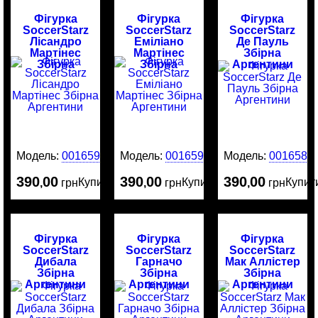
Фігурка
Фігурка
Фігурка
SoccerStarz
SoccerStarz
SoccerStarz
Лісандро
Еміліано
Де Пауль
Мартінес
Мартінес
Збірна
Збірна
Збірна
Аргентини
Аргентини
Аргентини
Модель:
0016591
Модель:
0016590
Модель:
0016589
390
00
390
00
390
00
Купити
Купити
Купит
,
грн
,
грн
,
грн
Фігурка
Фігурка
Фігурка
SoccerStarz
SoccerStarz
SoccerStarz
Дибала
Гарначо
Мак Аллістер
Збірна
Збірна
Збірна
Аргентини
Аргентини
Аргентини