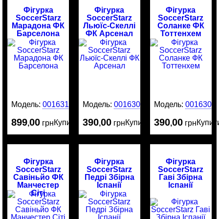
Фігурка
Фігурка
Фігурка
SoccerStarz
SoccerStarz
SoccerStarz
Марадона ФК
Льюїс-Скеллі
Соланке ФК
Барселона
ФК Арсенал
Тоттенхем
Модель:
0016313
Модель:
0016305
Модель:
0016304
899
00
390
00
390
00
Купити
Купити
Купит
,
грн
,
грн
,
грн
Фігурка
Фігурка
Фігурка
SoccerStarz
SoccerStarz
SoccerStarz
Савіньйо ФК
Педрі Збірна
Гаві Збірна
Манчестер
Іспанії
Іспанії
Сіті