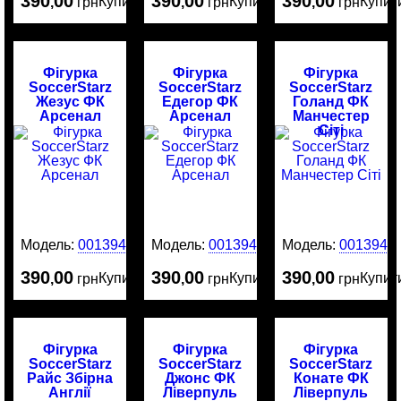
390
00
390
00
390
00
Купити
Купити
Купит
,
грн
,
грн
,
грн
Фігурка
Фігурка
Фігурка
SoccerStarz
SoccerStarz
SoccerStarz
Жезус ФК
Едегор ФК
Голанд ФК
Арсенал
Арсенал
Манчестер
Сіті
Модель:
0013949
Модель:
0013946
Модель:
0013945
390
00
390
00
390
00
Купити
Купити
Купит
,
грн
,
грн
,
грн
Фігурка
Фігурка
Фігурка
SoccerStarz
SoccerStarz
SoccerStarz
Райс Збірна
Джонс ФК
Конате ФК
Англії
Ліверпуль
Ліверпуль