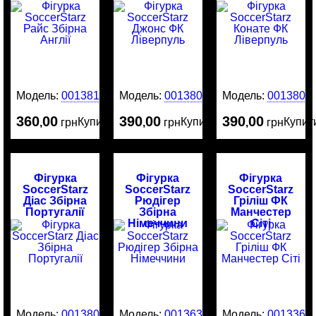
Модель:
0013818
Модель:
0013808
Модель:
0013805
360
00
390
00
390
00
Купити
Купити
Купит
,
грн
,
грн
,
грн
Фігурка
Фігурка
Фігурка
SoccerStarz
SoccerStarz
SoccerStarz
Діас Збірна
Рюдігер
Гріліш ФК
Португалії
Збірна
Манчестер
Німеччини
Сіті
Модель:
0013801
Модель:
0013635
Модель:
0013369