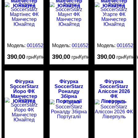
Манчестер
Манчестер
Манчестер
Юнайтед
Юнайтед
Юнайтед
Модель:
0016525
Модель:
0016524
Модель:
0016523
390
00
390
00
390
00
Купити
Купити
Купит
,
грн
,
грн
,
грн
Фігурка
Фігурка
Фігурка
SoccerStarz
SoccerStarz
SoccerStarz
Йоро ФК
Роналду
Аліссон 2026
Манчестер
Збірна
ФК
Юнайтед
Португалії
Ліверпуль