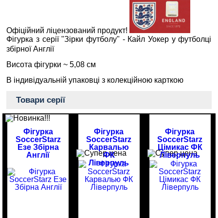
Офіційний ліцензований продукт!
Фігурка з серії "Зірки футболу" - Кайл Уокер у футболці
збірної Англії
Висота фігурки ~ 5,08 см
В індивідуальній упаковці з колекційною карткою
Товари серії
Фігурка
Фігурка
Фігурка
SoccerStarz
SoccerStarz
SoccerStarz
Езе Збірна
Карвалью
Цімикас ФК
Англії
ФК
Ліверпуль
Ліверпуль