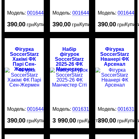
Модель:
0016449
Модель:
0016448
Модель:
0016446
390
00
390
00
390
00
Купити
Купити
Купит
,
грн
,
грн
,
грн
Фігурка
Набір
Фігурка
SoccerStarz
фігурок
SoccerStarz
Хакімі ФК
SoccerStarz
Нванері ФК
Парі Сен-
2025-26 ФК
Арсенал
Жермен
Манчестер
Сіті
Модель:
0016445
Модель:
0016316
Модель:
0016314
390
00
3 990
00
390
00
Купити
Купити
Купит
,
грн
,
грн
,
грн