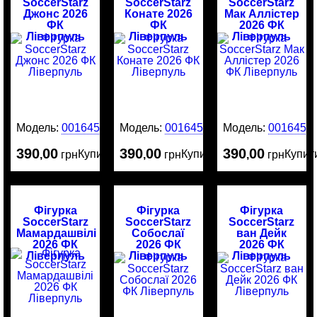
SoccerStarz
SoccerStarz
SoccerStarz
Джонс 2026
Конате 2026
Мак Аллістер
ФК
ФК
2026 ФК
Ліверпуль
Ліверпуль
Ліверпуль
Модель:
0016452
Модель:
0016451
Модель:
0016450
390
00
390
00
390
00
Купити
Купити
Купит
,
грн
,
грн
,
грн
Фігурка
Фігурка
Фігурка
SoccerStarz
SoccerStarz
SoccerStarz
Мамардашвілі
Собослаї
ван Дейк
2026 ФК
2026 ФК
2026 ФК
Ліверпуль
Ліверпуль
Ліверпуль