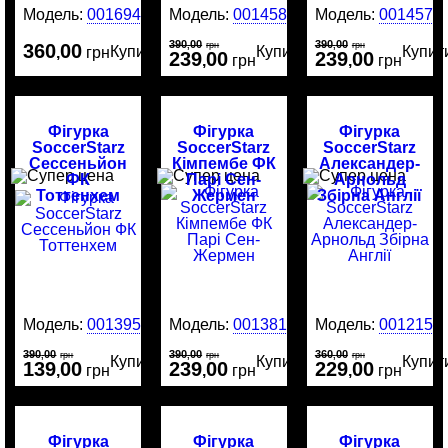
Модель:
0016946
Модель:
0014581
Модель:
0014577
390
00
390
00
360
00
,
грн
,
грн
Купити
Купити
Купит
,
грн
239
00
239
00
,
грн
,
грн
Фігурка
Фігурка
Фігурка
SoccerStarz
SoccerStarz
SoccerStarz
Сессеньйон
Кімпембе ФК
Александер-
ФК
Парі Сен-
Арнольд
Тоттенхем
Жермен
Збірна Англії
Модель:
0013951
Модель:
0013813
Модель:
0012159
390
00
390
00
360
00
,
грн
,
грн
,
грн
Купити
Купити
Купит
139
00
239
00
229
00
,
грн
,
грн
,
грн
Фігурка
Фігурка
Фігурка