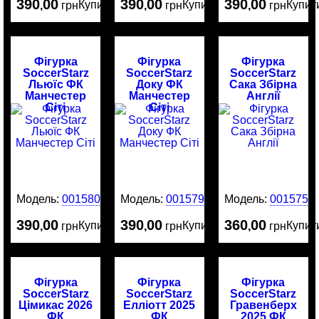
390
00
390
00
390
00
Купити
Купити
Купит
,
грн
,
грн
,
грн
Фігурка
Фігурка
Фігурка
SoccerStarz
SoccerStarz
SoccerStarz
Льюїс ФК
Доку ФК
Сака Збірна
Манчестер
Манчестер
Англії
Сіті
Сіті
Модель:
0015800
Модель:
0015799
Модель:
0015751
390
00
390
00
360
00
Купити
Купити
Купит
,
грн
,
грн
,
грн
Фігурка
Фігурка
Фігурка
SoccerStarz
SoccerStarz
SoccerStarz
Цімикас 2026
Елліотт 2025
Гравенберх
ФК
ФК
2025 ФК