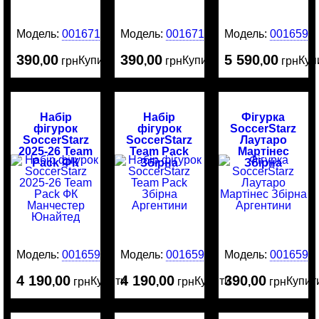
Модель:
0016715
Модель:
0016714
Модель:
0016595
390
00
390
00
5 590
00
Купити
Купити
Куп
,
грн
,
грн
,
грн
Набір
Набір
Фігурка
фігурок
фігурок
SoccerStarz
SoccerStarz
SoccerStarz
Лаутаро
2025-26 Team
Team Pack
Мартінес
Pack ФК
Збірна
Збірна
Манчестер
Аргентини
Аргентини
Юнайтед
Модель:
0016594
Модель:
0016593
Модель:
0016592
4 190
00
4 190
00
390
00
Купити
Купити
Купит
,
грн
,
грн
,
грн