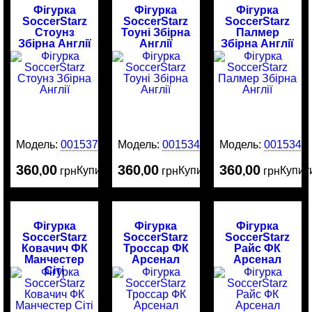
Фігурка
Фігурка
Фігурка
SoccerStarz
SoccerStarz
SoccerStarz
Стоунз
Тоуні Збірна
Палмер
Збірна Англії
Англії
Збірна Англії
Модель:
0015376
Модель:
0015342
Модель:
0015341
360
00
360
00
360
00
Купити
Купити
Купит
,
грн
,
грн
,
грн
Фігурка
Фігурка
Фігурка
SoccerStarz
SoccerStarz
SoccerStarz
Ковачич ФК
Троссар ФК
Райс ФК
Манчестер
Арсенал
Арсенал
Сіті