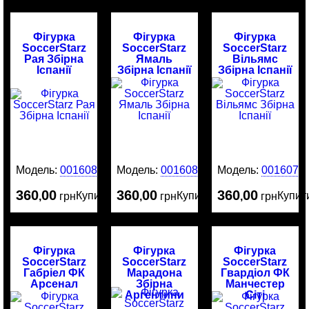
Фігурка
Фігурка
Фігурка
SoccerStarz
SoccerStarz
SoccerStarz
Рая Збірна
Ямаль
Вільямс
Іспанії
Збірна Іспанії
Збірна Іспанії
Модель:
0016081
Модель:
0016080
Модель:
0016079
360
00
360
00
360
00
Купити
Купити
Купит
,
грн
,
грн
,
грн
Фігурка
Фігурка
Фігурка
SoccerStarz
SoccerStarz
SoccerStarz
Габріел ФК
Марадона
Гвардіол ФК
Арсенал
Збірна
Манчестер
Аргентини
Сіті