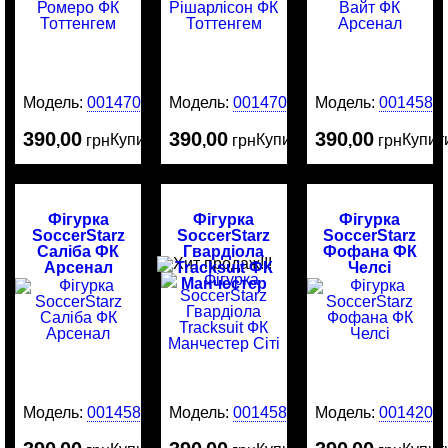
Модель:
0014707
Модель:
0014706
Модель:
0014587
390
00
390
00
390
00
Купити
Купити
Купит
,
грн
,
грн
,
грн
Фігурка
Фігурка
Фігурка
SoccerStarz
SoccerStarz
SoccerStarz
Саліба ФК
Гвардіола
Фофана ФК
Арсенал
Tracksuit ФК
Челсі
Манчестер
Сіті
Модель:
0014586
Модель:
0014585
Модель:
0014204