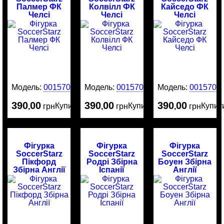
Палмер ФК
Колвілл ФК
Кайседо ФК
Челсі
Челсі
Челсі
Модель:
0015708
Модель:
0015707
Модель:
0015706
390
00
390
00
390
00
Купити
Купити
Купит
,
грн
,
грн
,
грн
Фігурка
Фігурка
Фігурка
SoccerStarz
SoccerStarz
SoccerStarz
Пікфорд
Родрі Збірна
Боуен Збірна
Збірна Англії
Іспанії
Англії