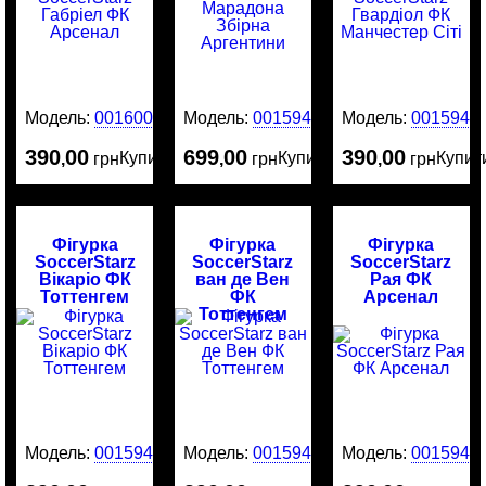
Модель:
0016003
Модель:
0015946
Модель:
0015945
390
00
699
00
390
00
Купити
Купити
Купит
,
грн
,
грн
,
грн
Фігурка
Фігурка
Фігурка
SoccerStarz
SoccerStarz
SoccerStarz
Вікаріо ФК
ван де Вен
Рая ФК
Тоттенгем
ФК
Арсенал
Тоттенгем
Модель:
0015944
Модель:
0015943
Модель:
0015942