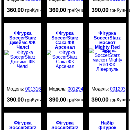
360
00
360
00
390
00
Купити
Купити
Купит
,
грн
,
грн
,
грн
Фігурка
Фігурка
Фігурка
SoccerStarz
SoccerStarz
SoccerStarz
Джеймс ФК
Сака ФК
маскот
Челсі
Арсенал
Mighty Red
ФК
Ліверпуль
Модель:
0013161
Модель:
0012942
Модель:
0012938
390
00
390
00
390
00
Купити
Купити
Купит
,
грн
,
грн
,
грн
Фігурка
Фігурка
Набір
SoccerStarz
SoccerStarz
фігурок