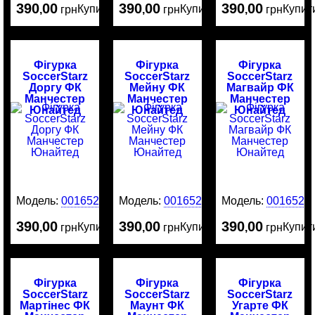
390
00
390
00
390
00
Купити
Купити
Купит
,
грн
,
грн
,
грн
Фігурка
Фігурка
Фігурка
SoccerStarz
SoccerStarz
SoccerStarz
Доргу ФК
Мейну ФК
Магвайр ФК
Манчестер
Манчестер
Манчестер
Юнайтед
Юнайтед
Юнайтед
Модель:
0016529
Модель:
0016528
Модель:
0016526
390
00
390
00
390
00
Купити
Купити
Купит
,
грн
,
грн
,
грн
Фігурка
Фігурка
Фігурка
SoccerStarz
SoccerStarz
SoccerStarz
Мартінес ФК
Маунт ФК
Угарте ФК