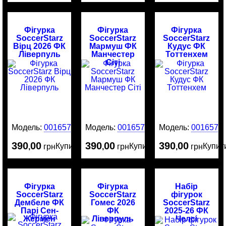
Фігурка
Фігурка
Фігурка
SoccerStarz
SoccerStarz
SoccerStarz
Вірц 2026 ФК
Мармуш ФК
Кудус ФК
Ліверпуль
Манчестер
Тоттенхем
Сіті
Модель:
0016578
Модель:
0016577
Модель:
0016576
390
00
390
00
390
00
Купити
Купити
Купит
,
грн
,
грн
,
грн
Фігурка
Фігурка
Набір
SoccerStarz
SoccerStarz
фігурок
Дембеле ФК
Гомес 2026
SoccerStarz
Парі Сен-
ФК
2025-26 ФК
Жермен
Ліверпуль
Челсі