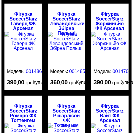
Фігурка
Фігурка
Фігурка
SoccerStarz
SoccerStarz
SoccerStarz
Гаверц ФК
Левандовський
Жоржиньйо
Арсенал
Збірна
ФК Арсенал
Польщі
Модель:
0014865
Модель:
0014859
Модель:
0014709
390
00
360
00
390
00
Купити
Купити
Купит
,
грн
,
грн
,
грн
Фігурка
Фігурка
Фігурка
SoccerStarz
SoccerStarz
SoccerStarz
Ромеро ФК
Рішарлісон
Вайт ФК
Тоттенгем
ФК
Арсенал
Тоттенгем