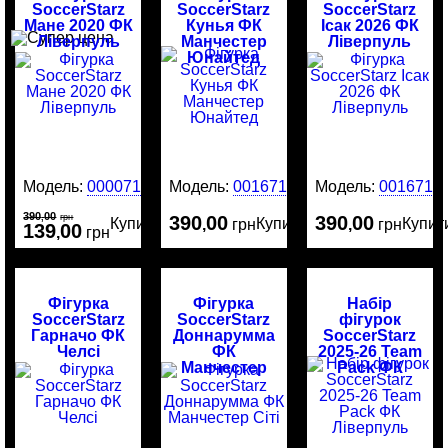
SoccerStarz
SoccerStarz
SoccerStarz
Мане 2020 ФК
Кунья ФК
Ісак 2026 ФК
Ліверпуль
Манчестер
Ліверпуль
Юнайтед
Модель:
00007184
Модель:
0016717
Модель:
0016716
390
00
,
грн
390
00
390
00
Купити
Купити
Купит
,
грн
,
грн
139
00
,
грн
Фігурка
Фігурка
Набір
SoccerStarz
SoccerStarz
фігурок
Гарначо ФК
Доннарумма
SoccerStarz
Челсі
ФК
2025-26 Team
Манчестер
Pack ФК
Сіті
Ліверпуль