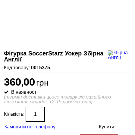
Фігурка SoccerStarz Уокер Збірна
Англії
0015375
360
00
,
грн
В наявності
(термін доставки цього товару від офіційного
ліцензіата складає:12-15 робочих днів)
Кількість:
Замовити по телефону
Купити