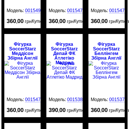
Модель:
0015491
Модель:
0015478
Модель:
0015477
360
00
360
00
360
00
Купити
Купити
Купит
,
грн
,
грн
,
грн
Фігурка
Фігурка
Фігурка
SoccerStarz
SoccerStarz
SoccerStarz
Меддісон
Депай ФК
Беллінгем
Збірна Англії
Атлетіко
Збірна Англії
Мадрид
Модель:
0015476
Модель:
0015380
Модель:
0015379
360
00
390
00
360
00
Купити
Купити
Купит
,
грн
,
грн
,
грн