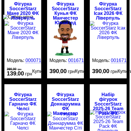
Фігурка
Фігурка
Фігурка
SoccerStarz
SoccerStarz
SoccerStarz
Мане 2020 ФК
Кунья ФК
Ісак 2026 ФК
Ліверпуль
Манчестер
Ліверпуль
Юнайтед
Модель:
00007184
Модель:
0016717
Модель:
0016716
390
00
,
грн
390
00
390
00
Купити
Купити
Купит
,
грн
,
грн
139
00
,
грн
Фігурка
Фігурка
Набір
SoccerStarz
SoccerStarz
фігурок
Гарначо ФК
Доннарумма
SoccerStarz
Челсі
ФК
2025-26 Team
Манчестер
Pack ФК
Сіті
Ліверпуль