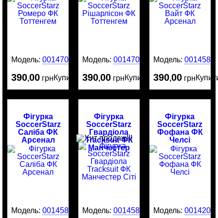
Модель:
0014707
Модель:
0014706
Модель:
0014587
390
00
390
00
390
00
Купити
Купити
Купит
,
грн
,
грн
,
грн
Фігурка
Фігурка
Фігурка
SoccerStarz
SoccerStarz
SoccerStarz
Саліба ФК
Гвардіола
Фофана ФК
Арсенал
Tracksuit ФК
Челсі
Манчестер
Сіті
Модель:
0014586
Модель:
0014585
Модель:
0014204