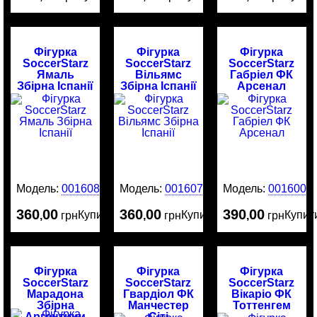
Фігурка
Фігурка
Фігурка
SoccerStarz
SoccerStarz
SoccerStarz
Ямаль
Вільямс
Габріел ФК
Збірна Іспанії
Збірна Іспанії
Арсенал
Модель:
0016080
Модель:
0016079
Модель:
0016003
360
00
360
00
390
00
Купити
Купити
Купит
,
грн
,
грн
,
грн
Фігурка
Фігурка
Фігурка
SoccerStarz
SoccerStarz
SoccerStarz
Марадона
Гвардіол ФК
Вікаріо ФК
Збірна
Манчестер
Тоттенгем
Аргентини
Сіті