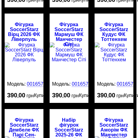
,
грн
,
грн
,
грн
Фігурка
Фігурка
Фігурка
SoccerStarz
SoccerStarz
SoccerStarz
Вірц 2026 ФК
Мармуш ФК
Кудус ФК
Ліверпуль
Манчестер
Тоттенхем
Сіті
Модель:
0016578
Модель:
0016577
Модель:
0016576
390
00
390
00
390
00
Купити
Купити
Купит
,
грн
,
грн
,
грн
Фігурка
Набір
Фігурка
SoccerStarz
фігурок
SoccerStarz
Дембеле ФК
SoccerStarz
Аморім ФК
Парі Сен-
2025-26 ФК
Манчестер