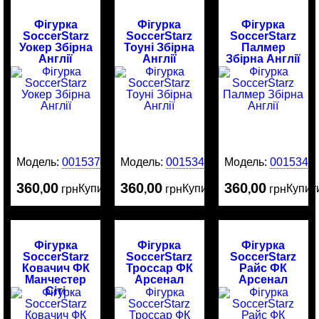
Фігурка
Фігурка
Фігурка
SoccerStarz
SoccerStarz
SoccerStarz
Уокер Збірна
Тоуні Збірна
Палмер
Англії
Англії
Збірна Англії
Модель:
0015375
Модель:
0015342
Модель:
0015341
360
00
360
00
360
00
Купити
Купити
Купит
,
грн
,
грн
,
грн
Фігурка
Фігурка
Фігурка
SoccerStarz
SoccerStarz
SoccerStarz
Ковачич ФК
Троссар ФК
Райс ФК
Манчестер
Арсенал
Арсенал
Сіті