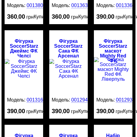
Модель:
0013801
Модель:
0013635
Модель:
0013369
360
00
360
00
390
00
Купити
Купити
Купит
,
грн
,
грн
,
грн
Фігурка
Фігурка
Фігурка
SoccerStarz
SoccerStarz
SoccerStarz
Джеймс ФК
Сака ФК
маскот
Челсі
Арсенал
Mighty Red
ФК
Ліверпуль
Модель:
0013161
Модель:
0012942
Модель:
0012938
390
00
390
00
390
00
Купити
Купити
Купит
,
грн
,
грн
,
грн
Фігурка
Фігурка
Набір