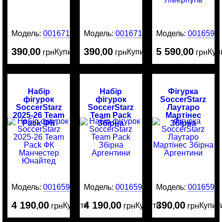
Модель:
0016715
Модель:
0016714
Модель:
0016595
390
00
390
00
5 590
00
Купити
Купити
Куп
,
грн
,
грн
,
грн
Набір
Набір
Фігурка
фігурок
фігурок
SoccerStarz
SoccerStarz
SoccerStarz
Лаутаро
2025-26 Team
Team Pack
Мартінес
Pack ФК
Збірна
Збірна
Манчестер
Аргентини
Аргентини
Юнайтед
Модель:
0016594
Модель:
0016593
Модель:
0016592
4 190
00
4 190
00
390
00
Купити
Купити
Купит
,
грн
,
грн
,
грн