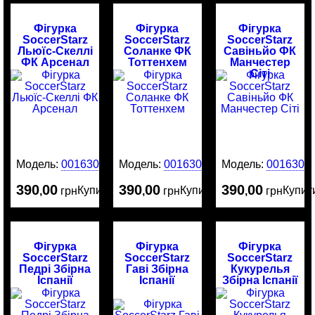
Фігурка
Фігурка
Фігурка
SoccerStarz
SoccerStarz
SoccerStarz
Льюїс-Скеллі
Соланке ФК
Савіньйо ФК
ФК Арсенал
Тоттенхем
Манчестер
Сіті
Модель:
0016305
Модель:
0016304
Модель:
0016303
390
00
390
00
390
00
Купити
Купити
Купит
,
грн
,
грн
,
грн
Фігурка
Фігурка
Фігурка
SoccerStarz
SoccerStarz
SoccerStarz
Педрі Збірна
Гаві Збірна
Кукурелья
Іспанії
Іспанії
Збірна Іспанії