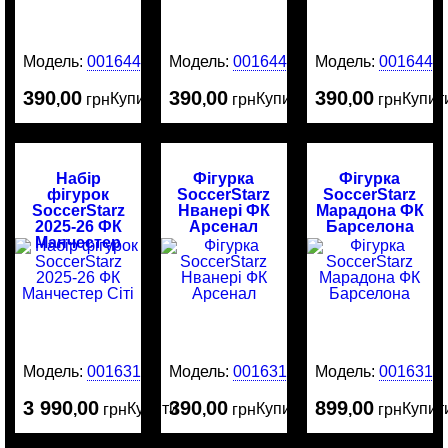
Модель:
0016448
Модель:
0016446
Модель:
0016445
390
00
390
00
390
00
Купити
Купити
Купит
,
грн
,
грн
,
грн
Набір
Фігурка
Фігурка
фігурок
SoccerStarz
SoccerStarz
SoccerStarz
Нванері ФК
Марадона ФК
2025-26 ФК
Арсенал
Барселона
Манчестер
Сіті
Модель:
0016316
Модель:
0016314
Модель:
0016313
3 990
00
390
00
899
00
Купити
Купити
Купит
,
грн
,
грн
,
грн