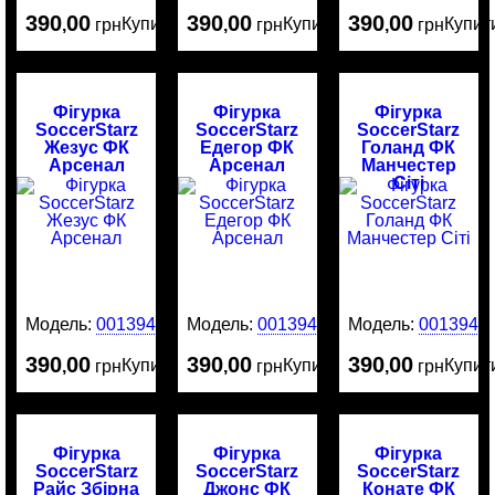
390
00
390
00
390
00
Купити
Купити
Купит
,
грн
,
грн
,
грн
Фігурка
Фігурка
Фігурка
SoccerStarz
SoccerStarz
SoccerStarz
Жезус ФК
Едегор ФК
Голанд ФК
Арсенал
Арсенал
Манчестер
Сіті
Модель:
0013949
Модель:
0013946
Модель:
0013945
390
00
390
00
390
00
Купити
Купити
Купит
,
грн
,
грн
,
грн
Фігурка
Фігурка
Фігурка
SoccerStarz
SoccerStarz
SoccerStarz
Райс Збірна
Джонс ФК
Конате ФК