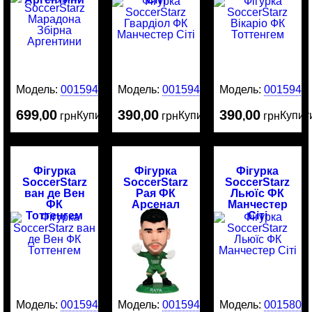
Модель:
0015946
Модель:
0015945
Модель:
0015944
699
00
390
00
390
00
Купити
Купити
Купит
,
грн
,
грн
,
грн
Фігурка
Фігурка
Фігурка
SoccerStarz
SoccerStarz
SoccerStarz
ван де Вен
Рая ФК
Льюїс ФК
ФК
Арсенал
Манчестер
Тоттенгем
Сіті
Модель:
0015943
Модель:
0015942
Модель:
0015800