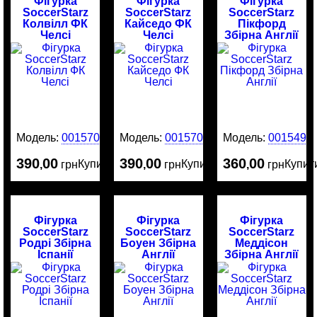
Фігурка
Фігурка
Фігурка
SoccerStarz
SoccerStarz
SoccerStarz
Колвілл ФК
Кайседо ФК
Пікфорд
Челсі
Челсі
Збірна Англії
Модель:
0015707
Модель:
0015706
Модель:
0015491
390
00
390
00
360
00
Купити
Купити
Купит
,
грн
,
грн
,
грн
Фігурка
Фігурка
Фігурка
SoccerStarz
SoccerStarz
SoccerStarz
Родрі Збірна
Боуен Збірна
Меддісон
Іспанії
Англії
Збірна Англії