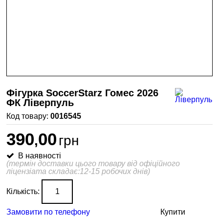
Фігурка SoccerStarz Гомес 2026
ФК Ліверпуль
0016545
390
00
,
грн
В наявності
(термін доставки цього товару від офіційного
ліцензіата складає:12-15 робочих днів)
Кількість:
Замовити по телефону
Купити