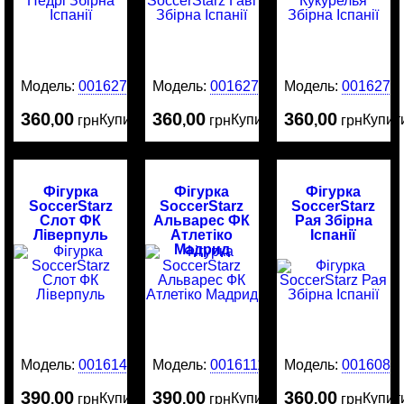
Модель:
0016275
Модель:
0016274
Модель:
0016273
360
00
360
00
360
00
Купити
Купити
Купит
,
грн
,
грн
,
грн
Фігурка
Фігурка
Фігурка
SoccerStarz
SoccerStarz
SoccerStarz
Слот ФК
Альварес ФК
Рая Збірна
Ліверпуль
Атлетіко
Іспанії
Мадрид
Модель:
0016141
Модель:
0016111
Модель:
0016081
390
00
390
00
360
00
Купити
Купити
Купит
,
грн
,
грн
,
грн