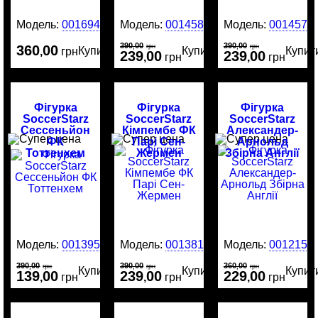
Модель:
0016946
Модель:
0014581
Модель:
0014577
390
00
390
00
360
00
,
грн
,
грн
Купити
Купити
Купит
,
грн
239
00
239
00
,
грн
,
грн
Фігурка
Фігурка
Фігурка
SoccerStarz
SoccerStarz
SoccerStarz
Сессеньйон
Кімпембе ФК
Александер-
ФК
Парі Сен-
Арнольд
Тоттенхем
Жермен
Збірна Англії
Модель:
0013951
Модель:
0013813
Модель:
0012159
390
00
390
00
360
00
,
грн
,
грн
,
грн
Купити
Купити
Купит
139
00
239
00
229
00
,
грн
,
грн
,
грн