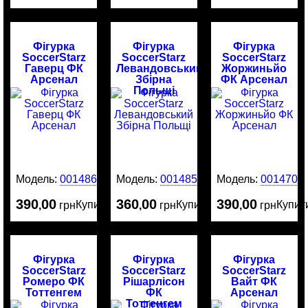
Фігурка
Фігурка
Фігурка
SoccerStarz
SoccerStarz
SoccerStarz
Гаверц ФК
Левандовський
Жоржиньйо
Арсенал
Збірна
ФК Арсенал
Польщі
Модель:
0014865
Модель:
0014859
Модель:
0014709
390
00
360
00
390
00
Купити
Купити
Купит
,
грн
,
грн
,
грн
Фігурка
Фігурка
Фігурка
SoccerStarz
SoccerStarz
SoccerStarz
Ромеро ФК
Рішарлісон
Вайт ФК
Тоттенгем
ФК
Арсенал
Тоттенгем