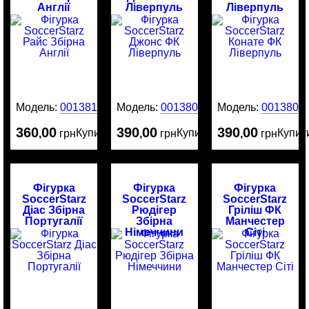
Англії
Ліверпуль
Ліверпуль
Модель:
0013818
Модель:
0013808
Модель:
0013805
360
00
390
00
390
00
Купити
Купити
Купит
,
грн
,
грн
,
грн
Фігурка
Фігурка
Фігурка
SoccerStarz
SoccerStarz
SoccerStarz
Діас Збірна
Рюдігер
Гріліш ФК
Португалії
Збірна
Манчестер
Німеччини
Сіті