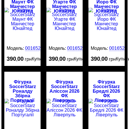
Маунт ФК
Угарте ФК
Йоро ФК
Манчестер
Манчестер
Манчестер
Юнайтед
Юнайтед
Юнайтед
Модель:
0016524
Модель:
0016523
Модель:
0016522
390
00
390
00
390
00
Купити
Купити
Купит
,
грн
,
грн
,
грн
Фігурка
Фігурка
Фігурка
SoccerStarz
SoccerStarz
SoccerStarz
Роналду
Аліссон 2026
Бредлі 2026
Збірна
ФК
ФК
Португалії
Ліверпуль
Ліверпуль