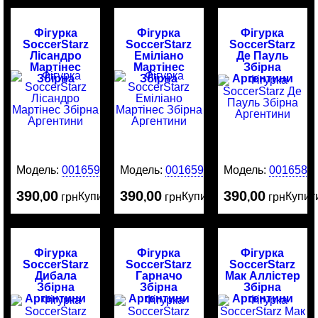
Фігурка
Фігурка
Фігурка
SoccerStarz
SoccerStarz
SoccerStarz
Лісандро
Еміліано
Де Пауль
Мартінес
Мартінес
Збірна
Збірна
Збірна
Аргентини
Аргентини
Аргентини
Модель:
0016591
Модель:
0016590
Модель:
0016589
390
00
390
00
390
00
Купити
Купити
Купит
,
грн
,
грн
,
грн
Фігурка
Фігурка
Фігурка
SoccerStarz
SoccerStarz
SoccerStarz
Дибала
Гарначо
Мак Аллістер
Збірна
Збірна
Збірна
Аргентини
Аргентини
Аргентини