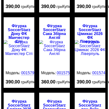
390
00
390
00
390
00
Купити
Купити
Купит
,
грн
,
грн
,
грн
Фігурка
Фігурка
Фігурка
SoccerStarz
SoccerStarz
SoccerStarz
Доку ФК
Сака Збірна
Цімикас 2026
Манчестер
Англії
ФК
Сіті
Ліверпуль
Модель:
0015799
Модель:
0015751
Модель:
0015741
390
00
360
00
390
00
Купити
Купити
Купит
,
грн
,
грн
,
грн
Фігурка
Фігурка
Фігурка
SoccerStarz
SoccerStarz
SoccerStarz