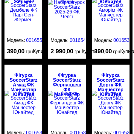
Жермен
Челсі
Юнайтед
Модель:
0016554
Модель:
0016544
Модель:
0016534
390
00
2 990
00
390
00
Купити
Купити
Купит
,
грн
,
грн
,
грн
Фігурка
Фігурка
Фігурка
SoccerStarz
SoccerStarz
SoccerStarz
Амад ФК
Фернандеш
Доргу ФК
Манчестер
ФК
Манчестер
Юнайтед
Манчестер
Юнайтед
Юнайтед
Модель:
0016532
Модель:
0016530
Модель:
0016529