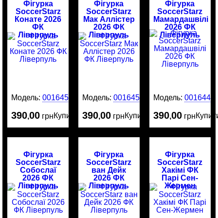
Фігурка
Фігурка
Фігурка
SoccerStarz
SoccerStarz
SoccerStarz
Конате 2026
Мак Аллістер
Мамардашвілі
ФК
2026 ФК
2026 ФК
Ліверпуль
Ліверпуль
Ліверпуль
Модель:
0016451
Модель:
0016450
Модель:
0016449
390
00
390
00
390
00
Купити
Купити
Купит
,
грн
,
грн
,
грн
Фігурка
Фігурка
Фігурка
SoccerStarz
SoccerStarz
SoccerStarz
Собослаї
ван Дейк
Хакімі ФК
2026 ФК
2026 ФК
Парі Сен-
Ліверпуль
Ліверпуль
Жермен