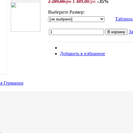
2 289
,
00
грн
1 489
,
00
грн
–35%
Выберите Размер:
Таблица
З
В корзину
Добавить в избранное