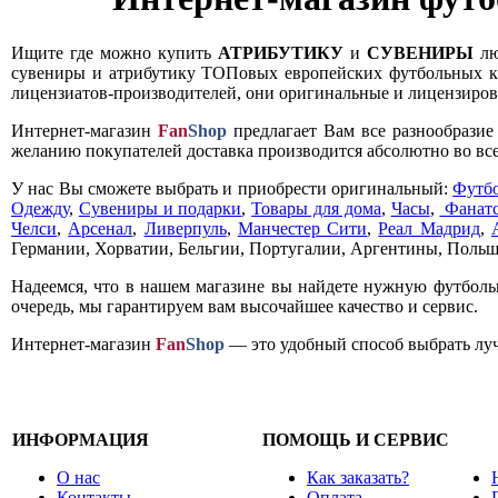
Ищите где можно купить
АТРИБУТИКУ
и
СУВЕНИРЫ
лю
сувениры и атрибутику ТОПовых европейских футбольных кл
лицензиатов-производителей, они оригинальные и лицензирова
Интернет-магазин
Fan
Shop
предлагает Вам все разнообрази
желанию покупателей доставка производится абсолютно во все
У нас Вы сможете выбрать и приобрести оригинальный:
Футб
Одежду
,
Сувениры и подарки
,
Товары для дома
,
Часы
,
Фанатс
Челси
,
Арсенал
,
Ливерпуль
,
Манчестер Сити
,
Реал Мадрид
,
Германии, Хорватии, Бельгии, Португалии, Аргентины, Польш
Надеемся, что в нашем магазине вы найдете нужную футболь
очередь, мы гарантируем вам высочайшее качество и сервис.
Интернет-магазин
Fan
Shop
— это удобный способ выбрать луч
ИНФОРМАЦИЯ
ПОМОЩЬ И СЕРВИС
О нас
Как заказать?
Контакты
Оплата