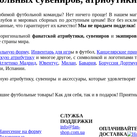
бимой футбольной команды? Нет ничего проще! В нашем ма
убов и мировых сборных по доступным ценам! Все без исклю
нные, что гарантирует их качество!
Мы не продаем подделки!
е оригинальной
фанатской атрибутики, сувениров
и
экипиров
 страны мира.
ольную форму
,
Инвентарь для игр
ы в футбол,
Канцелярские при
кую атрибутику
и многое другое, с символикой и логотипами 
Атлетико Мадрид
,
Ювентус
,
Милан
,
Бавария
,
Боруссия Дортму
и, Испании.
ную атрибутику, сувениры и аксессуары, которые удовлетворят
шие футбольные товары! Как для себя, так и в подарок! Приятн
СЛУЖБА
ПОДДЕРЖКИ
info@fan-
ОПЛАЧИВАЙТЕ
Нанесение на форму
shop.com.ua
ДОСТАВКА
Подарочные