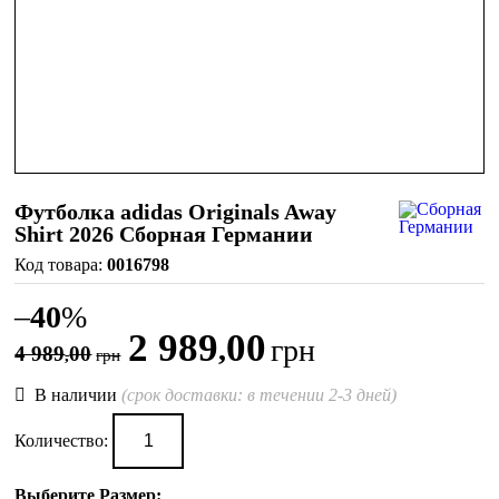
Футболка adidas Originals Away
Shirt 2026 Сборная Германии
0016798
–
40
%
2 989
00
,
грн
4 989
00
,
грн
В наличии
(срок доставки: в течении 2-3 дней)
Количество:
Выберите Размер: