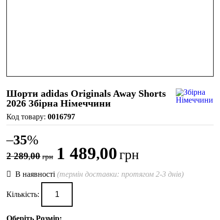
Шорти adidas Originals Away Shorts
2026 Збірна Німеччини
0016797
–
35
%
1 489
00
,
грн
2 289
00
,
грн
В наявності
(термін доставки: протягом 2-3 днів)
Кількість:
Оберіть Розмір: