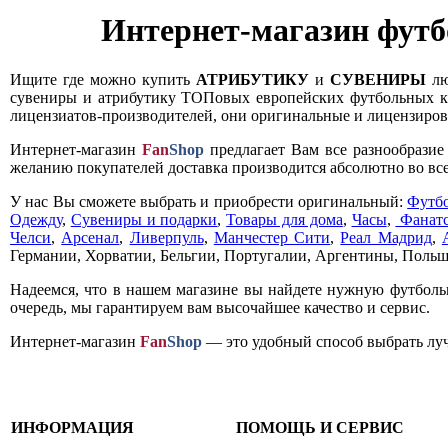
Манчестер Юнайтед
Манчестер Ю
Интернет-магазин футб
0002377
00
299
,
00
грн
339
,
00
грн
Ищите где можно купить
АТРИБУТИКУ
и
СУВЕНИРЫ
лю
сувениры и атрибутику ТОПовых европейских футбольных кл
Купить
Купить
лицензиатов-производителей, они оригинальные и лицензирова
Интернет-магазин
Fan
Shop
предлагает Вам все разнообрази
желанию покупателей доставка производится абсолютно во все
У нас Вы сможете выбрать и приобрести оригинальный:
Футб
Одежду
,
Сувениры и подарки
,
Товары для дома
,
Часы
,
Фанатс
Челси
,
Арсенал
,
Ливерпуль
,
Манчестер Сити
,
Реал Мадрид
,
Германии, Хорватии, Бельгии, Португалии, Аргентины, Польш
Надеемся, что в нашем магазине вы найдете нужную футболь
очередь, мы гарантируем вам высочайшее качество и сервис.
Интернет-магазин
Fan
Shop
— это удобный способ выбрать луч
ИНФОРМАЦИЯ
ПОМОЩЬ И СЕРВИС