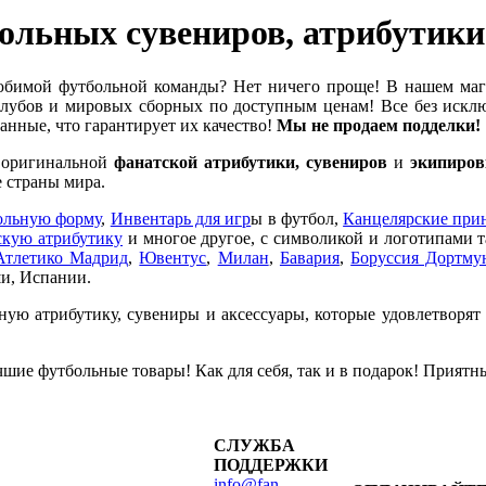
найтед
ольных сувениров, атрибутик
01907
бимой футбольной команды? Нет ничего проще! В нашем ма
убов и мировых сборных по доступным ценам! Все без исклю
нные, что гарантирует их качество!
Мы не продаем подделки!
е оригинальной
фанатской атрибутики, сувениров
и
экипиров
 страны мира.
ольную форму
,
Инвентарь для игр
ы в футбол,
Канцелярские при
кую атрибутику
и многое другое, с символикой и логотипами 
Атлетико Мадрид
,
Ювентус
,
Милан
,
Бавария
,
Боруссия Дортму
и, Испании.
ную атрибутику, сувениры и аксессуары, которые удовлетворят
шие футбольные товары! Как для себя, так и в подарок! Приятн
СЛУЖБА
ПОДДЕРЖКИ
info@fan-