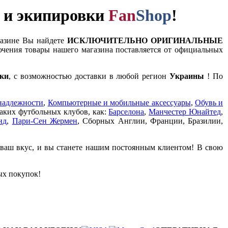
и и экипировки
Fan
Shop
!
газине Вы найдете
ИСКЛЮЧИТЕЛЬНО ОРИГИНАЛЬНЫЕ
чения товары нашего магазина поставляется от официальных
ки
, с возможностью доставки в любой регион
Украины
! По
надлежности
,
Компьютерные и мобильные аксессуары
,
Обувь и
таких футбольных клубов, как:
Барселона
,
Манчестер Юнайтед
,
нд
,
Пари-Сен Жермен
, Сборных Англии, Франции, Бразилии,
 ваш вкус, и вы станете нашим постоянным клиентом! В свою
ых покупок!