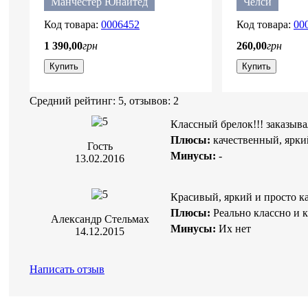
Манчестер Юнайтед
Челси
0006452
00
1 390
,
00
грн
260
,
00
грн
Купить
Купить
Средний рейтинг:
5
, отзывов:
2
Классный брелок!!! заказыва
Плюсы:
качественный, ярки
Гость
Минусы:
-
13.02.2016
Красивый, яркий и просто к
Плюсы:
Реально классно и 
Александр Стельмах
Минусы:
Их нет
14.12.2015
Добавить в избранное
Добавить 
Написать отзыв
3D магнит Эмблема ФК
Набор аромати
Манчестер Юнайтед
3pk ФК Манче