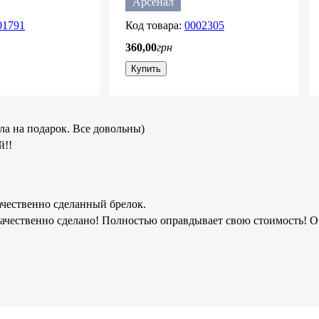
Арсенал
01791
0002305
360
,
00
грн
Купить
ла на подарок. Все довольны)
й!!
ачественно сделанный брелок.
качественно сделано! Полностью оправдывает свою стоимость! О
в избранное
заторов воздуха
стер Юнайтед