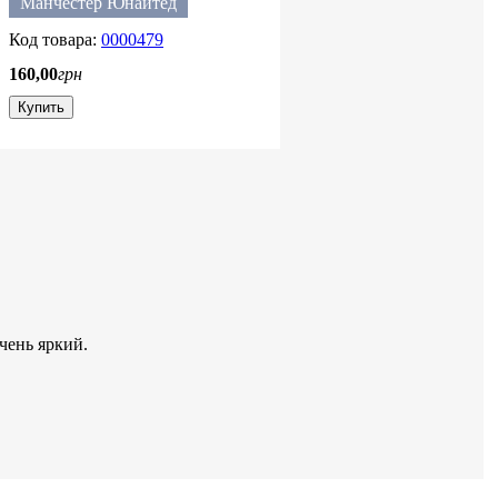
Манчестер Юнайтед
0000479
160
,
00
грн
Купить
чень яркий.