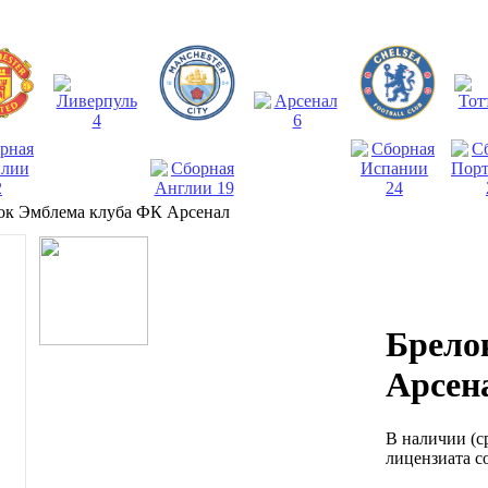
ок Эмблема клуба ФК Арсенал
Брело
Арсен
В наличии
(с
лицензиата с