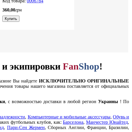
0006784
360
,
00
грн
Купить
и и экипировки
Fan
Shop
!
газине Вы найдете
ИСКЛЮЧИТЕЛЬНО ОРИГИНАЛЬНЫЕ
чения товары нашего магазина поставляется от официальных
ки
, с возможностью доставки в любой регион
Украины
! По
надлежности
,
Компьютерные и мобильные аксессуары
,
Обувь и
таких футбольных клубов, как:
Барселона
,
Манчестер Юнайтед
,
нд
,
Пари-Сен Жермен
, Сборных Англии, Франции, Бразилии,