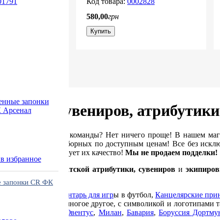
01791
0002828
580
,
00
грн
Купить
ольных сувениров, атрибутик
бимой футбольной команды? Нет ничего проще! В нашем ма
убов и мировых сборных по доступным ценам! Все без исклю
нные, что гарантирует их качество!
Мы не продаем подделки!
в избранное
е оригинальной
фанатской атрибутики, сувениров
и
экипиров
 страны мира.
 запонки CR ФК
ольную форму
,
Инвентарь для игр
ы в футбол,
Канцелярские при
кую атрибутику
и многое другое, с символикой и логотипами 
Атлетико Мадрид
,
Ювентус
,
Милан
,
Бавария
,
Боруссия Дортму