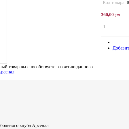
Код товара:
0
360
,
00
грн
Добавит
ый товар вы способствуете развитию данного
больного клуба Арсенал