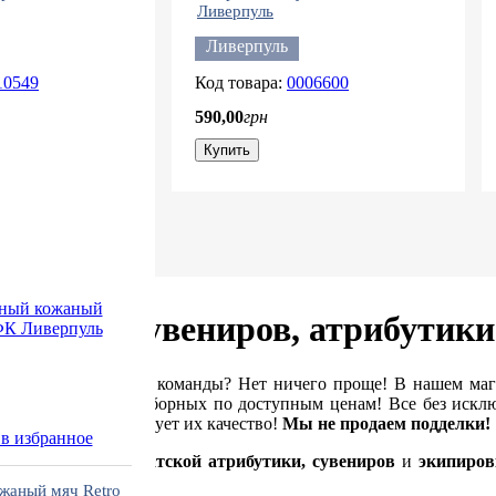
Ливерпуль
Ливерпуль
10549
0006600
590
,
00
грн
Купить
ольных сувениров, атрибутик
бимой футбольной команды? Нет ничего проще! В нашем ма
убов и мировых сборных по доступным ценам! Все без исклю
нные, что гарантирует их качество!
Мы не продаем подделки!
в избранное
е оригинальной
фанатской атрибутики, сувениров
и
экипиров
 страны мира.
жаный мяч Retro