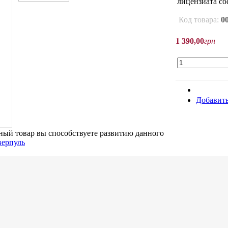
лицензиата со
Код товара:
0
1 390
,
00
грн
Добавить
ый товар вы способствуете развитию данного