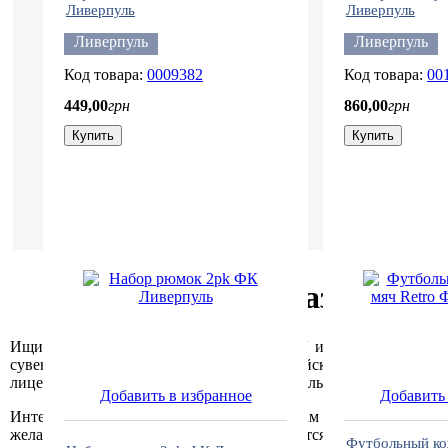
Ливерпуль
Ливерпуль
Ливерпуль
Ливерпуль
0009382
00
449
,
00
грн
860
,
00
грн
Купить
Купить
Написать отзыв
Интернет-магазин футб
Ищите где можно купить
АТРИБУТИКУ
и
СУВЕНИРЫ
лю
сувениры и атрибутику ТОПовых европейских футбольных кл
лицензиатов-производителей, они оригинальные и лицензирова
Добавить в избранное
Добавить 
Интернет-магазин
Fan
Shop
предлагает Вам все разнообрази
желанию покупателей доставка производится абсолютно во все
Футбольный ко