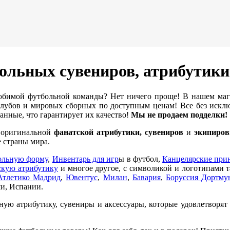
ольных сувениров, атрибутик
бимой футбольной команды? Нет ничего проще! В нашем ма
убов и мировых сборных по доступным ценам! Все без исклю
нные, что гарантирует их качество!
Мы не продаем подделки!
е оригинальной
фанатской атрибутики, сувениров
и
экипиров
 страны мира.
ольную форму
,
Инвентарь для игр
ы в футбол,
Канцелярские при
кую атрибутику
и многое другое, с символикой и логотипами 
Атлетико Мадрид
,
Ювентус
,
Милан
,
Бавария
,
Боруссия Дортму
и, Испании.
ную атрибутику, сувениры и аксессуары, которые удовлетворят