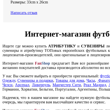
Размеры: 33cm x 26cm
Написать отзыв
Интернет-магазин футб
Ищите где можно купить
АТРИБУТИКУ
и
СУВЕНИРЫ
лю
сувениры и атрибутику ТОПовых европейских футбольных кл
лицензиатов-производителей, они оригинальные и лицензирова
Интернет-магазин
Fan
Shop
предлагает Вам все разнообрази
желанию покупателей доставка производится абсолютно во все
У нас Вы сможете выбрать и приобрести оригинальный:
Футб
Одежду
,
Сувениры и подарки
,
Товары для дома
,
Часы
,
Фанатс
Челси
,
Арсенал
,
Ливерпуль
,
Манчестер Сити
,
Реал Мадрид
,
Германии, Хорватии, Бельгии, Португалии, Аргентины, Польш
Надеемся, что в нашем магазине вы найдете нужную футболь
очередь, мы гарантируем вам высочайшее качество и сервис.