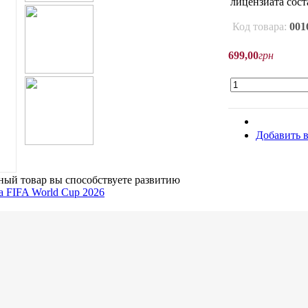
лицензиата сост
Код товара:
001
699
,
00
грн
Добавить в
ый товар вы способствуете развитию