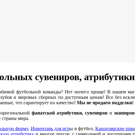
ольных сувениров, атрибутик
бимой футбольной команды? Нет ничего проще! В нашем ма
убов и мировых сборных по доступным ценам! Все без исклю
нные, что гарантирует их качество!
Мы не продаем подделки!
е оригинальной
фанатской атрибутики, сувениров
и
экипиров
 страны мира.
ольную форму
,
Инвентарь для игр
ы в футбол,
Канцелярские при
кую атрибутику
и многое другое, с символикой и логотипами 