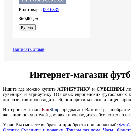
0016835
360
,
00
грн
Купить
Написать отзыв
Интернет-магазин футб
Ищите где можно купить
АТРИБУТИКУ
и
СУВЕНИРЫ
лю
сувениры и атрибутику ТОПовых европейских футбольных кл
лицензиатов-производителей, они оригинальные и лицензирова
Интернет-магазин
Fan
Shop
предлагает Вам все разнообрази
желанию покупателей доставка производится абсолютно во все
У нас Вы сможете выбрать и приобрести оригинальный:
Футб
Одежду
,
Сувениры и подарки
,
Товары для дома
,
Часы
,
Фанатс