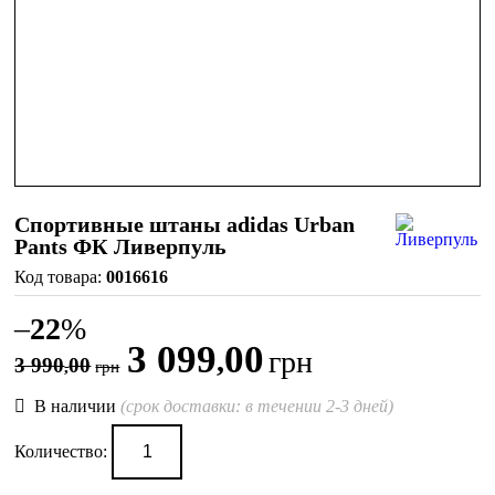
Спортивные штаны adidas Urban
Pants ФК Ливерпуль
0016616
–
22
%
3 099
00
,
грн
3 990
00
,
грн
В наличии
(срок доставки: в течении 2-3 дней)
Количество: