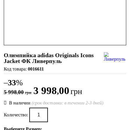
Олимпийка adidas Originals Icons
Jacket ФК Ливерпуль
0016611
–
33
%
3 998
00
,
грн
5 998
00
,
грн
В наличии
(срок доставки: в течении 2-3 дней)
Количество:
Выберите Размер: