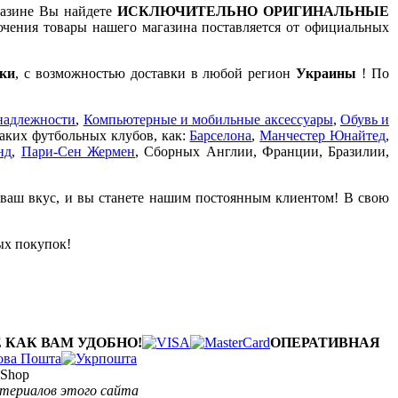
газине Вы найдете
ИСКЛЮЧИТЕЛЬНО ОРИГИНАЛЬНЫЕ
чения товары нашего магазина поставляется от официальных
ки
, с возможностью доставки в любой регион
Украины
! По
надлежности
,
Компьютерные и мобильные аксессуары
,
Обувь и
таких футбольных клубов, как:
Барселона
,
Манчестер Юнайтед
,
нд
,
Пари-Сен Жермен
, Сборных Англии, Франции, Бразилии,
 ваш вкус, и вы станете нашим постоянным клиентом! В свою
ых покупок!
 КАК ВАМ УДОБНО!
ОПЕРАТИВНАЯ
Shop
атериалов этого сайта