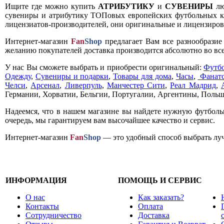
Ищите где можно купить
АТРИБУТИКУ
и
СУВЕНИРЫ
лю
сувениры и атрибутику ТОПовых европейских футбольных кл
лицензиатов-производителей, они оригинальные и лицензирова
Интернет-магазин
Fan
Shop
предлагает Вам все разнообрази
желанию покупателей доставка производится абсолютно во все
У нас Вы сможете выбрать и приобрести оригинальный:
Футб
Одежду
,
Сувениры и подарки
,
Товары для дома
,
Часы
,
Фанатс
Челси
,
Арсенал
,
Ливерпуль
,
Манчестер Сити
,
Реал Мадрид
,
Германии, Хорватии, Бельгии, Португалии, Аргентины, Польш
Надеемся, что в нашем магазине вы найдете нужную футболь
очередь, мы гарантируем вам высочайшее качество и сервис.
Интернет-магазин
Fan
Shop
— это удобный способ выбрать луч
ИНФОРМАЦИЯ
ПОМОЩЬ И СЕРВИС
О нас
Как заказать?
Контакты
Оплата
Сотрудничество
Доставка