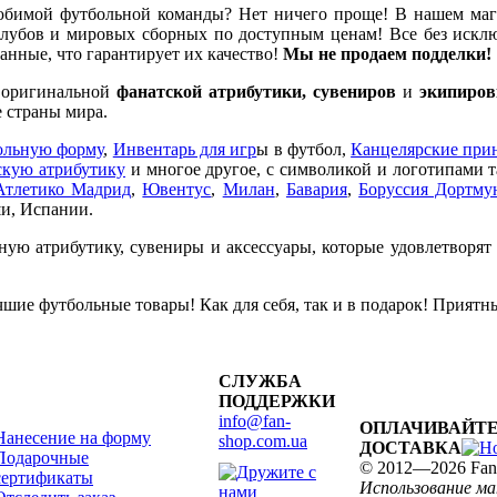
бимой футбольной команды? Нет ничего проще! В нашем ма
убов и мировых сборных по доступным ценам! Все без исклю
нные, что гарантирует их качество!
Мы не продаем подделки!
е оригинальной
фанатской атрибутики, сувениров
и
экипиров
 страны мира.
ольную форму
,
Инвентарь для игр
ы в футбол,
Канцелярские при
кую атрибутику
и многое другое, с символикой и логотипами 
Атлетико Мадрид
,
Ювентус
,
Милан
,
Бавария
,
Боруссия Дортму
и, Испании.
ную атрибутику, сувениры и аксессуары, которые удовлетворят
шие футбольные товары! Как для себя, так и в подарок! Приятн
СЛУЖБА
ПОДДЕРЖКИ
info@fan-
ОПЛАЧИВАЙТЕ
Нанесение на форму
shop.com.ua
ДОСТАВКА
Подарочные
© 2012—2026 Fan
сертификаты
Использование м