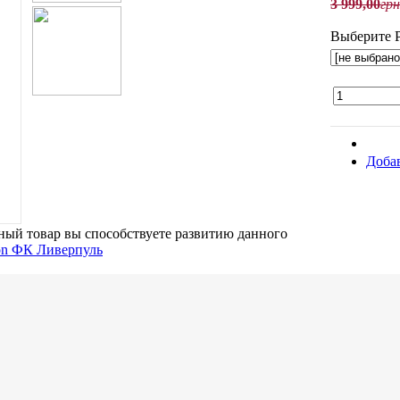
3 999
,
00
грн
Выберите Р
Добав
ый товар вы способствуете развитию данного