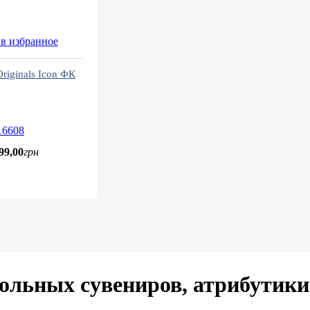
в избранное
riginals Icon ФК
16608
99
,
00
грн
ольных сувениров, атрибутик