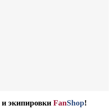
и и экипировки
Fan
Shop
!