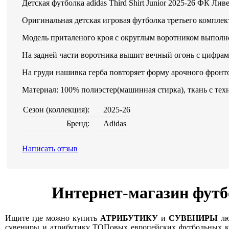
Детская футболка adidas Third Shirt Junior 2025-26 ФК Лив
Оригинальная детская игровая футболка третьего компле
Модель приталеного кроя с округлым воротником выполне
На задней части воротника вышит вечный огонь с цифрами
На груди нашивка герба повторяет форму арочного фрон
Материал: 100% полиэстер(машинная стирка), ткань с т
Сезон (коллекция):
2025-26
Бренд:
Adidas
Написать отзыв
Интернет-магазин футб
Ищите где можно купить
АТРИБУТИКУ
и
СУВЕНИРЫ
лю
сувениры и атрибутику ТОПовых европейских футбольных кл