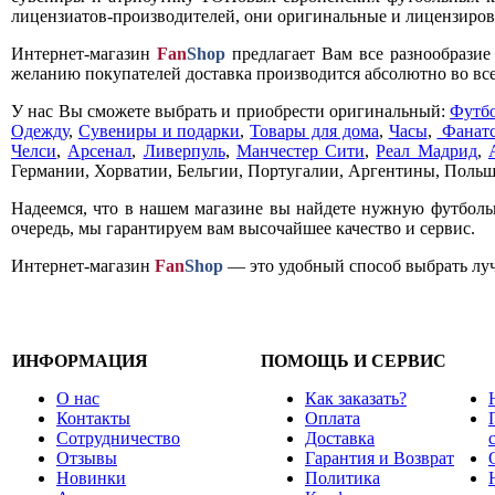
лицензиатов-производителей, они оригинальные и лицензирова
Интернет-магазин
Fan
Shop
предлагает Вам все разнообрази
желанию покупателей доставка производится абсолютно во все
У нас Вы сможете выбрать и приобрести оригинальный:
Футб
Одежду
,
Сувениры и подарки
,
Товары для дома
,
Часы
,
Фанатс
Челси
,
Арсенал
,
Ливерпуль
,
Манчестер Сити
,
Реал Мадрид
,
Германии, Хорватии, Бельгии, Португалии, Аргентины, Польш
Надеемся, что в нашем магазине вы найдете нужную футболь
очередь, мы гарантируем вам высочайшее качество и сервис.
Интернет-магазин
Fan
Shop
— это удобный способ выбрать луч
ИНФОРМАЦИЯ
ПОМОЩЬ И СЕРВИС
О нас
Как заказать?
Контакты
Оплата
Сотрудничество
Доставка
Отзывы
Гарантия и Возврат
Новинки
Политика