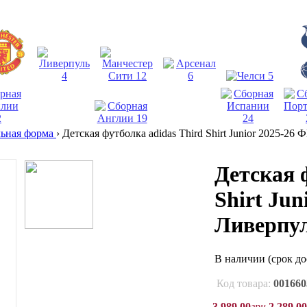
льная форма
›
Детская футболка adidas Third Shirt Junior 2025-26
Детская 
Shirt Jun
Ливерпу
В наличии
(срок до
Код товара:
001660
3 989
,
00
грн
2 289
,
00