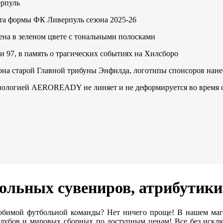
ерпуль
кта формы ФК Ливерпуль сезона 2025-26
на в зеленом цвете с тональными полосками
 97, в память о трагических событиях на Хилсборо
тона старой Главной трибуны Энфилда, логотипы спонсоров нан
ехнологией AEROREADY не линяет и не деформируется во время 
ольных сувениров, атрибутик
бимой футбольной команды? Нет ничего проще! В нашем ма
убов и мировых сборных по доступным ценам! Все без исклю