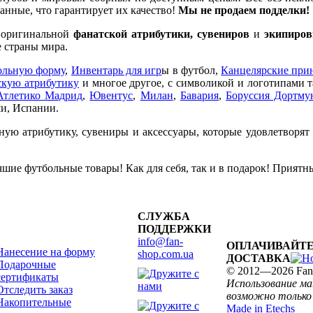
нные, что гарантирует их качество!
Мы не продаем подделки!
е оригинальной
фанатской атрибутики, сувениров
и
экипиров
 страны мира.
ольную форму
,
Инвентарь для игр
ы в футбол,
Канцелярские при
кую атрибутику
и многое другое, с символикой и логотипами 
Атлетико Мадрид
,
Ювентус
,
Милан
,
Бавария
,
Боруссия Дортму
и, Испании.
ную атрибутику, сувениры и аксессуары, которые удовлетворят
шие футбольные товары! Как для себя, так и в подарок! Приятн
СЛУЖБА
ПОДДЕРЖКИ
info@fan-
ОПЛАЧИВАЙТЕ
Нанесение на форму
shop.com.ua
ДОСТАВКА
Подарочные
© 2012—2026 Fan
сертификаты
Использование м
Отследить заказ
возможно только 
Накопительные
Made in Etechs