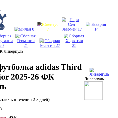
 ФК Ливерпуль
футболка adidas Third
ior 2025-26 ФК
Ливерпуль
ль
ставки: в течении 2-3 дней)
3
грн
–43%