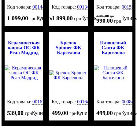
Код товара:
0014452
Код товара:
0013490
Код товара:
001552
1 499
00
1 099
00
1 899
00
,
грн
Купить
Купить
Купить
,
грн
,
грн
990
00
,
грн
Керамическая
Брелок
Плюшевый
чашка OC ФК
Spinner ФК
Санта ФК
Реал Мадрид
Барселона
Барселона
Код товара:
0016161
Код товара:
0016423
Код товара:
000843
539
00
499
00
499
00
Купить
Купить
Купить
,
грн
,
грн
,
грн