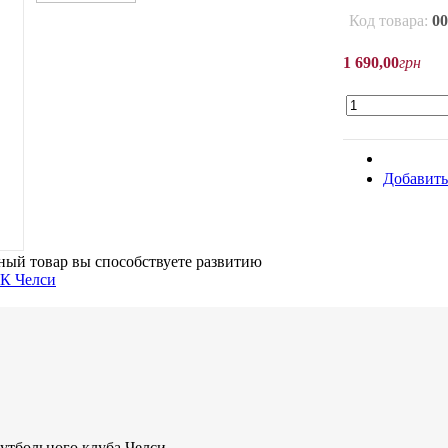
Код товара:
00
1 690
,
00
грн
Добавить
ый товар вы способствуете развитию
утбольного клуба Челси