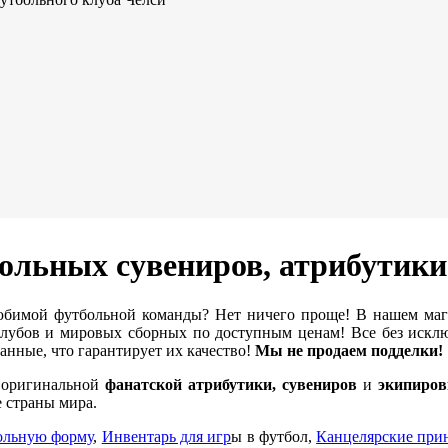
ольных сувениров, атрибутик
бимой футбольной команды? Нет ничего проще! В нашем ма
убов и мировых сборных по доступным ценам! Все без исклю
нные, что гарантирует их качество!
Мы не продаем подделки!
е оригинальной
фанатской атрибутики, сувениров
и
экипиров
 страны мира.
ольную форму
,
Инвентарь для игр
ы в футбол,
Канцелярские при