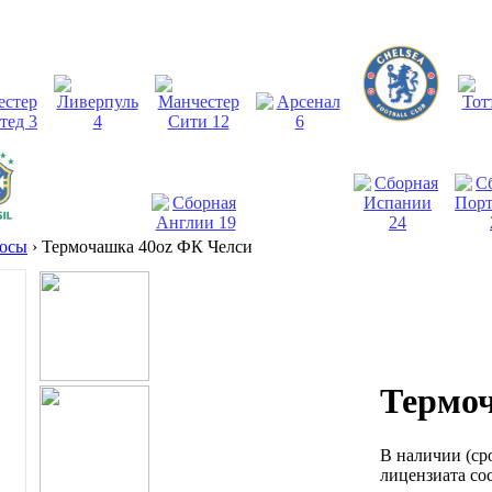
мосы
›
Термочашка 40oz ФК Челси
Термоч
В наличии
(ср
лицензиата сос