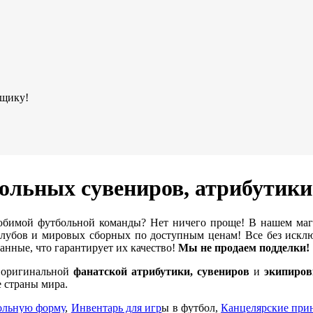
ьщику!
ольных сувениров, атрибутик
бимой футбольной команды? Нет ничего проще! В нашем ма
убов и мировых сборных по доступным ценам! Все без исклю
нные, что гарантирует их качество!
Мы не продаем подделки!
е оригинальной
фанатской атрибутики, сувениров
и
экипиров
 страны мира.
ольную форму
,
Инвентарь для игр
ы в футбол,
Канцелярские при