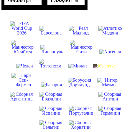
799
00
1 399
00
,
грн
,
грн