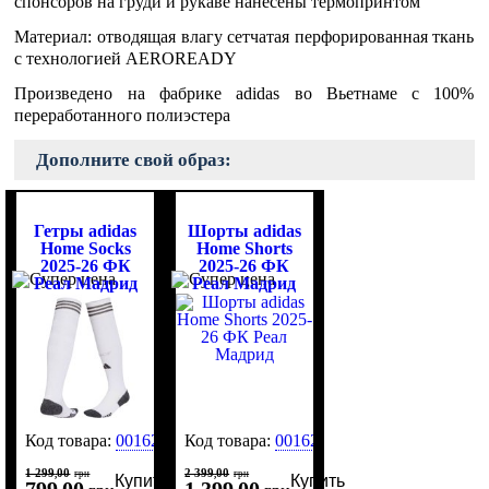
спонсоров на груди и рукаве нанесены термопринтом
Материал: отводящая влагу сетчатая перфорированная ткань
с технологией AEROREADY
Произведено на фабрике adidas во Вьетнаме с 100%
переработанного полиэстера
Дополните свой образ:
Гетры adidas
Шорты adidas
Home Socks
Home Shorts
2025-26 ФК
2025-26 ФК
Реал Мадрид
Реал Мадрид
Код товара:
0016214
Код товара:
0016218
1 299
00
2 399
00
,
грн
,
грн
Купить
Купить