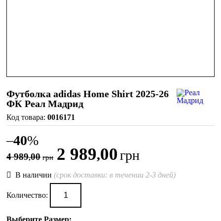
Футболка adidas Home Shirt 2025-26
ФК Реал Мадрид
0016171
–
40
%
2 989
00
,
грн
4 989
00
,
грн
В наличии
(срок доставки: в течении 2-3 дней)
Количество:
Выберите Размер: