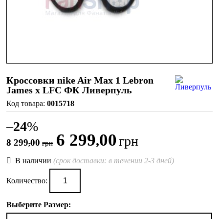
Кроссовки nike Air Max 1 Lebron
James x LFC ФК Ливерпуль
0015718
–
24
%
6 299
00
,
грн
8 299
00
,
грн
В наличии
(срок доставки: в течении 2-3 дней)
Количество:
Выберите Размер: