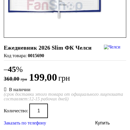
Ежедневник 2026 Slim ФК Челси
0015690
–
45
%
199
00
,
грн
360
00
,
грн
В наличии
(срок доставки этого товара от официального лицензиата
составляет:12-15 рабочих дней)
Количество:
Заказать по телефону
Купить