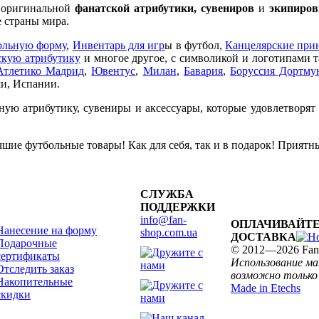
е оригинальной
фанатской атрибутики, сувениров
и
экипиров
 страны мира.
ольную форму
,
Инвентарь для игр
ы в футбол,
Канцелярские при
кую атрибутику
и многое другое, с символикой и логотипами 
Атлетико Мадрид
,
Ювентус
,
Милан
,
Бавария
,
Боруссия Дортму
и, Испании.
ную атрибутику, сувениры и аксессуары, которые удовлетворят
шие футбольные товары! Как для себя, так и в подарок! Приятн
СЛУЖБА
ПОДДЕРЖКИ
info@fan-
ОПЛАЧИВАЙТЕ
Нанесение на форму
shop.com.ua
ДОСТАВКА
Подарочные
© 2012—2026 Fan
сертификаты
Использование м
Отследить заказ
возможно только 
Накопительные
Made in Etechs
скидки