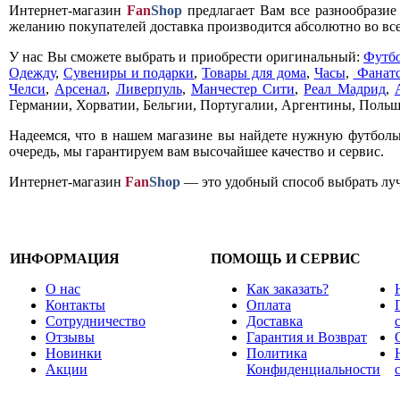
Интернет-магазин
Fan
Shop
предлагает Вам все разнообрази
желанию покупателей доставка производится абсолютно во все
У нас Вы сможете выбрать и приобрести оригинальный:
Футб
Одежду
,
Сувениры и подарки
,
Товары для дома
,
Часы
,
Фанатс
Челси
,
Арсенал
,
Ливерпуль
,
Манчестер Сити
,
Реал Мадрид
,
Германии, Хорватии, Бельгии, Португалии, Аргентины, Польш
Надеемся, что в нашем магазине вы найдете нужную футболь
очередь, мы гарантируем вам высочайшее качество и сервис.
Интернет-магазин
Fan
Shop
— это удобный способ выбрать луч
ИНФОРМАЦИЯ
ПОМОЩЬ И СЕРВИС
О нас
Как заказать?
Контакты
Оплата
Сотрудничество
Доставка
Отзывы
Гарантия и Возврат
Новинки
Политика
Акции
Конфиденциальности