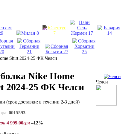
ome Shirt 2024-25 ФК Челси
болка Nike Home
Челси
rt 2024-25 ФК Челси
чии
(срок доставки: в течении 2-3 дней)
ара:
0015593
грн
4 999
,
00
грн
–12%
е Размер: