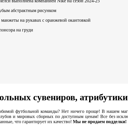
елси выполнена компанией Nike на сезон 2024-25
лубым абстрактным рисунком
е манжеты на рукавах с оранжевой окантовкой
понсора на груди
ольных сувениров, атрибутик
бимой футбольной команды? Нет ничего проще! В нашем ма
убов и мировых сборных по доступным ценам! Все без исклю
нные, что гарантирует их качество!
Мы не продаем подделки!