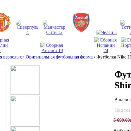
взрослых
›
Оригинальная футбольная форма
›
Футболка Nike H
Фут
Shi
В нали
Код тов
5 699
,
00
Выберит