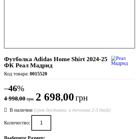
Футболка Adidas Home Shirt 2024-25
ФК Реал Мадрид
0015520
–
46
%
2 698
00
,
грн
4 998
00
,
грн
В наличии
(срок доставки: в течении 2-3 дней)
Количество:
Выберите Размер: