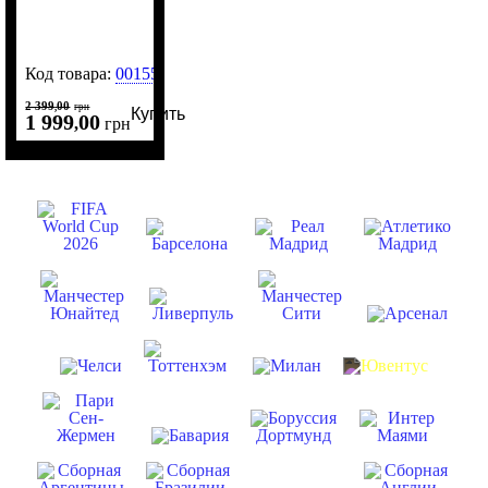
Код товара:
0015519
2 399
00
,
грн
Купить
1 999
00
,
грн