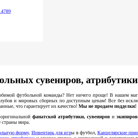
14789
ольных сувениров, атрибутик
бимой футбольной команды? Нет ничего проще! В нашем ма
убов и мировых сборных по доступным ценам! Все без исклю
нные, что гарантирует их качество!
Мы не продаем подделки!
е оригинальной
фанатской атрибутики, сувениров
и
экипиров
 страны мира.
ольную форму
,
Инвентарь для игр
ы в футбол,
Канцелярские при