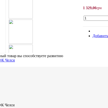
1 329
,
00
грн
Добавить
ый товар вы способствуете развитию
ФК Челси