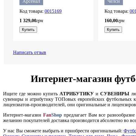
Арсенал
Челси
0015169
00
1 329
,
00
грн
160
,
00
грн
Купить
Купить
Написать отзыв
Интернет-магазин футб
Ищите где можно купить
АТРИБУТИКУ
и
СУВЕНИРЫ
лю
сувениры и атрибутику ТОПовых европейских футбольных кл
лицензиатов-производителей, они оригинальные и лицензирова
Интернет-магазин
Fan
Shop
предлагает Вам все разнообрази
желанию покупателей доставка производится абсолютно во все
У нас Вы сможете выбрать и приобрести оригинальный:
Футб