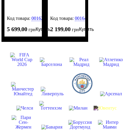
Код товара:
0016254
Код товара:
0016420
5 699
00
2 199
00
Купить
Купить
,
грн
,
грн