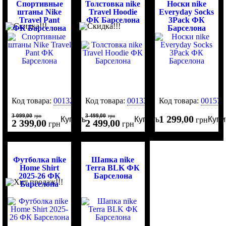
Спортивные
Толстовка nike
Носки nike
штаны Nike
Travel Hoodie
Everyday Socks
Travel Pant
ФК Барселона
3Pack ФК
ФК Барселона
Барселона
Код товара:
0013299
Код товара:
0013300
Код товара:
001571
3 099
00
3 499
00
,
грн
,
грн
1 299
00
Купить
Купить
Купи
,
грн
2 399
00
2 499
00
,
грн
,
грн
Футболка nike
Шапка nike
Home Shirt
Terra BLK ФК
2025-26 ФК
Барселона
Барселона