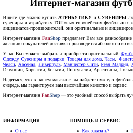
Интернет-магазин футб
Ищите где можно купить
АТРИБУТИКУ
и
СУВЕНИРЫ
лю
сувениры и атрибутику ТОПовых европейских футбольных кл
лицензиатов-производителей, они оригинальные и лицензирова
Интернет-магазин
Fan
Shop
предлагает Вам все разнообрази
желанию покупателей доставка производится абсолютно во все
У нас Вы сможете выбрать и приобрести оригинальный:
Футб
Одежду
,
Сувениры и подарки
,
Товары для дома
,
Часы
,
Фанатс
Челси
,
Арсенал
,
Ливерпуль
,
Манчестер Сити
,
Реал Мадрид
,
Германии, Хорватии, Бельгии, Португалии, Аргентины, Польш
Надеемся, что в нашем магазине вы найдете нужную футболь
очередь, мы гарантируем вам высочайшее качество и сервис.
Интернет-магазин
Fan
Shop
— это удобный способ выбрать луч
ИНФОРМАЦИЯ
ПОМОЩЬ И СЕРВИС
О нас
Как заказать?