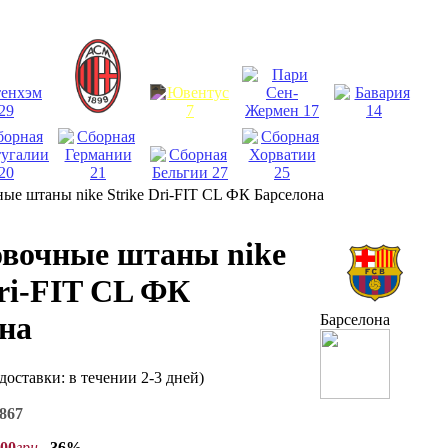
ые штаны nike Strike Dri-FIT CL ФК Барселона
вочные штаны nike
Dri-FIT CL ФК
на
Барселона
 доставки: в течении 2-3 дней)
867
00
грн
–36%