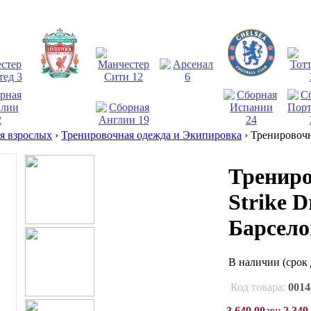
взрослых
›
Тренировочная одежда и Экипировка
›
Тренировочн
Трениро
Strike 
Барсело
В наличии
(срок
Код товара:
0014
3 649
,
00
грн
2 349
,