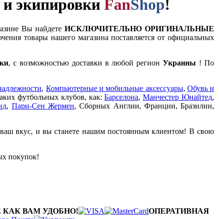
и и экипировки
Fan
Shop
!
газине Вы найдете
ИСКЛЮЧИТЕЛЬНО ОРИГИНАЛЬНЫЕ
чения товары нашего магазина поставляется от официальных
ки
, с возможностью доставки в любой регион
Украины
! По
надлежности
,
Компьютерные и мобильные аксессуары
,
Обувь и
таких футбольных клубов, как:
Барселона
,
Манчестер Юнайтед
,
нд
,
Пари-Сен Жермен
, Сборных Англии, Франции, Бразилии,
 ваш вкус, и вы станете нашим постоянным клиентом! В свою
ых покупок!
 КАК ВАМ УДОБНО!
ОПЕРАТИВНАЯ