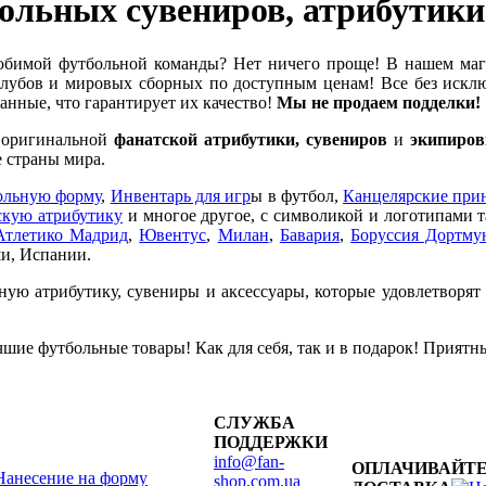
ольных сувениров, атрибутик
бимой футбольной команды? Нет ничего проще! В нашем ма
убов и мировых сборных по доступным ценам! Все без исклю
нные, что гарантирует их качество!
Мы не продаем подделки!
е оригинальной
фанатской атрибутики, сувениров
и
экипиров
 страны мира.
ольную форму
,
Инвентарь для игр
ы в футбол,
Канцелярские при
кую атрибутику
и многое другое, с символикой и логотипами 
Атлетико Мадрид
,
Ювентус
,
Милан
,
Бавария
,
Боруссия Дортму
и, Испании.
ную атрибутику, сувениры и аксессуары, которые удовлетворят
шие футбольные товары! Как для себя, так и в подарок! Приятн
СЛУЖБА
ПОДДЕРЖКИ
info@fan-
ОПЛАЧИВАЙТЕ
Нанесение на форму
shop.com.ua