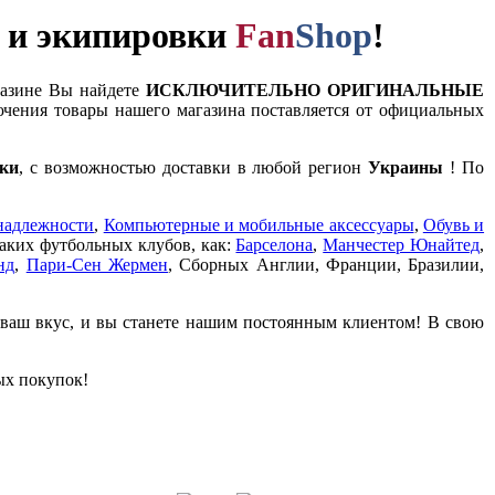
и и экипировки
Fan
Shop
!
газине Вы найдете
ИСКЛЮЧИТЕЛЬНО ОРИГИНАЛЬНЫЕ
чения товары нашего магазина поставляется от официальных
ки
, с возможностью доставки в любой регион
Украины
! По
надлежности
,
Компьютерные и мобильные аксессуары
,
Обувь и
таких футбольных клубов, как:
Барселона
,
Манчестер Юнайтед
,
нд
,
Пари-Сен Жермен
, Сборных Англии, Франции, Бразилии,
 ваш вкус, и вы станете нашим постоянным клиентом! В свою
ых покупок!