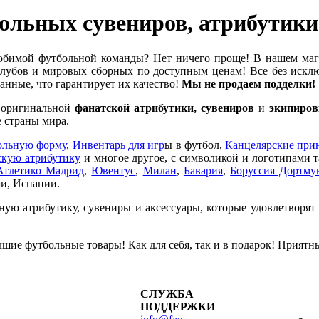
ольных сувениров, атрибутик
бимой футбольной команды? Нет ничего проще! В нашем ма
убов и мировых сборных по доступным ценам! Все без исклю
нные, что гарантирует их качество!
Мы не продаем подделки!
е оригинальной
фанатской атрибутики, сувениров
и
экипиров
 страны мира.
ольную форму
,
Инвентарь для игр
ы в футбол,
Канцелярские при
кую атрибутику
и многое другое, с символикой и логотипами 
Атлетико Мадрид
,
Ювентус
,
Милан
,
Бавария
,
Боруссия Дортму
и, Испании.
ную атрибутику, сувениры и аксессуары, которые удовлетворят
шие футбольные товары! Как для себя, так и в подарок! Приятн
СЛУЖБА
ПОДДЕРЖКИ