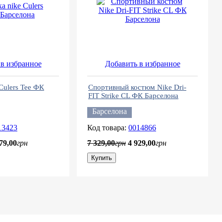
в избранное
Добавить в избранное
Culers Tee ФК
Спортивный костюм Nike Dri-
FIT Strike CL ФК Барселона
Барселона
13423
0014866
79
,
00
грн
7 329
,
00
грн
4 929
,
00
грн
Купить