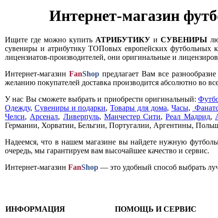
Интернет-магазин футб
Ищите где можно купить
АТРИБУТИКУ
и
СУВЕНИРЫ
лю
сувениры и атрибутику ТОПовых европейских футбольных кл
лицензиатов-производителей, они оригинальные и лицензирова
Интернет-магазин
Fan
Shop
предлагает Вам все разнообрази
желанию покупателей доставка производится абсолютно во все
У нас Вы сможете выбрать и приобрести оригинальный:
Футб
Одежду
,
Сувениры и подарки
,
Товары для дома
,
Часы
,
Фанатс
Челси
,
Арсенал
,
Ливерпуль
,
Манчестер Сити
,
Реал Мадрид
,
Германии, Хорватии, Бельгии, Португалии, Аргентины, Польш
Надеемся, что в нашем магазине вы найдете нужную футболь
очередь, мы гарантируем вам высочайшее качество и сервис.
Интернет-магазин
Fan
Shop
— это удобный способ выбрать луч
ИНФОРМАЦИЯ
ПОМОЩЬ И СЕРВИС