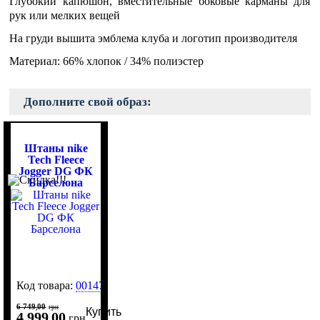
Глубокий капюшон, вместительные боковые карманы для
рук или мелких вещей
На груди вышита эмблема клуба и логотип производителя
Материал: 66% хлопок / 34% полиэстер
Дополните свой образ:
Штаны nike
Tech Fleece
Jogger DG ФК
Барселона
Код товара:
0014731
6 749
00
,
грн
Купить
4 999
00
,
грн