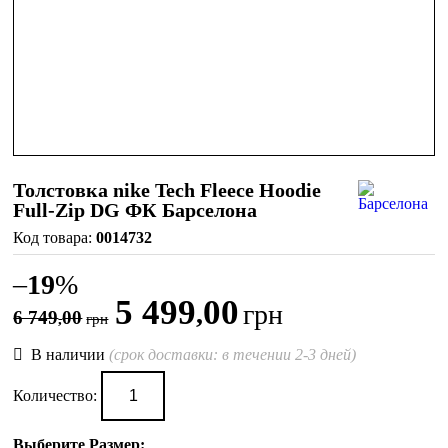
Толстовка nike Tech Fleece Hoodie
Full-Zip DG ФК Барселона
0014732
–
19
%
5 499
00
,
грн
6 749
00
,
грн
В наличии
(срок доставки: в течении 2-3 дней)
Количество:
Выберите Размер: