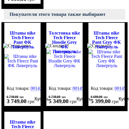
Покупатели этого товара также выбирают
Штаны nike
Толстовка nike
Штаны nike
Tech Fleece
Tech Fleece
Tech Fleece
Pant ФК
Hoodie Grey
Pant Grey ФК
Ливерпуль
ФК
Ливерпуль
Ливерпуль
Код товара:
0014255
Код товара:
0014512
Код товара:
001451
6 749
00
6 749
00
6 699
00
,
грн
,
грн
,
грн
Купить
Купить
Купи
3 749
00
5 349
00
5 399
00
,
грн
,
грн
,
грн
Штаны nike
Tech Fleece